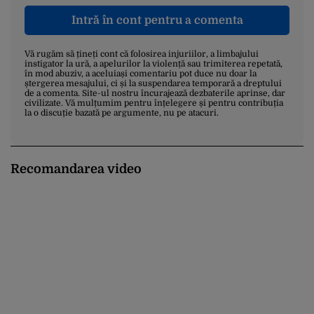
Intră în cont pentru a comenta
Vă rugăm să țineți cont că folosirea injuriilor, a limbajului
instigator la ură, a apelurilor la violență sau trimiterea repetată,
în mod abuziv, a aceluiași comentariu pot duce nu doar la
ștergerea mesajului, ci și la suspendarea temporară a dreptului
de a comenta. Site-ul nostru încurajează dezbaterile aprinse, dar
civilizate. Vă mulțumim pentru înțelegere și pentru contribuția
la o discuție bazată pe argumente, nu pe atacuri.
Recomandarea video