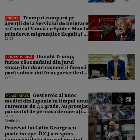
pentru care nu există vaccin
Trump îi compară pe
INEDIT
agenții de la Serviciul de Imigrare
și Control Vamal cu Spider-Man la
prinderea migranților ilegali și a
infractorilor
22:33
Donald Trump,
CONTROVERSĂ
furios că scandalul din jurul
stocurilor de armament îl face să
pară vulnerabil în negocierile de
pace cu Iranul
22:07
Gest eroic al unor
FLASH NEWS
medici din Japonia în timpul unui
cutremur de 7,1 grade. Au protejat
pacientul de pe masa de operație
cu propriile corpuri
21:25
Mediafax
Procesul lui Călin Georgescu
poate începe. ÎCCJ a respins
contestațiile în dosarul privind