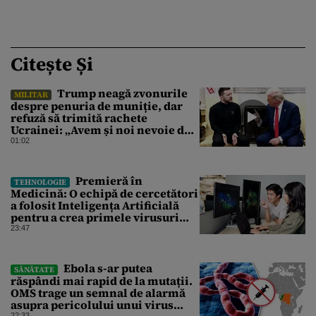
Citește Și
Trump neagă zvonurile
MILITAR
despre penuria de muniție, dar
refuză să trimită rachete
Ucrainei: „Avem și noi nevoie de
rachete”
01:02
Premieră în
TEHNOLOGIE
Medicină: O echipă de cercetători
a folosit Inteligența Artificială
pentru a crea primele virusuri
sintetice la tratarea de E.coli
23:47
Ebola s-ar putea
SĂNĂTATE
răspândi mai rapid de la mutații.
OMS trage un semnal de alarmă
asupra pericolului unui virus
22:33