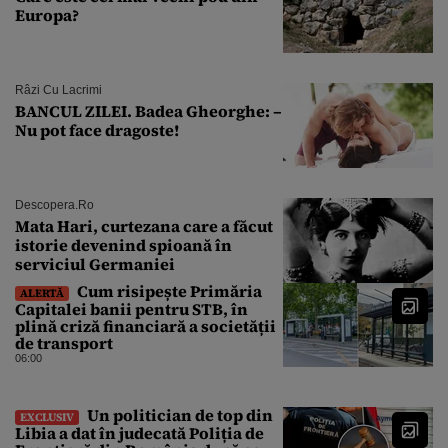
Europa?
Râzi Cu Lacrimi
BANCUL ZILEI. Badea Gheorghe: –
Nu pot face dragoste!
Descopera.ro
Mata Hari, curtezana care a făcut
istorie devenind spioană în
serviciul Germaniei
Cum risipește Primăria
ALERTĂ
Capitalei banii pentru STB, în
plină criză financiară a societății
de transport
06:00
Un politician de top din
EXCLUSIV
Libia a dat în judecată Poliția de