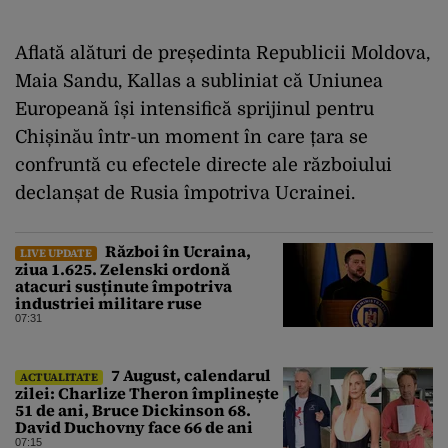
Aflată alături de președinta Republicii Moldova,
Maia Sandu, Kallas a subliniat că Uniunea
Europeană își intensifică sprijinul pentru
Chișinău într-un moment în care țara se
confruntă cu efectele directe ale războiului
declanșat de Rusia împotriva Ucrainei.
Război în Ucraina,
LIVE UPDATE
ziua 1.625. Zelenski ordonă
atacuri susținute împotriva
industriei militare ruse
07:31
7 August, calendarul
ACTUALITATE
zilei: Charlize Theron împlinește
51 de ani, Bruce Dickinson 68.
David Duchovny face 66 de ani
07:15