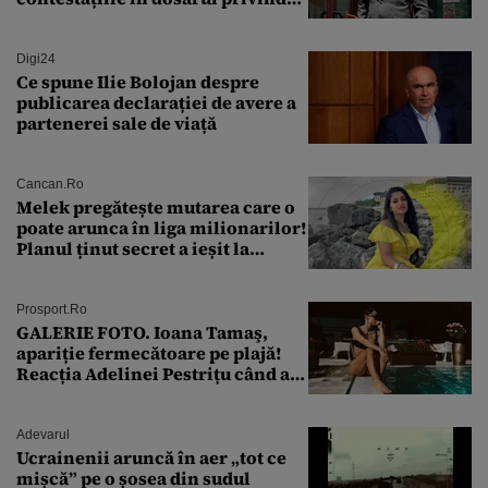
lovitura de stat
Digi24
Ce spune Ilie Bolojan despre
publicarea declarației de avere a
partenerei sale de viață
Cancan.ro
Melek pregătește mutarea care o
poate arunca în liga milionarilor!
Planul ținut secret a ieșit la
lumină
Prosport.ro
GALERIE FOTO. Ioana Tamaş,
apariție fermecătoare pe plajă!
Reacția Adelinei Pestrițu când a
văzut-o
Adevarul
Ucrainenii aruncă în aer „tot ce
mișcă” pe o șosea din sudul