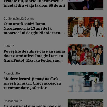
Fratele lui, Mario Diaconescu, a
încetat din viață la doar 60 de ani
Ce Se Întâmplă Doctore
Cum arată astăzi Dana
Nicolaescu, la 13 ani de la
moartea lui Sergiu Nicolaescu.
Transformarea care i-a surprins
pe toți
Ciao.ro
Poveştile de iubire care au rămas
doar o amintire! Imagini tari cu
Gina Pistol, Răzvan Fodor sau
Andra Măruţă şi foştii parteneri
Promotor.ro
Modernizează-ți mașina fără
investiții mari. Cinci accesorii
recomandate șoferilor
Descopera.ro
Care este cel mai vechi pod din