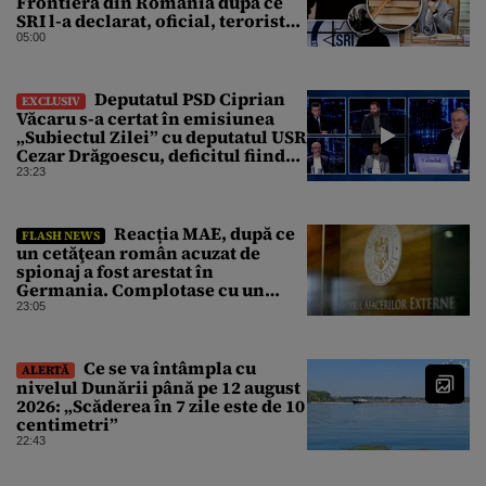
Frontieră din România după ce
SRI l-a declarat, oficial, terorist
ISIS
05:00
Deputatul PSD Ciprian
EXCLUSIV
Văcaru s-a certat în emisiunea
„Subiectul Zilei” cu deputatul USR
Cezar Drăgoescu, deficitul fiind
motivul scandalului
23:23
Reacția MAE, după ce
FLASH NEWS
un cetăţean român acuzat de
spionaj a fost arestat în
Germania. Complotase cu un
ucrainean ca să asasineze un
23:05
producător de drone
Ce se va întâmpla cu
ALERTĂ
nivelul Dunării până pe 12 august
2026: „Scăderea în 7 zile este de 10
centimetri”
22:43