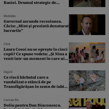
Rusiei. Drumul strategic de
aprovizionare către Crimeea este
controlat complet
Mediafax
Guvernul ascunde recesiunea.
Câciu: „Mint și prezintă denaturat
lucrurile”
Click
Laura Cosoi nu se oprește la cinci
copii? Ce spune vedeta: „Și Nina a
venit într-un moment în care nici
măcar nu mai discutam”
Digi24
Ce riscă bărbatul care a
vandalizat o stâncă de pe
Transfăgărășan în semn de iubire
față de „Anna”
Cancan.ro
Doliu pentru Dan Diaconescu.