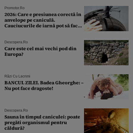
Promotor.ro
2026: Care e presiunea corectă în
anvelope pe caniculă.
Cauciucurile de iarnă pot să facă
explozie la peste 40°C?
Descopera.ro
Care este cel mai vechi pod din
Europa?
Râzi Cu Lacrimi
BANCUL ZILEI. Badea Gheorghe: –
Nu pot face dragoste!
Descopera.ro
Sauna în timpul caniculei: poate
pregăti organismul pentru
căldură?