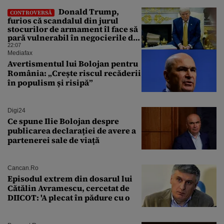
Donald Trump,
CONTROVERSĂ
furios că scandalul din jurul
stocurilor de armament îl face să
pară vulnerabil în negocierile de
pace cu Iranul
22:07
Mediafax
Avertismentul lui Bolojan pentru
România: „Crește riscul recăderii
în populism și risipă”
Digi24
Ce spune Ilie Bolojan despre
publicarea declarației de avere a
partenerei sale de viață
Cancan.ro
Episodul extrem din dosarul lui
Cătălin Avramescu, cercetat de
DIICOT: 'A plecat în pădure cu o