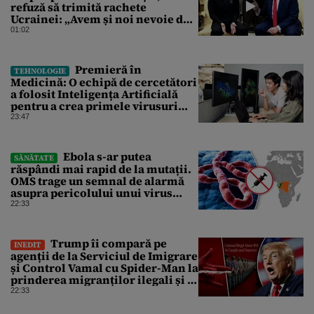
refuză să trimită rachete
Ucrainei: „Avem și noi nevoie de
rachete”
01:02
Premieră în
TEHNOLOGIE
Medicină: O echipă de cercetători
a folosit Inteligența Artificială
pentru a crea primele virusuri
sintetice la tratarea de E.coli
23:47
Ebola s-ar putea
SĂNĂTATE
răspândi mai rapid de la mutații.
OMS trage un semnal de alarmă
asupra pericolului unui virus
pentru care nu există vaccin
22:33
Trump îi compară pe
INEDIT
agenții de la Serviciul de Imigrare
și Control Vamal cu Spider-Man la
prinderea migranților ilegali și a
infractorilor
22:33