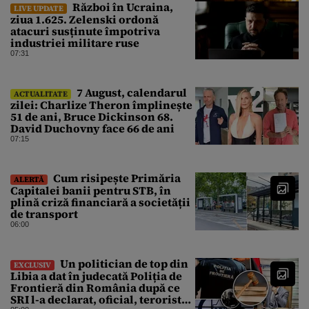
Război în Ucraina,
LIVE UPDATE
ziua 1.625. Zelenski ordonă
atacuri susținute împotriva
industriei militare ruse
07:31
7 August, calendarul
ACTUALITATE
zilei: Charlize Theron împlinește
51 de ani, Bruce Dickinson 68.
David Duchovny face 66 de ani
07:15
Cum risipește Primăria
ALERTĂ
Capitalei banii pentru STB, în
plină criză financiară a societății
de transport
06:00
Un politician de top din
EXCLUSIV
Libia a dat în judecată Poliția de
Frontieră din România după ce
SRI l-a declarat, oficial, terorist