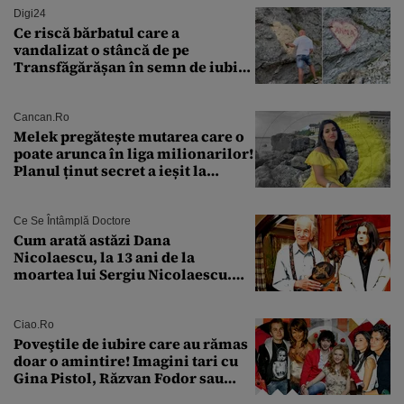
Digi24
Ce riscă bărbatul care a
vandalizat o stâncă de pe
Transfăgărășan în semn de iubire
față de „Anna”
Cancan.ro
Melek pregătește mutarea care o
poate arunca în liga milionarilor!
Planul ținut secret a ieșit la
lumină
Ce Se Întâmplă Doctore
Cum arată astăzi Dana
Nicolaescu, la 13 ani de la
moartea lui Sergiu Nicolaescu.
Transformarea care i-a surprins
pe toți
Ciao.ro
Poveştile de iubire care au rămas
doar o amintire! Imagini tari cu
Gina Pistol, Răzvan Fodor sau
Andra Măruţă şi foştii parteneri