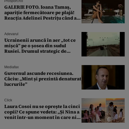
Prosport.ro
GALERIE FOTO. Ioana Tamaş,
apariție fermecătoare pe plajă!
Reacția Adelinei Pestrițu când a
văzut-o
Adevarul
Ucrainenii aruncă în aer „tot ce
mișcă” pe o șosea din sudul
Rusiei. Drumul strategic de
aprovizionare către Crimeea este
controlat complet
Mediafax
Guvernul ascunde recesiunea.
Câciu: „Mint și prezintă denaturat
lucrurile”
Click
Laura Cosoi nu se oprește la cinci
copii? Ce spune vedeta: „Și Nina a
venit într-un moment în care nici
măcar nu mai discutam”