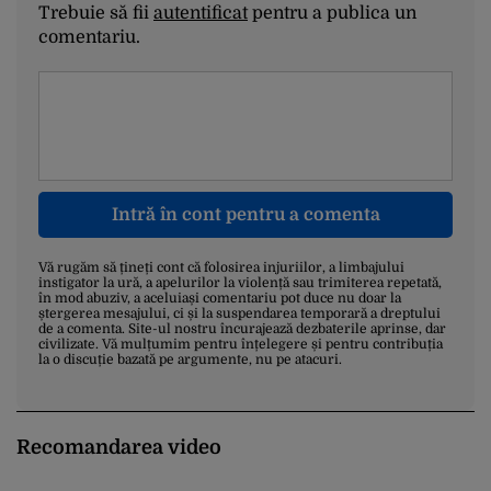
Trebuie să fii
autentificat
pentru a publica un
comentariu.
Intră în cont pentru a comenta
Vă rugăm să țineți cont că folosirea injuriilor, a limbajului
instigator la ură, a apelurilor la violență sau trimiterea repetată,
în mod abuziv, a aceluiași comentariu pot duce nu doar la
ștergerea mesajului, ci și la suspendarea temporară a dreptului
de a comenta. Site-ul nostru încurajează dezbaterile aprinse, dar
civilizate. Vă mulțumim pentru înțelegere și pentru contribuția
la o discuție bazată pe argumente, nu pe atacuri.
Recomandarea video