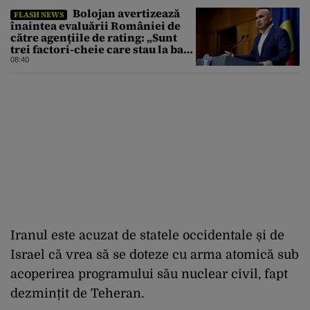
Bolojan avertizează
FLASH NEWS
înaintea evaluării României de
către agențiile de rating: „Sunt
trei factori-cheie care stau la baza
acestor evaluări”
08:40
Iranul este acuzat de statele occidentale și de
Israel că vrea să se doteze cu arma atomică sub
acoperirea programului său nuclear civil, fapt
dezmințit de Teheran.