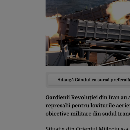
Adaugă Gândul ca sursă preferată
Gardienii Revoluției din Iran au
represalii pentru loviturile aeri
obiective militare din sudul Iran
Situația din Orientul Mijlociu s-a