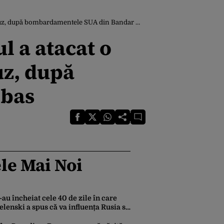
z, după bombardamentele SUA din Bandar Abbas
l a atacat o
uz, după
bbas
le Mai Noi
-au încheiat cele 40 de zile în care
elenski a spus că va influența Rusia să
eară pace. Ce rezultate a adus