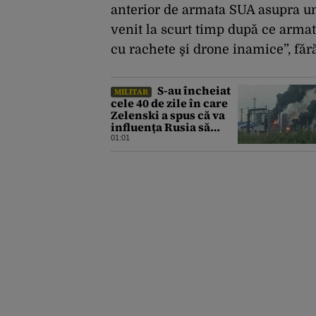
anterior de armata SUA asupra un
venit la scurt timp după ce armat
cu rachete şi drone inamice”, fără
S-au încheiat
MILITAR
cele 40 de zile în care
Zelenski a spus că va
influența Rusia să
ceară pace. Ce
01:01
rezultate a adus
operațiunea Kievului