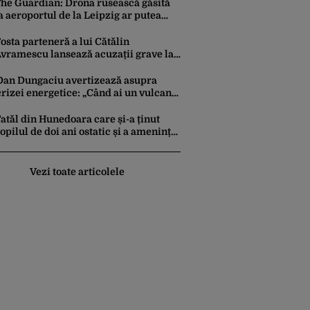
perațiunea Kievului
he Guardian: Drona rusească găsită
a aeroportul de la Leipzig ar putea
onstitui un act de escaladare a
ensiunilor NATO-Rusia
osta parteneră a lui Cătălin
vramescu lansează acuzații grave la
dresa acestuia și explică de ce a
esizat DIICOT: „Făcea baie complet
Dan Dungaciu avertizează asupra
ezbrăcat cu copiii”. Fostul consilier
crizei energetice: „Când ai un vulcan
rezidențial respinge acuzațiile
deasupra, nu stai să găsești soluții cu
leucoplast”
atăl din Hunedoara care și-a ținut
opilul de doi ani ostatic și a amenințat
ă îl ucide a fost reținut pentru 24 de
re
Vezi toate articolele