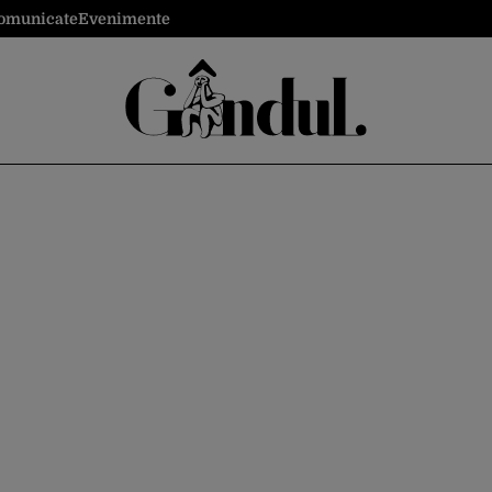
omunicate
Evenimente