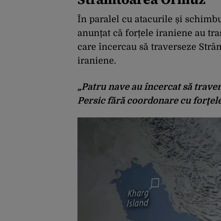
În paralel cu atacurile și schimbu
anunțat că forțele iraniene au tr
care încercau să traverseze Strâ
iraniene.
„Patru nave au încercat să trave
Persic fără coordonare cu forţele