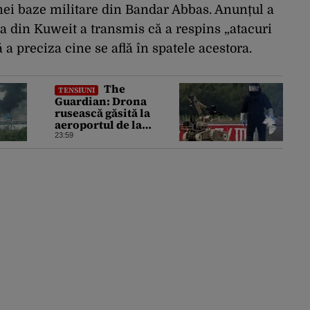
ei baze militare din Bandar Abbas. Anunțul a
a din Kuweit a transmis că a respins „atacuri
 a preciza cine se află în spatele acestora.
The
TENSIUNI
Guardian: Drona
rusească găsită la
aeroportul de la
Leipzig ar putea
23:59
constitui un act de
escaladare a
tensiunilor NATO-
Rusia