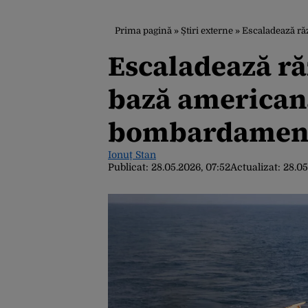
Prima pagină
»
Știri externe
»
Escaladează răz
Escaladează răz
bază americană
bombardament
Ionuț Stan
Publicat:
28.05.2026, 07:52
Actualizat:
28.05