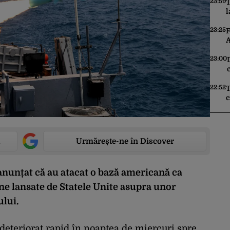
o
23:59
T
l
c
t
23:25
F
A
a
s
23:00
d
p
22:52
T
c
c
o
Urmărește-ne în Discover
 anunțat că au atacat o bază americană ca
ene lansate de Statele Unite asupra unor
ului.
 deteriorat rapid în noaptea de miercuri spre