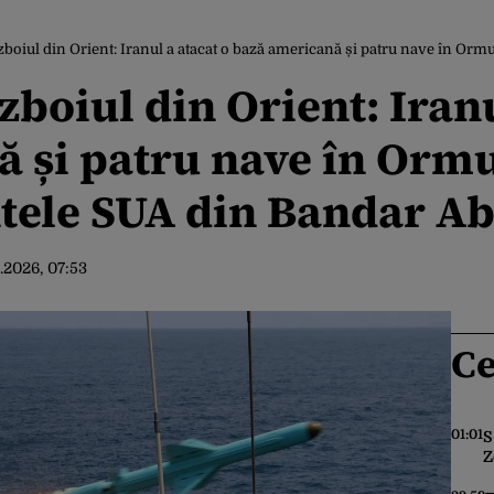
boiul din Orient: Iranul a atacat o bază americană și patru nave în Ormu
boiul din Orient: Iranu
 și patru nave în Orm
ele SUA din Bandar A
.2026, 07:53
Ce
01:01
S
Z
c