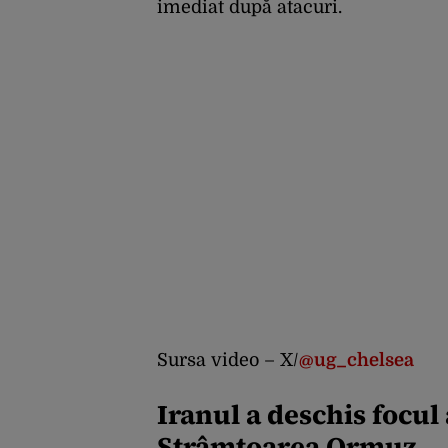
imediat după atacuri.
Sursa video – X/
@ug_chelsea
Iranul a deschis focul
Strâmtoarea Ormuz