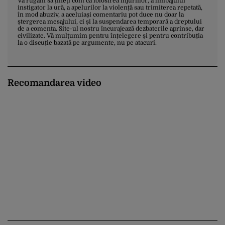
Vă rugăm să țineți cont că folosirea injuriilor, a limbajului
instigator la ură, a apelurilor la violență sau trimiterea repetată,
în mod abuziv, a aceluiași comentariu pot duce nu doar la
ștergerea mesajului, ci și la suspendarea temporară a dreptului
de a comenta. Site-ul nostru încurajează dezbaterile aprinse, dar
civilizate. Vă mulțumim pentru înțelegere și pentru contribuția
la o discuție bazată pe argumente, nu pe atacuri.
Recomandarea video