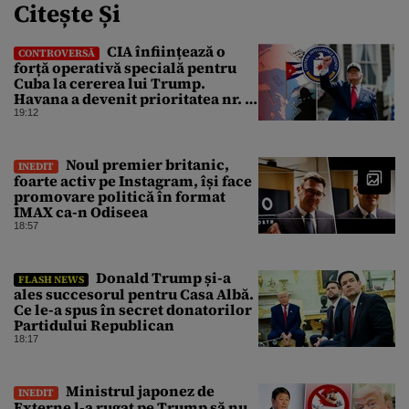
Citește Și
CIA înființează o
CONTROVERSĂ
forță operativă specială pentru
Cuba la cererea lui Trump.
Havana a devenit prioritatea nr. 1
alături de China, Iran și Rusia
19:12
Noul premier britanic,
INEDIT
foarte activ pe Instagram, își face
promovare politică în format
IMAX ca-n Odiseea
18:57
Donald Trump și-a
FLASH NEWS
ales succesorul pentru Casa Albă.
Ce le-a spus în secret donatorilor
Partidului Republican
18:17
Ministrul japonez de
INEDIT
Externe l-a rugat pe Trump să nu