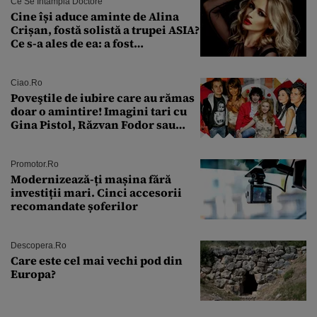
Ce Se Întâmplă Doctore
Cine își aduce aminte de Alina
Crișan, fostă solistă a trupei ASIA?
Ce s-a ales de ea: a fost
condamnată la închisoare cu
suspendare. Ce acuzații i se aduc
Ciao.ro
Poveştile de iubire care au rămas
doar o amintire! Imagini tari cu
Gina Pistol, Răzvan Fodor sau
Andra Măruţă şi foştii parteneri
Promotor.ro
Modernizează-ți mașina fără
investiții mari. Cinci accesorii
recomandate șoferilor
Descopera.ro
Care este cel mai vechi pod din
Europa?