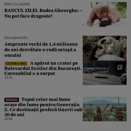
Râzi Cu Lacrimi
BANCUL ZILEI. Badea Gheorghe: –
Nu pot face dragoste!
Descopera.ro
Amprente vechi de 1,4 milioane
de ani dezvăluie o rudă uriașă a
omului
A apărut un crater pe
ULTIMA ORĂ
Bulevardul Eroilor din București.
Carosabilul s-a surpat
19:45
Topul celor mai bune
SOCIAL
orașe din lume pentru Generația
Z. Ce destinații preferă tinerii sub
30 de ani
19:06