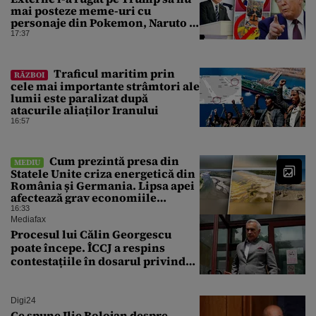
mai posteze meme-uri cu
personaje din Pokemon, Naruto și
Mario pe platformele social-
17:37
media
Traficul maritim prin
RĂZBOI
cele mai importante strâmtori ale
lumii este paralizat după
atacurile aliaților Iranului
16:57
Cum prezintă presa din
MEDIU
Statele Unite criza energetică din
România și Germania. Lipsa apei
afectează grav economiile
Europei
16:33
Mediafax
Procesul lui Călin Georgescu
poate începe. ÎCCJ a respins
contestațiile în dosarul privind
lovitura de stat
Digi24
Ce spune Ilie Bolojan despre