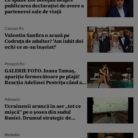
publicarea declarației de avere a
partenerei sale de viață
Cancan.ro
Valentin Sanfira o acuză pe
Codruța de adulter? 'Am iubit doi
ochi ce m-au înșelat!'
Prosport.ro
GALERIE FOTO. Ioana Tamaş,
apariție fermecătoare pe plajă!
Reacția Adelinei Pestrițu când a
văzut-o
Adevarul
Ucrainenii aruncă în aer „tot ce
mișcă” pe o șosea din sudul
Rusiei. Drumul strategic de
aprovizionare către Crimeea este
controlat complet
Mediafax