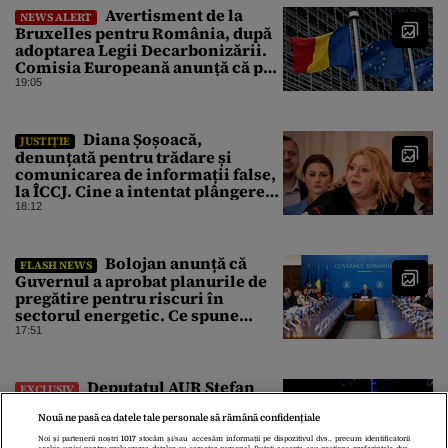
Avertisment de la
NEWS ALERT
Bruxelles pentru România, după
adoptarea Legii Decarbonizării.
Comisia Europeană anunță că pot
fi „consecințe financiare”
19:05
Diana Șoșoacă,
JUSTIȚIE
denunțată pentru trădare și
comunicarea de informații false,
la ÎCCJ. Cine a intentat plângerea
penală
18:12
Bolojan anunță că
FLASH NEWS
Guvernul a aprobat planurile de
pregătire pentru riscuri în
sectorul energetic. Ce spune
premierul despre consumul
17:51
populației
Deputatul AUR Ștefan
EXCLUSIV
Oprea a avertizat că românii vor
suferi din cauza energiei mai
Nouă ne pasă ca datele tale personale să rămână confidențiale
scumpe. „Băieții deștepți vor
Noi și partenerii noștri
1017
stocăm și/sau accesăm informații pe dispozitivul dvs., precum identificatorii