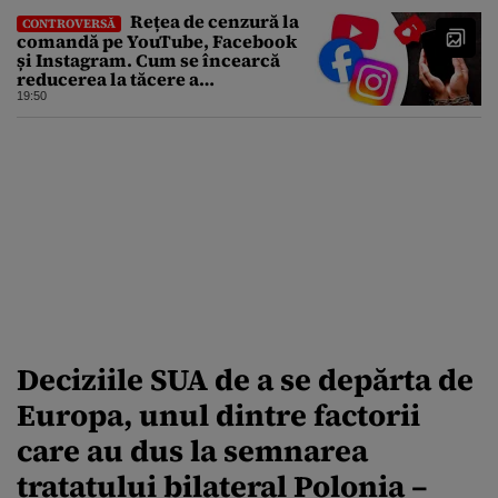
Rețea de cenzură la
CONTROVERSĂ
comandă pe YouTube, Facebook
și Instagram. Cum se încearcă
reducerea la tăcere a
investigațiilor de presă de pe
19:50
social media
Deciziile SUA de a se depărta de
Europa, unul dintre factorii
care au dus la semnarea
tratatului bilateral Polonia –