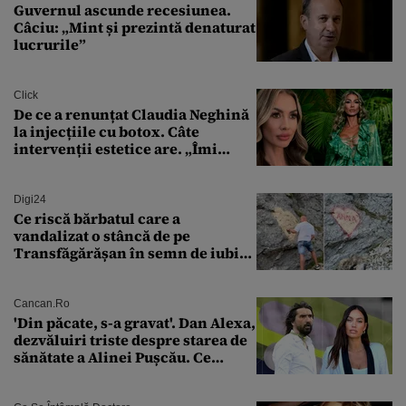
Guvernul ascunde recesiunea.
Câciu: „Mint și prezintă denaturat
lucrurile”
Click
De ce a renunțat Claudia Neghină
la injecțiile cu botox. Câte
intervenții estetice are. „Îmi
îngheață fața”
Digi24
Ce riscă bărbatul care a
vandalizat o stâncă de pe
Transfăgărășan în semn de iubire
față de „Anna”
Cancan.ro
'Din păcate, s-a gravat'. Dan Alexa,
dezvăluiri triste despre starea de
sănătate a Alinei Pușcău. Ce
discuție au avut cu două zile în
urmă