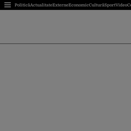
Politică
Actualitate
Externe
Economic
Cultură
Sport
Video
C