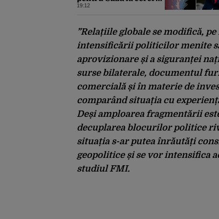
lui Trump. Havana a
19:12
devenit prioritatea nr.
1 alături de China,
Iran și Rusia
”Relațiile globale se modifică, pe 
intensificării politicilor menite 
aprovizionare și a siguranței naț
surse bilaterale, documentul fur
comercială și în materie de invest
comparând situația cu experiența 
Deși amploarea fragmentării este 
decuplarea blocurilor politice r
situația s-ar putea înrăutăți cons
geopolitice și se vor intensifica 
studiul FMI.