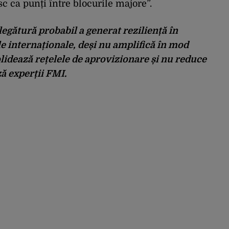
c ca punți între blocurile majore”.
egătură probabil a generat reziliență în
le internaționale, deși nu amplifică în mod
lidează rețelele de aprovizionare și nu reduce
ă experții FMI.