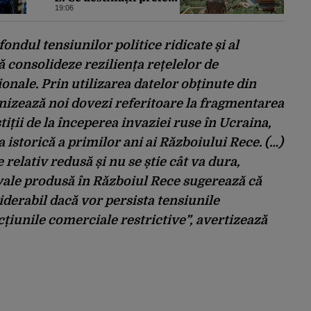
tinerii sub 30 de ani
19:06
fondul tensiunilor politice ridicate și al
să consolideze reziliența rețelelor de
ionale. Prin utilizarea datelor obținute din
nizează noi dovezi referitoare la fragmentarea
iții de la începerea invaziei ruse în Ucraina,
istorică a primilor ani ai Războiului Rece. (…)
relativ redusă și nu se știe cât va dura,
ivale produsă în Războiul Rece sugerează că
iderabil dacă vor persista tensiunile
acțiunile comerciale restrictive”, avertizează