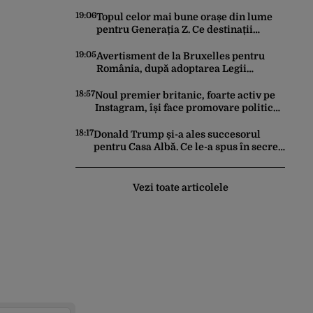
Trump. Havana a devenit prioritatea nr.
1 alături de China, Iran și Rusia
19:06
Topul celor mai bune orașe din lume
pentru Generația Z. Ce destinații
preferă tinerii sub 30 de ani
19:05
Avertisment de la Bruxelles pentru
România, după adoptarea Legii
Decarbonizării. Comisia Europeană
anunță că pot fi „consecințe financiare”
18:57
Noul premier britanic, foarte activ pe
Instagram, își face promovare politică
în format IMAX ca-n Odiseea
18:17
Donald Trump și-a ales succesorul
pentru Casa Albă. Ce le-a spus în secret
donatorilor Partidului Republican
Vezi toate articolele