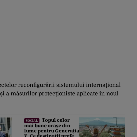
ectelor reconfigurării sistemului internațional
și a măsurilor protecționiste aplicate în noul
Topul celor
SOCIAL
mai bune orașe din
lume pentru Generația
Z. Ce destinații preferă