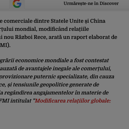
Urmărește-ne în Discover
e comerciale dintre Statele Unite și China
ului mondial, modificând relațiile
 nou Război Rece, arată un raport elaborat de
MI).
egrării economice mondiale a fost contestat
cauzată de avantajele inegale ale comerțului,
 aprovizionare puternic specializate, din cauza
ce, și tensiunile geopolitice generate de
la regândirea angajamentelor în materie de
FMI intitulat ”
Modificarea relațiilor globale: