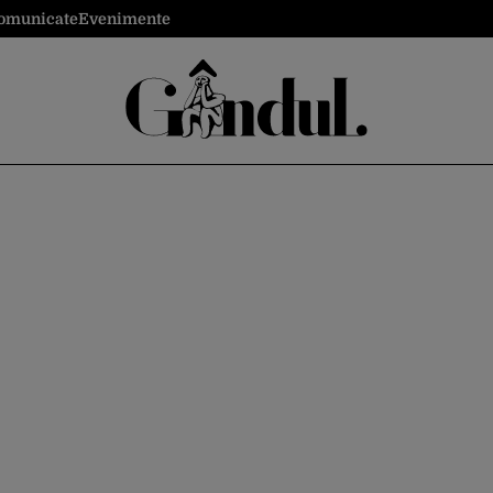
omunicate
Evenimente