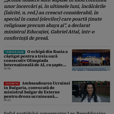
unor încercări și, în ultimele luni, încălcările
(laïcité, n. red.) au crescut considerabil, în
special în cazul (elevilor) care poartă ținute
religioase precum abaya și”, a declarat
ministrul Educației, Gabriel Attal, într-o
conferință de presă.
O echipă din Rusia a
TEHNOLOGIE
câștigat pentru a treia oară
consecutiv Olimpiada
Internațională de AI, cu șapte
medalii din aur și una de bronz
00:56
Ambasadoarea Ucrainei
TENSIUNI
în Bulgaria, convocată de
ministrul bulgar de Externe
pentru drona ucraineană
prăbușită în apropierea
00:21
infrastructurii critice
Șeful partidului conservator Les Republicains,