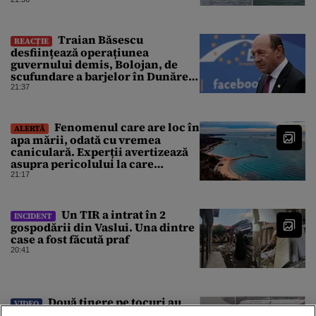
simțite efectele
Traian Băsescu
REACȚIE
desființează operațiunea
guvernului demis, Bolojan, de
scufundare a barjelor în Dunăre:
„Este o improvizație”
21:37
Fenomenul care are loc în
ALERTĂ
apa mării, odată cu vremea
caniculară. Experții avertizează
asupra pericolului la care
oamenii pot fi expuși
21:17
Un TIR a intrat în 2
INCIDENT
gospodării din Vaslui. Una dintre
case a fost făcută praf
20:41
Două tinere pe tocuri au
VIDEO
reușit să oprească un avion care