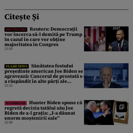
Citește Și
Reuters: Democrații
DEZVĂLUIRI
vor încerca să-l demită pe Trump
în cazul în care vor obține
majoritatea în Congres
23:59
Sănătatea fostului
FLASH NEWS
președinte american Joe Biden se
agravează: Cancerul de prostată s-
a răspândit în alte părți ale
corpului
23:23
Hunter Biden spune că
SCANDALOS
regretă decizia tatălui său Joe
Biden de a-l grația: „I-a dăunat
enorm moștenirii sale”
22:58