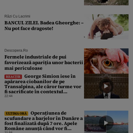
Râzi Cu Lacrimi
BANCUL ZILEI. Badea Gheorghe: –
Nu pot face dragoste!
Descopera.ro
Fermele industriale de pui
favorizează apariția unor bacterii
mai periculoase
George Simion iese în
REACȚIE
apărarea ciobanilor de pe
Transalpina, ale căror turme vor
fi sacrificate în contextul
focarului de variolă ovină
22:44
Operațiunea de
ULTIMA ORĂ
scufundare a barjelor în Dunăre a
fost finalizată după 7 ore. Apele
Române anunță când vor fi
21:56