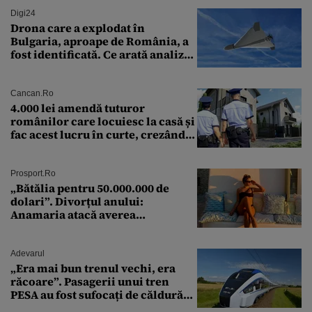
Digi24
Drona care a explodat în
Bulgaria, aproape de România, a
fost identificată. Ce arată analiza
preliminară a epavei
Cancan.ro
4.000 lei amendă tuturor
românilor care locuiesc la casă și
fac acest lucru în curte, crezând
că nu îi vede nimeni
Prosport.ro
„Bătălia pentru 50.000.000 de
dolari”. Divorțul anului:
Anamaria atacă averea
milionarului
Adevarul
„Era mai bun trenul vechi, era
răcoare”. Pasagerii unui tren
PESA au fost sufocați de căldură
pe ruta București-Constanța