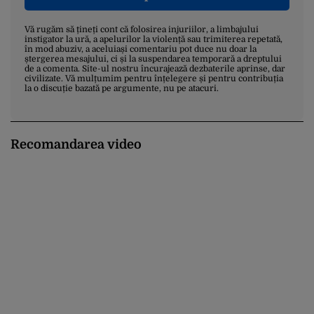
Vă rugăm să țineți cont că folosirea injuriilor, a limbajului
instigator la ură, a apelurilor la violență sau trimiterea repetată,
în mod abuziv, a aceluiași comentariu pot duce nu doar la
ștergerea mesajului, ci și la suspendarea temporară a dreptului
de a comenta. Site-ul nostru încurajează dezbaterile aprinse, dar
civilizate. Vă mulțumim pentru înțelegere și pentru contribuția
la o discuție bazată pe argumente, nu pe atacuri.
Recomandarea video