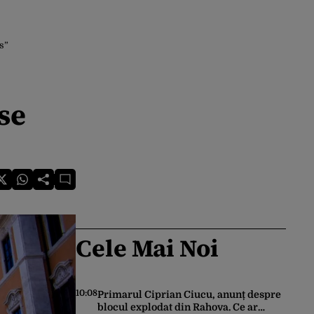
rs”
 se
Cele Mai Noi
10:08
Primarul Ciprian Ciucu, anunț despre
blocul explodat din Rahova. Ce ar