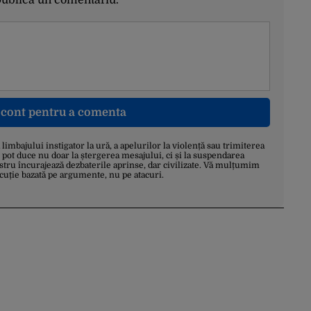
publica un comentariu.
n cont pentru a comenta
a limbajului instigator la ură, a apelurilor la violență sau trimiterea
 pot duce nu doar la ștergerea mesajului, ci și la suspendarea
stru încurajează dezbaterile aprinse, dar civilizate. Vă mulțumim
scuție bazată pe argumente, nu pe atacuri.