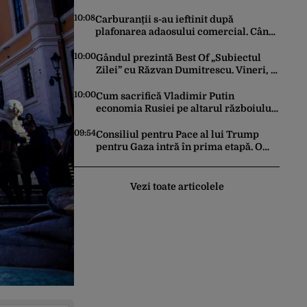
putea să le transmită edilul locatarilor
rămași pe drumuri
10:08
Carburanții s-au ieftinit după
plafonarea adaosului comercial. Când
ar putea urma noi reduceri la pompă
10:00
Gândul prezintă Best Of „Subiectul
Zilei” cu Răzvan Dumitrescu. Vineri, 7
august, de la ora 20.30
10:00
Cum sacrifică Vladimir Putin
economia Rusiei pe altarul războiului.
Atlantic Council: O criză profundă ar
putea forța Kremlinul să apeleze la
09:54
Consiliul pentru Pace al lui Trump
ultimele resurse ale Băncii Centrale
pentru Gaza intră în prima etapă. O
bază militară va fi construită lângă
granița cu Israelul
Vezi toate articolele