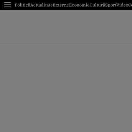
Politică
Actualitate
Externe
Economic
Cultură
Sport
Video
C