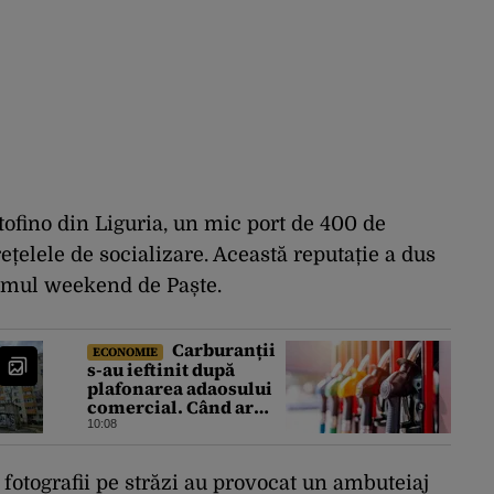
ofino din Liguria, un mic port de 400 de
ețelele de socializare. Această reputație a dus
ltimul weekend de Paște.
Carburanții
ECONOMIE
s-au ieftinit după
plafonarea adaosului
comercial. Când ar
putea urma noi
10:08
reduceri la pompă
fotografii pe străzi au provocat un ambuteiaj