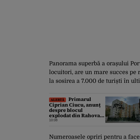
Panorama superbă a orașului Port
locuitori, are un mare succes pe r
la sosirea a 7.000 de turiști în u
Primarul
ALERTĂ
Ciprian Ciucu, anunț
despre blocul
explodat din Rahova.
Ce ar putea să le
10:08
transmită edilul
locatarilor rămași pe
drumuri
Numeroasele opriri pentru a face 