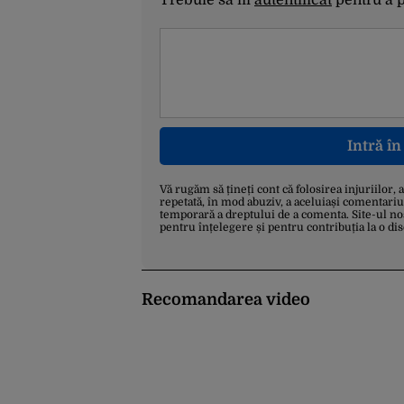
Trebuie să fii
autentificat
pentru a 
Intră î
Vă rugăm să țineți cont că folosirea injuriilor, 
repetată, în mod abuziv, a aceluiași comentariu
temporară a dreptului de a comenta. Site-ul no
pentru înțelegere și pentru contribuția la o di
Recomandarea video