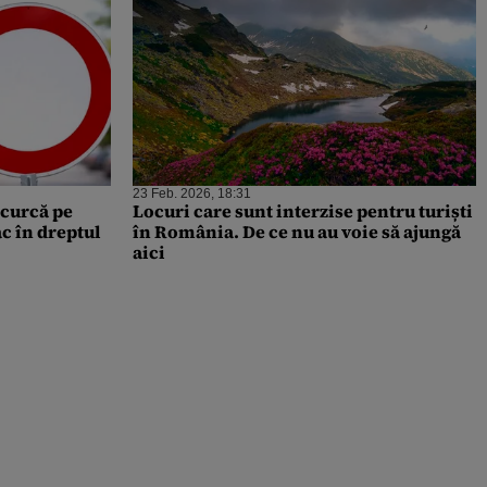
23 Feb. 2026, 18:31
ncurcă pe
Locuri care sunt interzise pentru turiști
ac în dreptul
în România. De ce nu au voie să ajungă
aici