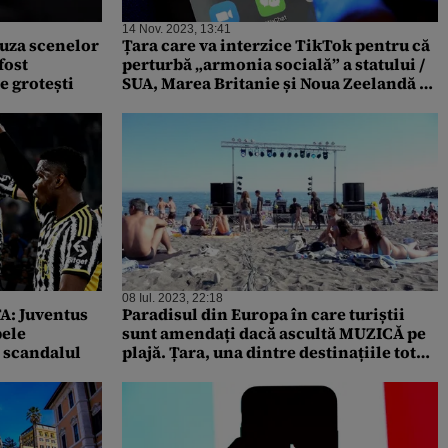
14 Nov. 2023, 13:41
auza scenelor
Țara care va interzice TikTok pentru că
fost
perturbă „armonia socială” a statului /
 grotești
SUA, Marea Britanie și Noua Zeelandă au
blocat deja aplicația
08 Iul. 2023, 22:18
A: Juventus
Paradisul din Europa în care turiștii
pele
sunt amendați dacă ascultă MUZICĂ pe
 scandalul
plajă. Țara, una dintre destinațiile tot
mai cerute de români!