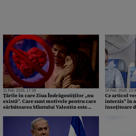
11 Feb. 2026, 17:39
10 Feb. 2026, 13:
Țările în care Ziua Îndrăgostiților „nu
Ce articol ve
există”. Care sunt motivele pentru care
interzis” în 
sărbătoarea Sfântului Valentin este
însoțitoare d
interzisă
pentru călăto