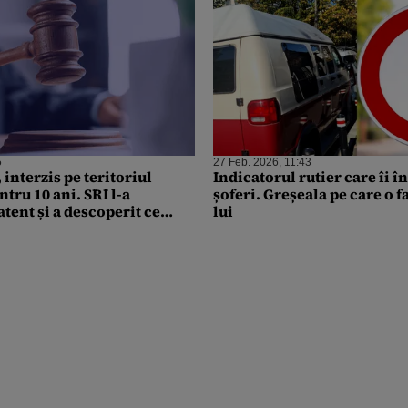
5
27 Feb. 2026, 11:43
 interzis pe teritoriul
Indicatorul rutier care îi î
tru 10 ani. SRI l-a
șoferi. Greșeala pe care o f
tent și a descoperit ce
lui
 noastră, de fapt