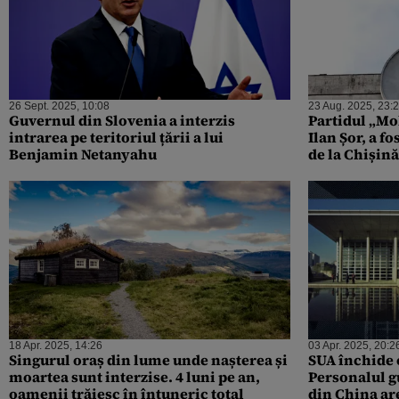
26 Sept. 2025, 10:08
23 Aug. 2025, 23:
Guvernul din Slovenia a interzis
Partidul „Mo
intrarea pe teritoriul țării a lui
Ilan Șor, a f
Benjamin Netanyahu
de la Chișină
Oameni, Natu
18 Apr. 2025, 14:26
03 Apr. 2025, 20:2
Singurul oraș din lume unde nașterea și
SUA închide o
moartea sunt interzise. 4 luni pe an,
Personalul 
oamenii trăiesc în întuneric total
din China are