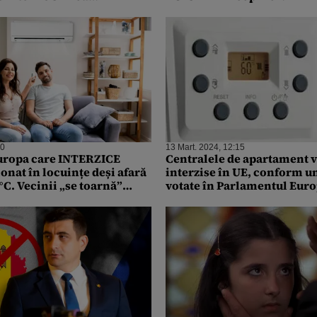
10
13 Mart. 2024, 12:15
uropa care INTERZICE
Centralele de apartament v
onat în locuințe deși afară
interzise în UE, conform un
°C. Vecinii „se toarnă”
votate în Parlamentul Eur
iția ridică dronele