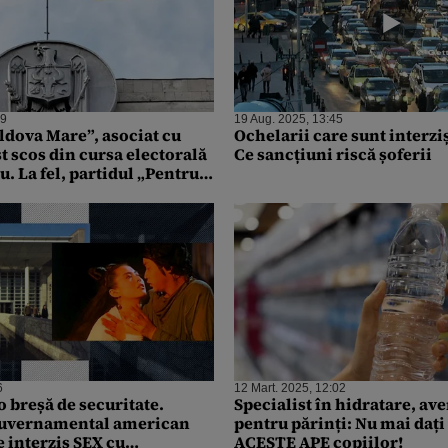
29
19 Aug. 2025, 13:45
ldova Mare”, asociat cu
Ochelarii care sunt interzi
ost scos din cursa electorală
Ce sancțiuni riscă șoferii
u. La fel, partidul „Pentru
ră și Animale”
6
12 Mart. 2025, 12:02
 breșă de securitate.
Specialist în hidratare, av
guvernamental american
pentru părinți: Nu mai dați
 interzis SEX cu
ACESTE APE copiilor!