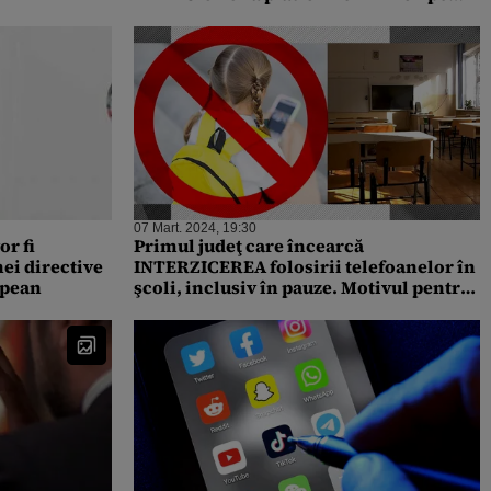
teritoriul României
07 Mart. 2024, 19:30
or fi
Primul judeţ care încearcă
ei directive
INTERZICEREA folosirii telefoanelor în
opean
şcoli, inclusiv în pauze. Motivul pentru
care părinții se opun acestei reguli