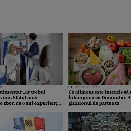
45
01 Feb. 2026, 17:51
stimentar „ar trebui
Ce aliment este interzis s
avion. Sfatul unei
Întâmpinarea Domnului. A
e zbor, cu 6 ani experiență,
ghinionul de partea ta
rii în siguranță