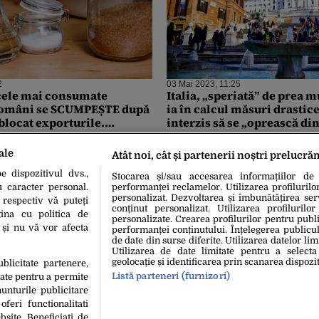
2
03 Mai 2023, 11:25
cele mai consumate
Italia, „speriată” de prea 
români se SCUMPEȘTE după
ia în calcul măsuri drastice
blocat exporturile.
interzis să se „oprească di
 cel mai mare importator
ale
Atât noi, cât și partenerii noștri prelucră
 dispozitivul dvs.,
Stocarea și/sau accesarea informațiilor de
u caracter personal.
performanței reclamelor. Utilizarea profilurilo
personalizat. Dezvoltarea și îmbunătățirea serv
 respectiv vă puteți
conținut personalizat. Utilizarea profilurilor
ina cu politica de
personalizate. Crearea profilurilor pentru publ
i și nu vă vor afecta
performanței conținutului. Înțelegerea publiculu
de date din surse diferite. Utilizarea datelor lim
Utilizarea de date limitate pentru a selecta
geolocație și identificarea prin scanarea dispozit
ublicitate partenere,
Listă parteneri (furnizori)
date pentru a permite
unturile publicitare
oferi functionalitati
bsite. Beneficiati de