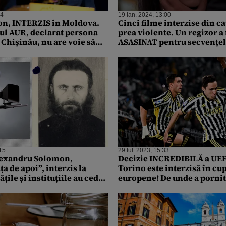
04
19 Ian. 2024, 13:00
on, INTERZIS în Moldova.
Cinci filme interzise din c
l AUR, declarat persona
prea violente. Un regizor a 
 Chișinău, nu are voie să
ASASINAT pentru secvențele
 până în 2028
15
29 Iul. 2023, 15:33
lexandru Solomon,
Decizie INCREDIBILĂ a UEF
ța de apoi”, interzis la
Torino este interzisă în cu
țile și instituțiile au cedat
europene! De unde a pornit
ile publice bigote