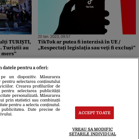
20 Ian. 2023, 09:57
mulți TURIȘTI,
TikTok ar putea fi interzisă în UE /
. Turiștii au
„Respectați legislația sau veți fi excluși”
n mers”
m datele pentru a oferi:
 pe un dispozitiv. Măsurarea
r pentru selectarea conținutului
iciilor. Crearea profilurilor de
 pentru selectarea publicității
icitate personalizată. Măsurarea
i prin statistici sau combinații
itate pentru a selecta conținutul.
 publicitatea. Date precise de
ACCEPT TOATE
ivului.
VREAU SA MODIFIC
SETARILE INDIVIDUAL