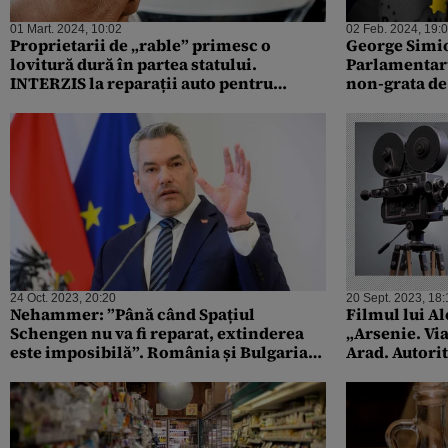
01 Mart. 2024, 10:02
02 Feb. 2024, 19:
Proprietarii de „rable” primesc o
George Simi
lovitură dură în partea statului.
Parlamentaru
INTERZIS la reparații auto pentru
non-grata de
mașinile mai vechi de 15 ani
treacă Prutul
24 Oct. 2023, 20:20
20 Sept. 2023, 18:
Nehammer: ”Până când Spațiul
Filmul lui A
Schengen nu va fi reparat, extinderea
„Arsenie. Via
este imposibilă”. România și Bulgaria
Arad. Autorită
rămân la “granița” UE
la amenințăr