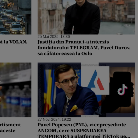
25 Mai 2025, 13:36
și la VOLAN.
Justiția din Franța i-a interzis
fondatorului TELEGRAM, Pavel Durov,
să călătorească la Oslo
27 Nov. 2024, 19:22
ertisment
Pavel Popescu (PNL), vicepreşedinte
 aceste
ANCOM, cere SUSPENDAREA
TEMPORARĂ a platformei TikTok pe