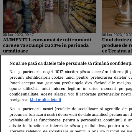
08 Iun. 2023, 09:47
06 Iun. 2023, 10:0
ALIMENTUL consumat de toți românii
Unul dintre 
care se va scumpi cu 33% în perioada
produse de 
următoare
ce Ucraina a 
România era
Nouă ne pasă ca datele tale personale să rămână confidenți
Noi și partenerii noștri
1017
stocăm și/sau accesăm informații pe
precum identificatorii cookie unici pentru prelucrarea datelor c
Puteți accepta sau gestiona preferințele dvs. făcând clic mai jos,
opune utilizării unui interes legitim în orice moment pe pag
confidențialitate. Aceste alegeri vor fi raportate partenerilor noștr
navigarea.
Mai multe detalii
Noi si partenerii nostri (retelele de socializare si agentiile de p
28 Dec. 2022, 18:45
precum si furnizorii nostri de servicii de date analitice) prelucram 
OFICIAL: Vladimir Putin a interzis
website-ului sa functioneze, pentru a personaliza continutul si an
vânzarea de petrol rusesc în Occident!
afisate in functie de interesele si/sau profilul dvs., pentru a va 
Ce țări sunt afectate
aferente retelelor de socializare si pentru a analiza traficul pe we