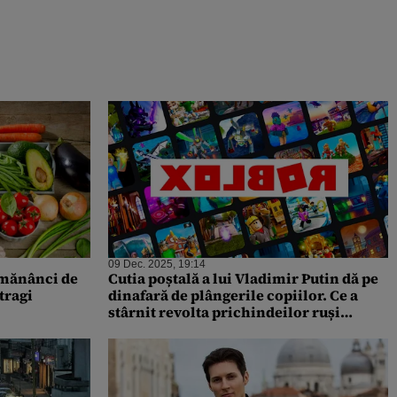
09 Dec. 2025, 19:14
ă mănânci de
Cutia poștală a lui Vladimir Putin dă pe
tragi
dinafară de plângerile copiilor. Ce a
stârnit revolta prichindeilor ruși
împotriva Țarului