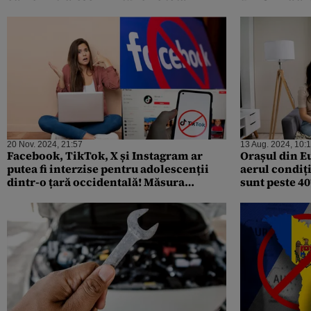
BĂȘTINAȘII
20 Nov. 2024, 21:57
13 Aug. 2024, 10:
Facebook, TikTok, X și Instagram ar
Orașul din E
putea fi interzise pentru adolescenții
aerul condiți
dintr-o țară occidentală! Măsura
sunt peste 40
drastică s-ar putea răspândi și în UE
între ei. Pol