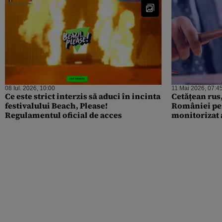
08 Iul. 2026, 10:00
11 Mai 2026, 07:4
Ce este strict interzis să aduci în incinta
Cetățean rus,
festivalului Beach, Please!
României pen
Regulamentul oficial de acces
monitorizat a
făcea în țara