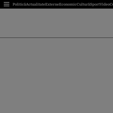
Politică
Actualitate
Externe
Economic
Cultură
Sport
Video
C