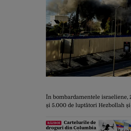
În bombardamentele israeliene, 2.7
și 5.000 de luptători Hezbollah și-
Cartelurile de
RĂZBOI
droguri din Columbia