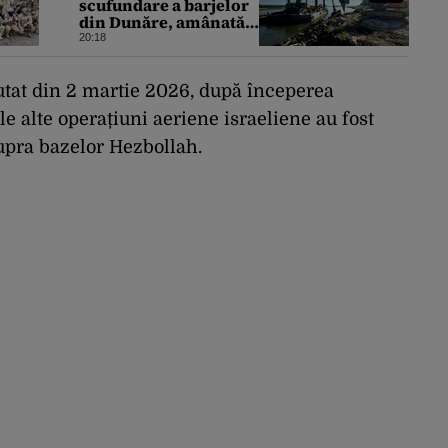
scufundare a barjelor
din Dunăre, amânată
din nou. Ce au anunțat
20:18
Apele Române
utat din 2 martie 2026, după începerea
le alte operațiuni aeriene israeliene au fost
upra bazelor Hezbollah.