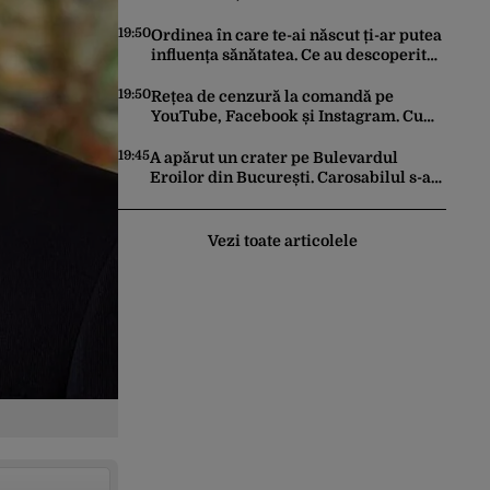
anunțat Apele Române
19:50
Ordinea în care te-ai născut ți-ar putea
influența sănătatea. Ce au descoperit
cercetătorii
19:50
Rețea de cenzură la comandă pe
YouTube, Facebook și Instagram. Cum
se încearcă reducerea la tăcere a
investigațiilor de presă de pe social
19:45
A apărut un crater pe Bulevardul
media
Eroilor din București. Carosabilul s-a
surpat
Vezi toate articolele