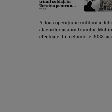
trimit soldați în
Ucraina pentru a
dobândi experiență în
20:22
operarea dronelor
A doua operațiune militară a deb
atacurilor asupra Iranului. Multip
efectuate din octombrie 2023, as