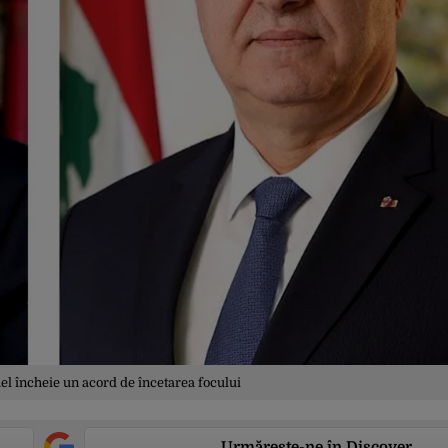
el încheie un acord de încetarea focului
Urmărește-ne în Discover