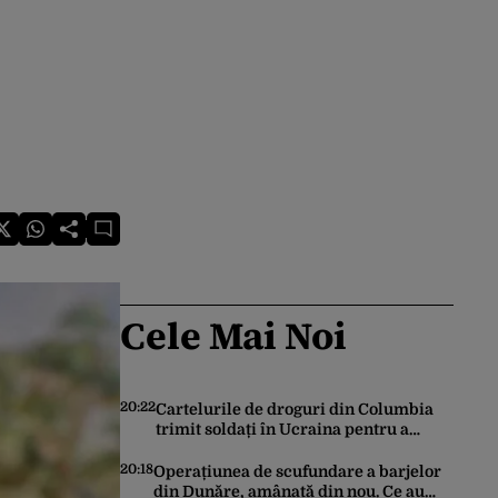
Cele Mai Noi
20:22
Cartelurile de droguri din Columbia
trimit soldați în Ucraina pentru a
dobândi experiență în operarea
dronelor
20:18
Operațiunea de scufundare a barjelor
din Dunăre, amânată din nou. Ce au