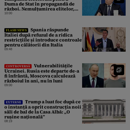
Duma de Stat în propagandă de
război. Nemulțumirea elitelor,
tratată cu indiferență la Kremlin
10:00
Spania răspunde
FLASH NEWS
Italiei după refuzul de a ridica
restricțiile și introduce controale
pentru călătorii din Italia
09:48
Vulnerabilitățile
CONTROVERSĂ
Ucrainei. Rusia este departe de-a
fi înfrântă, Moscova calculează
războiul în ani, nu în luni
09:00
Trump a luat foc după ce
EXTERNE
o instanță a oprit construcția noii
săli de bal de la Casa Albă: „O
rușine națională”
08:19