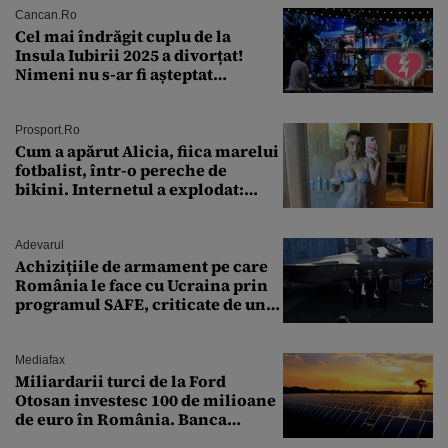
Cancan.ro
Cel mai îndrăgit cuplu de la
Insula Iubirii 2025 a divorțat!
Nimeni nu s-ar fi așteptat
vreodată la așa ceva
Prosport.ro
Cum a apărut Alicia, fiica marelui
fotbalist, într-o pereche de
bikini. Internetul a explodat:
„Zeiță superbă!”
Adevarul
Achizițiile de armament pe care
România le face cu Ucraina prin
programul SAFE, criticate de un
expert în securitate: „Nu știm ce
arme ne trebuie”
Mediafax
Miliardarii turci de la Ford
Otosan investesc 100 de milioane
de euro în România. Banca
Transilvania le acordă o