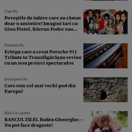
a fost descoperită la un control de
rutină
Ciao.ro
Poveştile de iubire care au rămas
doar o amintire! Imagini tari cu
Gina Pistol, Răzvan Fodor sau
Andra Măruţă şi foştii parteneri
Promotor.ro
Echipa care a creat Porsche 911
Tribute to Transfăgărășan revine
cu un nou proiect spectaculos
Descopera.ro
Care este cel mai vechi pod din
Europa?
Râzi Cu Lacrimi
BANCUL ZILEI. Badea Gheorghe: –
Nu pot face dragoste!