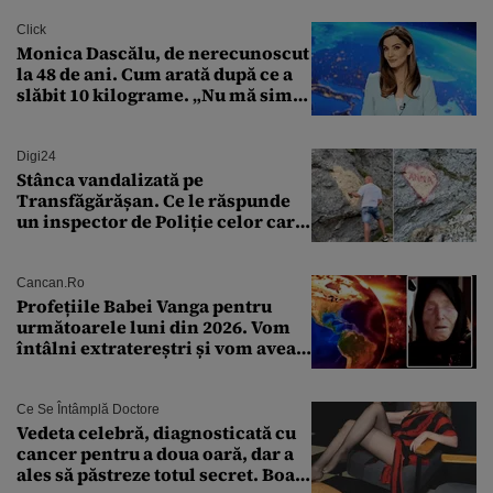
finanțare uriașă
Click
Monica Dascălu, de nerecunoscut
la 48 de ani. Cum arată după ce a
slăbit 10 kilograme. „Nu mă simt
bine în această perioadă”
Digi24
Stânca vandalizată pe
Transfăgărășan. Ce le răspunde
un inspector de Poliție celor care
întreabă: „Dar ce a făcut?”
Cancan.ro
Profețiile Babei Vanga pentru
următoarele luni din 2026. Vom
întâlni extratereștri și vom avea
un nou conflict global
Ce Se Întâmplă Doctore
Vedeta celebră, diagnosticată cu
cancer pentru a doua oară, dar a
ales să păstreze totul secret. Boala