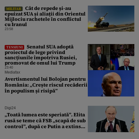
Cât de repede și-au
MILITAR
epuizat SUA și aliații din Orientul
Mijlociu rachetele în conflictul
cu Iranul
23:58
Senatul SUA adoptă
TENSIUNI
proiectul de lege privind
sancțiunile împotriva Rusiei,
promovat de omul lui Trump
23:40
Mediafax
Avertismentul lui Bolojan pentru
România: „Crește riscul recăderii
în populism și risipă”
Digi24
„Toată lumea este speriată”. Elita
rusă se teme că FSB „scapă de sub
control”, după ce Putin a extins
puterea serviciului