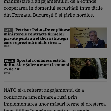
manifestare a angajamentului de a extinde
cooperarea în domeniul securității între țările
din Formatul București 9 și țările nordice.
Petrișor Peiu: „De ce plătesc
ATAC
ministerele contracte firmelor
private pentru a elabora strategii
care reprezintă îndatorirea
angajaților din minister?”
10:08
Sportul românesc este în
DECES
doliu. Alex Șuler a murit la numai
25 de ani
10:03
NATO și-a reiterat angajamentul de a
contracara amenințarea rusă prin
implementarea unor măsuri ferme și creșterea
investițiilor în apărare pentru a garanta