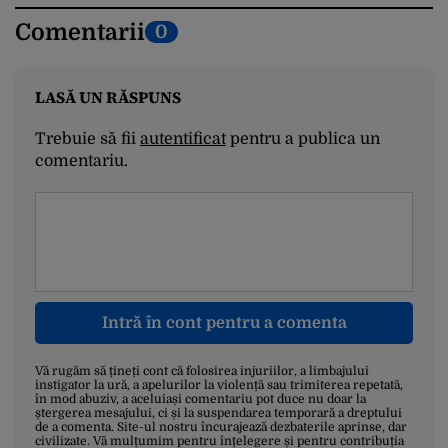
Comentarii
0
LASĂ UN RĂSPUNS
Trebuie să fii
autentificat
pentru a publica un
comentariu.
Intră în cont pentru a comenta
Vă rugăm să țineți cont că folosirea injuriilor, a limbajului
instigator la ură, a apelurilor la violență sau trimiterea repetată,
în mod abuziv, a aceluiași comentariu pot duce nu doar la
ștergerea mesajului, ci și la suspendarea temporară a dreptului
de a comenta. Site-ul nostru încurajează dezbaterile aprinse, dar
civilizate. Vă mulțumim pentru înțelegere și pentru contribuția