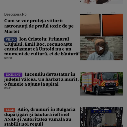
Descopera.ro
Cum se vor proteja viitorii
astronauți de praful toxic de pe
Marte?
Ion Cristoiu: Primarul
VIDEO
Clujului, Emil Boc, recunoaște
entuziasmat că Untold nu e un
moment de cultură, ci de băutură!
09:58
Incendiu devastator în
INCIDENT
județul Vâlcea. Un bărbat a murit,
o femeie a ajuns la spital
09:41
Adio, drumuri în Bulgaria
LEGE
după țigări și băutură ieftine!
ANAF și Autoritatea Vamală au
stabilit noi reguli