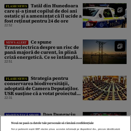
Tatăl din Hunedoara
FLASH NEWS
care și-a ținut copilul de doi ani
ostatic și a amenințat că îl ucide a
fost reținut pentru 24 de ore
22:52
Ce spune
NEWS ALERT
Transelectrica despre un risc de
pană majoră de curent, în plină
criză energetică. Ce se întâmplă
cu Sistemul Electroenergetic
22:51
Național
Strategia pentru
FLASH NEWS
conservarea biodiversităţii,
adoptată de Camera Deputaţilor.
USR susține că a votat proiectul
cu amendamentele PSD pentru a
22:31
nu bloca un jalon PNRR
Dan Dungaciu
MARIUS TUCĂ SHOW
critică Green Deal: Este eșecul
Nouă ne pasă ca datele tale personale să rămână confidențiale
major al unui om care a luat 14%
la alegerile parlamentare din
Noi și partenerii noștri
1017
stocăm și/sau accesăm informații pe dispozitivul dvs., precum identificatorii