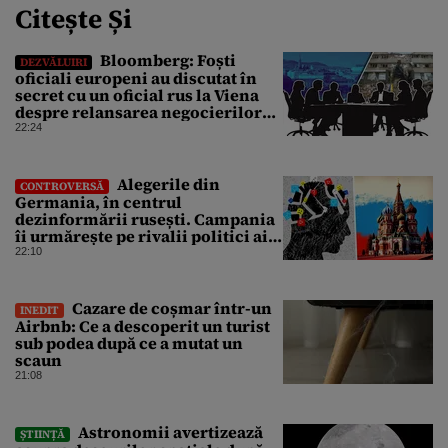
Citește Și
Bloomberg: Foști
DEZVĂLUIRI
oficiali europeni au discutat în
secret cu un oficial rus la Viena
despre relansarea negocierilor
de pace dintre Ucraina și Rusia
22:24
Alegerile din
CONTROVERSĂ
Germania, în centrul
dezinformării rusești. Campania
îi urmărește pe rivalii politici ai
partidului de extremă dreapta
22:10
AfD
Cazare de coșmar într-un
INEDIT
Airbnb: Ce a descoperit un turist
sub podea după ce a mutat un
scaun
21:08
Astronomii avertizează
ȘTIINȚĂ