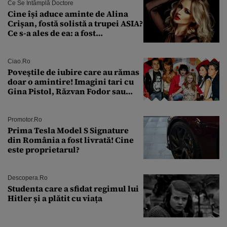
Ce Se Întâmplă Doctore
Cine își aduce aminte de Alina
Crișan, fostă solistă a trupei ASIA?
Ce s-a ales de ea: a fost
condamnată la închisoare cu
suspendare. Ce acuzații i se aduc
Ciao.ro
Poveştile de iubire care au rămas
doar o amintire! Imagini tari cu
Gina Pistol, Răzvan Fodor sau
Andra Măruţă şi foştii parteneri
Promotor.ro
Prima Tesla Model S Signature
din România a fost livrată! Cine
este proprietarul?
Descopera.ro
Studenta care a sfidat regimul lui
Hitler și a plătit cu viața