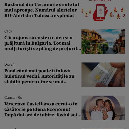
Războiul din Ucraina se simte tot
mai aproape. Numărul alertelor
RO-Alert din Tulcea a explodat
Click
Cât a ajuns să coste o cafea și o
prăjitură în Bulgaria. Tot mai
mulți turiști se plâng de prețurile
ridicate
Digi24
Până când mai poate fi folosit
buletinul vechi. Autoritățile au
stabilit pentru cine se mai
eliberează cartea de identitate
model 1997
Cancan.ro
Vincenzo Castellano a cerut-o în
căsătorie pe Elena Economu!
După doi ani de iubire, fostul soț
al Antoniei se pregătește de nuntă