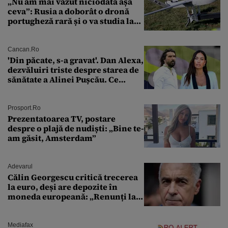
„Nu am mai văzut niciodată așa
ceva”: Rusia a doborât o dronă
portugheză rară și o va studia la
un institut de cercetare
Cancan.ro
'Din păcate, s-a gravat'. Dan Alexa,
dezvăluiri triste despre starea de
sănătate a Alinei Pușcău. Ce
discuție au avut cu două zile în
urmă
Prosport.ro
Prezentatoarea TV, postare
despre o plajă de nudiști: „Bine te-
am găsit, Amsterdam”
Adevarul
Călin Georgescu critică trecerea
la euro, deși are depozite în
moneda europeană: „Renunți la
leu, renunți la suveranitate”
Mediafax