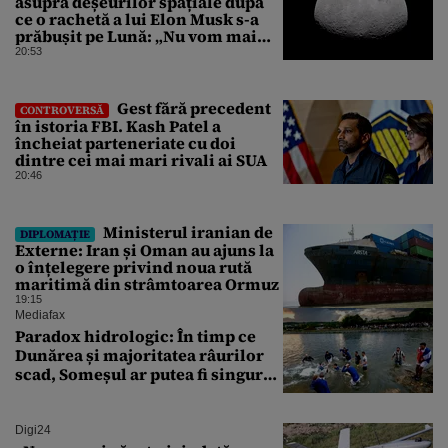
asupra deșeurilor spațiale după
ce o rachetă a lui Elon Musk s-a
prăbușit pe Lună: „Nu vom mai
putea efectua zboruri spațiale”
20:53
Gest fără precedent
CONTROVERSĂ
în istoria FBI. Kash Patel a
încheiat parteneriate cu doi
dintre cei mai mari rivali ai SUA
20:46
Ministerul iranian de
DIPLOMAȚIE
Externe: Iran și Oman au ajuns la
o înțelegere privind noua rută
maritimă din strâmtoarea Ormuz
19:15
Mediafax
Paradox hidrologic: În timp ce
Dunărea și majoritatea râurilor
scad, Someșul ar putea fi singurul
mare râu cu debite în creștere
Digi24