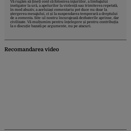
Vă rugăm să țineți cont că folosirea injuriilor, a limbajului
instigator la ură, a apelurilor la violență sau trimiterea repetată,
în mod abuziv, a aceluiași comentariu pot duce nu doar la
ștergerea mesajului, ci și la suspendarea temporară a dreptului
de a comenta. Site-ul nostru încurajează dezbaterile aprinse, dar
civilizate. Vă mulțumim pentru înțelegere și pentru contribuția
la o discuție bazată pe argumente, nu pe atacuri.
Recomandarea video