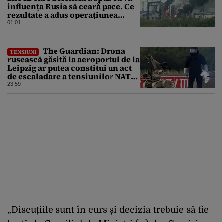
influența Rusia să ceară pace. Ce
rezultate a adus operațiunea
Kievului
01:01
The Guardian: Drona
TENSIUNI
rusească găsită la aeroportul de la
Leipzig ar putea constitui un act
de escaladare a tensiunilor NATO-
Rusia
23:59
„Discuțiile sunt în curs și decizia trebuie să fie