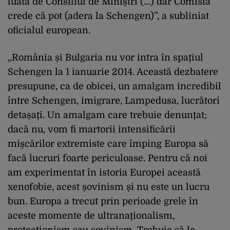
luată de Consiliul de Miniștri (…) dar Comisia
crede că pot (adera la Schengen)”, a subliniat
oficialul european.
„România și Bulgaria nu vor intra în spațiul
Schengen la 1 ianuarie 2014. Această dezbatere
presupune, ca de obicei, un amalgam incredibil
între Schengen, imigrare, Lampedusa, lucrători
detașați. Un amalgam care trebuie denunțat;
dacă nu, vom fi martorii intensificării
mișcărilor extremiste care împing Europa să
facă lucruri foarte periculoase. Pentru că noi
am experimentat în istoria Europei această
xenofobie, acest șovinism și nu este un lucru
bun. Europa a trecut prin perioade grele în
aceste momente de ultranaționalism,
protecționism sau șovinism. Trebuie să le