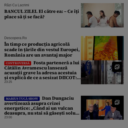
Râzi Cu Lacrimi
BANCUL ZILEI. El către ea: – Ce îți
place să ți se facă?
Descopera.ro
În timp ce producția agricolă
scade în țările din vestul Europei,
România are un avantaj major
Fosta parteneră a lui
CONTROVERSĂ
Cătălin Avramescu lansează
acuzații grave la adresa acestuia
și explică de ce a sesizat DIICOT:
„Făcea baie complet dezbrăcat cu
23:25
copiii”. Fostul consilier
prezidențial respinge acuzațiile
Dan Dungaciu
MARIUS TUCĂ SHOW
avertizează asupra crizei
energetice: „Când ai un vulcan
deasupra, nu stai să găsești soluții
cu leucoplast”
23:00