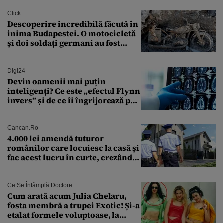
Click
Descoperire incredibilă făcută în
inima Budapestei. O motocicletă
și doi soldați germani au fost
găsiți în Dunăre
Digi24
Devin oamenii mai puțin
inteligenți? Ce este „efectul Flynn
invers” și de ce îi îngrijorează pe
cercetători
Cancan.ro
4.000 lei amendă tuturor
românilor care locuiesc la casă și
fac acest lucru în curte, crezând
că nu îi vede nimeni
Ce Se Întâmplă Doctore
Cum arată acum Julia Chelaru,
fosta membră a trupei Exotic! Și-a
etalat formele voluptoase, la