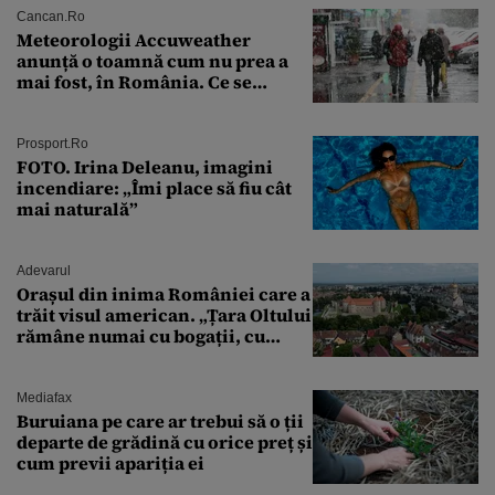
Cancan.ro
Meteorologii Accuweather
anunță o toamnă cum nu prea a
mai fost, în România. Ce se
întâmplă în septembrie,
octombrie și noiembrie 2026, în
București. Pe ce dată ninge
Prosport.ro
FOTO. Irina Deleanu, imagini
incendiare: „Îmi place să fiu cât
mai naturală”
Adevarul
Orașul din inima României care a
trăit visul american. „Țara Oltului
rămâne numai cu bogații, cu
babele, cu moșnegii și cu
sărăntocii”
Mediafax
Buruiana pe care ar trebui să o ții
departe de grădină cu orice preț și
cum previi apariția ei