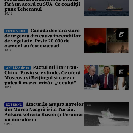
fără un acord cu SUA. Ce condiții
pune Teheranul
10:41
Canada declară stare
FOTO-VIDEO
de urgență din cauza incendiilor
de vegetație. Peste 20.000 de
oameni au fost evacuați
10:09
Pactul militar Iran-
ANALIZA de 10
China-Rusia se extinde. Ce oferă
Moscova și Beijingul și care ar
putea fi marea miză a „jocului”
10:00
Atacurile asupra navelor
EXTERNE
din Marea Neagră irită Turcia.
Ankara solicită Rusiei și Ucrainei
un moratoriu
08:12