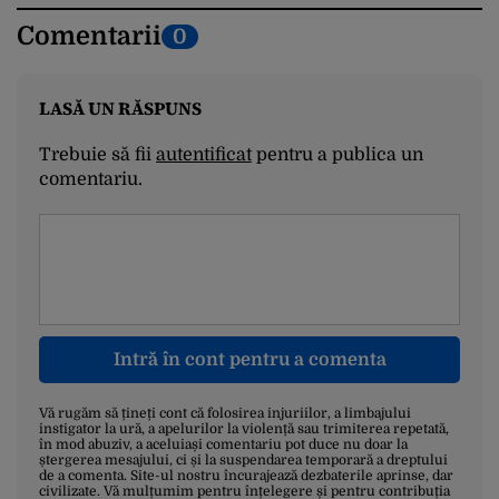
Comentarii
0
LASĂ UN RĂSPUNS
Trebuie să fii
autentificat
pentru a publica un
comentariu.
Intră în cont pentru a comenta
Vă rugăm să țineți cont că folosirea injuriilor, a limbajului
instigator la ură, a apelurilor la violență sau trimiterea repetată,
în mod abuziv, a aceluiași comentariu pot duce nu doar la
ștergerea mesajului, ci și la suspendarea temporară a dreptului
de a comenta. Site-ul nostru încurajează dezbaterile aprinse, dar
civilizate. Vă mulțumim pentru înțelegere și pentru contribuția