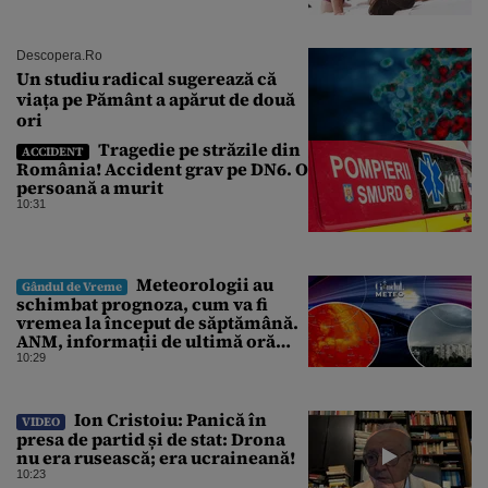
Descopera.ro
Un studiu radical sugerează că
viața pe Pământ a apărut de două
ori
Tragedie pe străzile din
ACCIDENT
România! Accident grav pe DN6. O
persoană a murit
10:31
Meteorologii au
Gândul de Vreme
schimbat prognoza, cum va fi
vremea la început de săptămână.
ANM, informații de ultimă oră
pentru Gândul
10:29
Ion Cristoiu: Panică în
VIDEO
presa de partid și de stat: Drona
nu era rusească; era ucraineană!
10:23