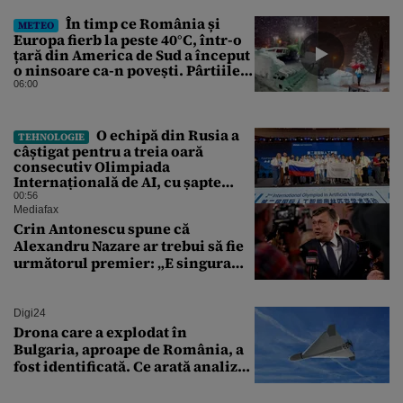
În timp ce România și
METEO
Europa fierb la peste 40°C, într-o
țară din America de Sud a început
o ninsoare ca-n povești. Pârtiile
s-au umplut de schiori
06:00
O echipă din Rusia a
TEHNOLOGIE
câștigat pentru a treia oară
consecutiv Olimpiada
Internațională de AI, cu șapte
medalii din aur și una de bronz
00:56
Mediafax
Crin Antonescu spune că
Alexandru Nazare ar trebui să fie
următorul premier: „E singura
soluție”
Digi24
Drona care a explodat în
Bulgaria, aproape de România, a
fost identificată. Ce arată analiza
preliminară a epavei