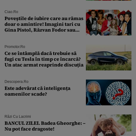
aproape 50 de ani
Ciao.ro
Poveştile de iubire care au rămas
doar o amintire! Imagini tari cu
Gina Pistol, Răzvan Fodor sau
Andra Măruţă şi foştii parteneri
Promotor.ro
Ce se întâmplă dacă trebuie să
fugi cu Tesla în timp ce încarcă?
Un atac armat reaprinde discuția
Descopera.ro
Este adevărat că inteligența
oamenilor scade?
Râzi Cu Lacrimi
BANCUL ZILEI. Badea Gheorghe: –
Nu pot face dragoste!