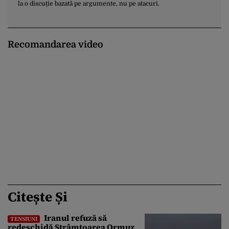
la o discuție bazată pe argumente, nu pe atacuri.
Recomandarea video
Citește Și
Iranul refuză să
TENSIUNI
redeschidă Strâmtoarea Ormuz