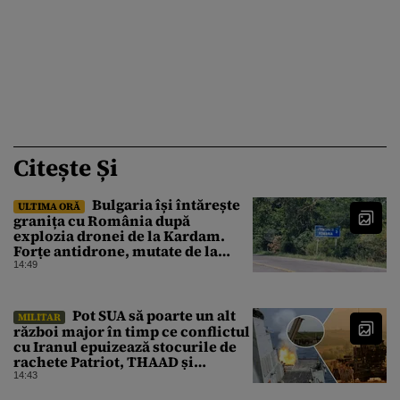
Citește Și
Bulgaria își întărește
ULTIMA ORĂ
granița cu România după
explozia dronei de la Kardam.
Forțe antidrone, mutate de la
frontiera cu Turcia
14:49
Pot SUA să poarte un alt
MILITAR
război major în timp ce conflictul
cu Iranul epuizează stocurile de
rachete Patriot, THAAD și
Tomahawk?
14:43