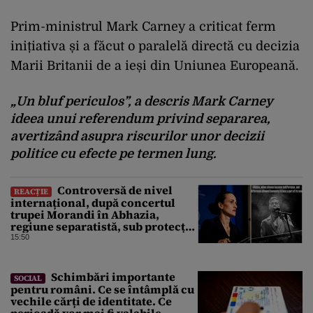
Prim-ministrul Mark Carney a criticat ferm
inițiativa și a făcut o paralelă directă cu decizia
Marii Britanii de a ieși din Uniunea Europeană.
„Un bluf periculos”, a descris Mark Carney
ideea unui referendum privind separarea,
avertizând asupra riscurilor unor decizii
politice cu efecte pe termen lung.
Controversă de nivel
REACȚIE
internațional, după concertul
trupei Morandi în Abhazia,
regiune separatistă, sub protecția
Rusiei
15:50
Schimbări importante
SOCIAL
pentru români. Ce se întâmplă cu
vechile cărți de identitate. Ce
perioadă vor mai fi valabile