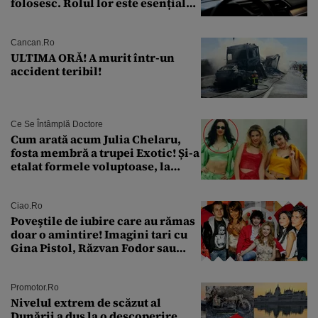
folosesc. Rolul lor este esențial
pentru siguranța mașinii
Cancan.ro
ULTIMA ORĂ! A murit într-un
accident teribil!
Ce Se Întâmplă Doctore
Cum arată acum Julia Chelaru,
fosta membră a trupei Exotic! Și-a
etalat formele voluptoase, la
aproape 50 de ani
Ciao.ro
Poveştile de iubire care au rămas
doar o amintire! Imagini tari cu
Gina Pistol, Răzvan Fodor sau
Andra Măruţă şi foştii parteneri
Promotor.ro
Nivelul extrem de scăzut al
Dunării a dus la o descoperire