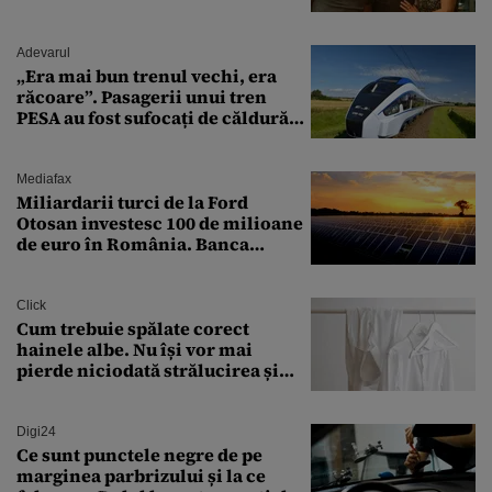
Adevarul
„Era mai bun trenul vechi, era
răcoare”. Pasagerii unui tren
PESA au fost sufocați de căldură
pe ruta București-Constanța
Mediafax
Miliardarii turci de la Ford
Otosan investesc 100 de milioane
de euro în România. Banca
Transilvania le acordă o
finanțare uriașă
Click
Cum trebuie spălate corect
hainele albe. Nu își vor mai
pierde niciodată strălucirea și
culoarea intensă
Digi24
Ce sunt punctele negre de pe
marginea parbrizului și la ce