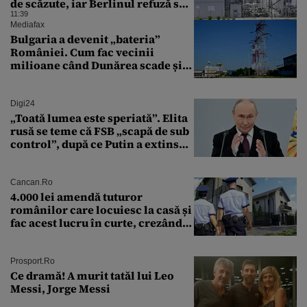
de scăzute, iar Berlinul refuză să
intervină
11:39
Mediafax
Bulgaria a devenit „bateria”
României. Cum fac vecinii
milioane când Dunărea scade și
Cernavodă produce puțin
Digi24
„Toată lumea este speriată”. Elita
rusă se teme că FSB „scapă de sub
control”, după ce Putin a extins
puterea serviciului
Cancan.ro
4.000 lei amendă tuturor
românilor care locuiesc la casă și
fac acest lucru în curte, crezând
că nu îi vede nimeni
Prosport.ro
Ce dramă! A murit tatăl lui Leo
Messi, Jorge Messi