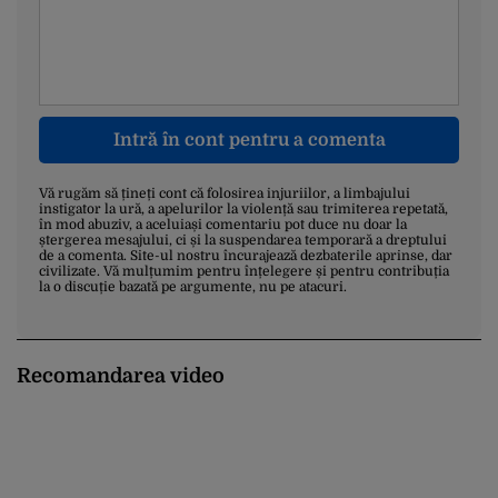
Intră în cont pentru a comenta
Vă rugăm să țineți cont că folosirea injuriilor, a limbajului
instigator la ură, a apelurilor la violență sau trimiterea repetată,
în mod abuziv, a aceluiași comentariu pot duce nu doar la
ștergerea mesajului, ci și la suspendarea temporară a dreptului
de a comenta. Site-ul nostru încurajează dezbaterile aprinse, dar
civilizate. Vă mulțumim pentru înțelegere și pentru contribuția
la o discuție bazată pe argumente, nu pe atacuri.
Recomandarea video