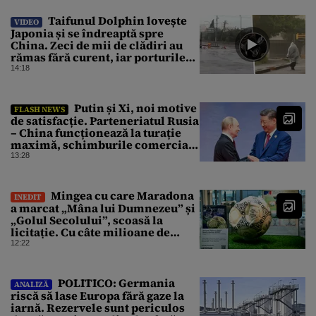
Taifunul Dolphin lovește
VIDEO
Japonia și se îndreaptă spre
China. Zeci de mii de clădiri au
rămas fără curent, iar porturile
au fost închise
14:18
Putin și Xi, noi motive
FLASH NEWS
de satisfacție. Parteneriatul Rusia
– China funcționează la turație
maximă, schimburile comerciale
ating niveluri record
13:28
Mingea cu care Maradona
INEDIT
a marcat „Mâna lui Dumnezeu” și
„Golul Secolului”, scoasă la
licitație. Cu câte milioane de
dolari ar putea fi vândută
12:22
POLITICO: Germania
ANALIZĂ
riscă să lase Europa fără gaze la
iarnă. Rezervele sunt periculos