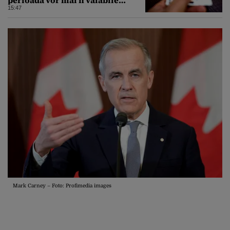
buletinele clasice
15:47
Mark Carney – Foto: Profimedia images