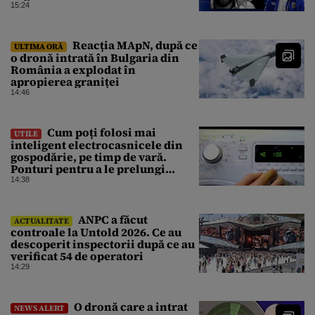
15:24
Reacția MApN, după ce
ULTIMA ORĂ
o dronă intrată în Bulgaria din
România a explodat în
apropierea graniței
14:46
Cum poți folosi mai
UTILE
inteligent electrocasnicele din
gospodărie, pe timp de vară.
Ponturi pentru a le prelungi
durata de viață
14:38
ANPC a făcut
ACTUALITATE
controale la Untold 2026. Ce au
descoperit inspectorii după ce au
verificat 54 de operatori
14:29
O dronă care a intrat
NEWS ALERT