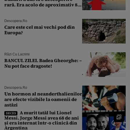
rară. Era acolo de aproximativ 80
de ani
Descopera.ro
Care este cel mai vechi pod din
Europa?
Râzi Cu Lacrimi
BANCUL ZILEI. Badea Gheorghe: –
Nu pot face dragoste!
Descopera.ro
Un hormon al neanderthalienilor
are efecte vizibile la oamenii de
astăzi
A murit tatăl lui Lionel
DECES
Messi. Jorge Messi avea 68 de ani
și era internat într-o clinică din
Argentina