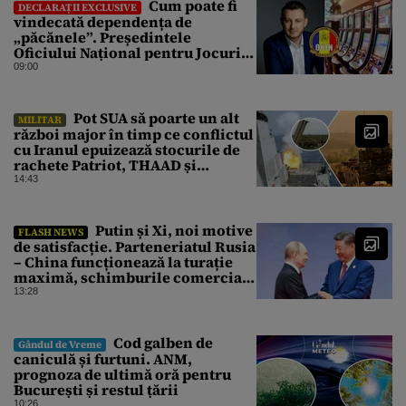
Cum poate fi
DECLARAȚII EXCLUSIVE
vindecată dependența de
„păcănele”. Președintele
Oficiului Național pentru Jocuri
de Noroc propune o ordonanță de
09:00
urgență istorică și explică
procedura de autoexcludere
unică
Pot SUA să poarte un alt
MILITAR
război major în timp ce conflictul
cu Iranul epuizează stocurile de
rachete Patriot, THAAD și
Tomahawk?
14:43
Putin și Xi, noi motive
FLASH NEWS
de satisfacție. Parteneriatul Rusia
– China funcționează la turație
maximă, schimburile comerciale
ating niveluri record
13:28
Cod galben de
Gândul de Vreme
caniculă și furtuni. ANM,
prognoza de ultimă oră pentru
București și restul țării
10:26