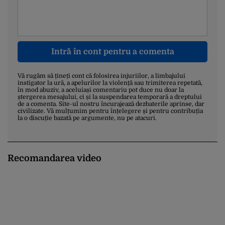
Intră în cont pentru a comenta
Vă rugăm să țineți cont că folosirea injuriilor, a limbajului
instigator la ură, a apelurilor la violență sau trimiterea repetată,
în mod abuziv, a aceluiași comentariu pot duce nu doar la
ștergerea mesajului, ci și la suspendarea temporară a dreptului
de a comenta. Site-ul nostru încurajează dezbaterile aprinse, dar
civilizate. Vă mulțumim pentru înțelegere și pentru contribuția
la o discuție bazată pe argumente, nu pe atacuri.
Recomandarea video