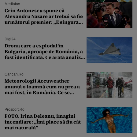
Mediafax
Crin Antonescu spune că
Alexandru Nazare ar trebui să fie
următorul premier: „E singura
soluție”
Digi24
Drona care a explodat în
Bulgaria, aproape de România, a
fost identificată. Ce arată analiza
preliminară a epavei
Cancan.ro
Meteorologii Accuweather
anunță o toamnă cum nu prea a
mai fost, în România. Ce se
întâmplă în septembrie,
octombrie și noiembrie 2026, în
București. Pe ce dată ninge
Prosport.ro
FOTO. Irina Deleanu, imagini
incendiare: „Îmi place să fiu cât
mai naturală”