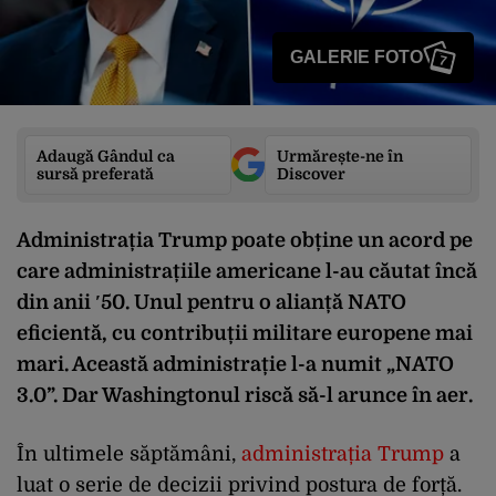
GALERIE FOTO
7
Adaugă Gândul ca
Urmărește-ne în
sursă preferată
Discover
Administrația Trump poate obține un acord pe
care administrațiile americane l-au căutat încă
din anii ′50. Unul pentru o alianță NATO
eficientă, cu contribuții militare europene mai
mari. Această administrație l-a numit „NATO
3.0”. Dar Washingtonul riscă să-l arunce în aer.
În ultimele săptămâni,
administrația Trump
a
luat o serie de decizii privind postura de forță.