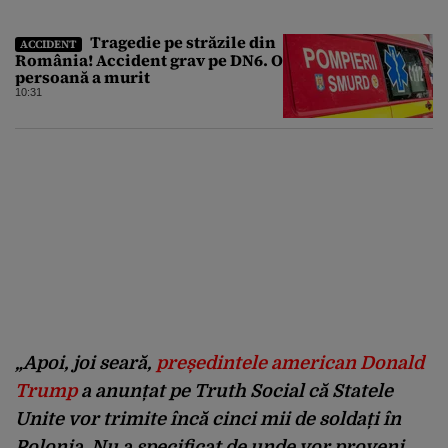
Tragedie pe străzile din
ACCIDENT
România! Accident grav pe DN6. O
persoană a murit
10:31
„Apoi, joi seară,
președintele american Donald
Trump
a anunțat pe Truth Social că Statele
Unite vor trimite încă cinci mii de soldați în
Polonia. Nu a specificat de unde vor proveni