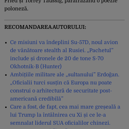
Fried și Torrey Taussig, parafrazând o poezie
poloneză.
RECOMANDAREA AUTORULUI:
Ce misiuni va îndeplini Su-57D, noul avion
de vânătoare stealth al Rusiei. „Pachetul”
include și dronele de 20 de tone S-70
Okhotnik-B (Hunter)
Ambițiile militare ale „sultanului” Erdoğan.
„Oficialii turci susțin că Europa nu poate
construi o arhitectură de securitate post-
americană credibilă”
Care a fost, de fapt, cea mai mare greșeală a
lui Trump la întâlnirea cu Xi și ce le-a
semnalat liderul SUA oficialilor chinezi.