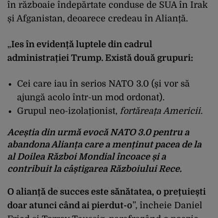
în războaie îndepărtate conduse de SUA în Irak
și Afganistan, deoarece credeau în Alianță.
„
Ies în evidență luptele din cadrul
administrației Trump. Există două grupuri:
Cei care iau în serios NATO 3.0 (și vor să
ajungă acolo într-un mod ordonat).
Grupul neo-izolaționist,
fortăreața Americii.
Aceștia din urmă evocă NATO 3.0 pentru a
abandona Alianța care a menținut pacea de la
al Doilea Război Mondial încoace și a
contribuit la câștigarea Războiului Rece.
O alianță de succes este sănătatea, o prețuiești
doar atunci când ai pierdut-o
”, încheie Daniel