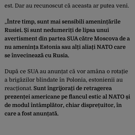
est. Dar au recunoscut că aceasta ar putea veni.
„
Între timp, sunt mai sensibili amenințările
Rusiei. Și sunt nedumeriți de lipsa unui
avertisment din partea SUA către Moscova de a
nu amenința Estonia sau alți aliați NATO care
se învecinează cu Rusia.
După ce SUA au anunțat că vor amâna o rotație
a brigăzilor blindate în Polonia, estonienii au
reacționat.
Sunt îngrijorați de retragerea
prezenței americane pe flancul estic al NATO și
de modul întâmplător, chiar disprețuitor, în
care a fost anunțată.