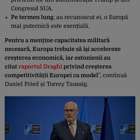
Congresul SUA.
Pe termen lung
, au recunoscut ei, o Europă
mai puternică este esențială.
Pentru a menține capacitatea militară
necesară, Europa trebuie să își accelereze
creșterea economică, iar estonienii au
citat
raportul Draghi
privind creșterea
competitivității Europei ca model
”, continuă
Daniel Fried și Torrey Taussig.