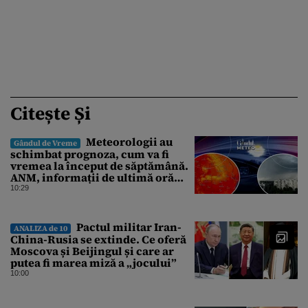
Citește Și
Meteorologii au
Gândul de Vreme
schimbat prognoza, cum va fi
vremea la început de săptămână.
ANM, informații de ultimă oră
pentru Gândul
10:29
Pactul militar Iran-
ANALIZA de 10
China-Rusia se extinde. Ce oferă
Moscova și Beijingul și care ar
putea fi marea miză a „jocului”
10:00