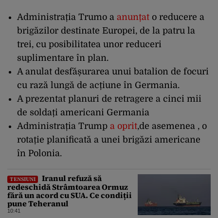
Administrația Trumo a
anunțat
o reducere a
brigăzilor destinate Europei, de la patru la
trei, cu posibilitatea unor reduceri
suplimentare în plan.
A anulat desfășurarea unui batalion de focuri
cu rază lungă de acțiune în Germania.
A prezentat planuri de retragere a cinci mii
de soldați americani Germania
Administrația Trump
a oprit
,de asemenea , o
rotație planificată a unei brigăzi americane
în Polonia.
Iranul refuză să
TENSIUNI
redeschidă Strâmtoarea Ormuz
fără un acord cu SUA. Ce condiții
pune Teheranul
10:41