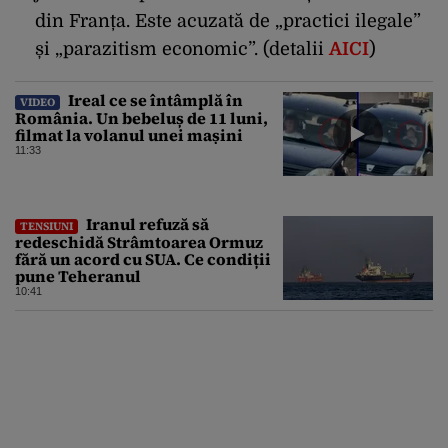
din Franța. Este acuzată de „practici ilegale”
și „parazitism economic”. (detalii
AICI
)
Ireal ce se întâmplă în
VIDEO
România. Un bebeluș de 11 luni,
filmat la volanul unei mașini
11:33
Iranul refuză să
TENSIUNI
redeschidă Strâmtoarea Ormuz
fără un acord cu SUA. Ce condiții
pune Teheranul
10:41