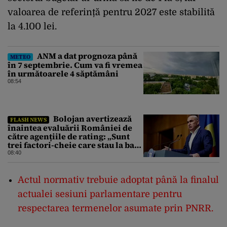
valoarea de referință pentru 2027 este stabilită
la 4.100 lei.
ANM a dat prognoza până
METEO
în 7 septembrie. Cum va fi vremea
în următoarele 4 săptămâni
08:54
Bolojan avertizează
FLASH NEWS
înaintea evaluării României de
către agențiile de rating: „Sunt
trei factori-cheie care stau la baza
acestor evaluări”
08:40
Actul normativ trebuie adoptat până la finalul
actualei sesiuni parlamentare pentru
respectarea termenelor asumate prin PNRR.