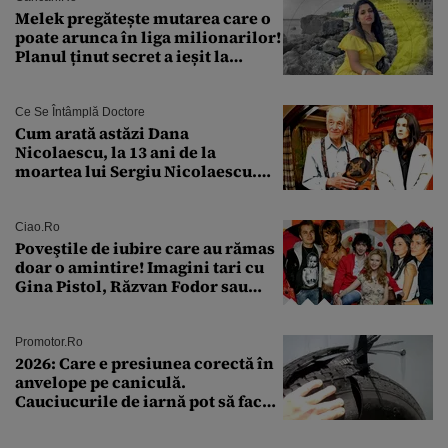
Melek pregătește mutarea care o
poate arunca în liga milionarilor!
Planul ținut secret a ieșit la
lumină
Ce Se Întâmplă Doctore
Cum arată astăzi Dana
Nicolaescu, la 13 ani de la
moartea lui Sergiu Nicolaescu.
Transformarea care i-a surprins
pe toți
Ciao.ro
Poveştile de iubire care au rămas
doar o amintire! Imagini tari cu
Gina Pistol, Răzvan Fodor sau
Andra Măruţă şi foştii parteneri
Promotor.ro
2026: Care e presiunea corectă în
anvelope pe caniculă.
Cauciucurile de iarnă pot să facă
explozie la peste 40°C?