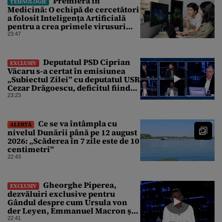
Premieră în
TEHNOLOGIE
Medicină: O echipă de cercetători
a folosit Inteligența Artificială
pentru a crea primele virusuri
sintetice la tratarea de E.coli
23:47
Deputatul PSD Ciprian
EXCLUSIV
Văcaru s-a certat în emisiunea
„Subiectul Zilei” cu deputatul USR
Cezar Drăgoescu, deficitul fiind
motivul scandalului
23:23
Ce se va întâmpla cu
ALERTĂ
nivelul Dunării până pe 12 august
2026: „Scăderea în 7 zile este de 10
centimetri”
22:43
Gheorghe Piperea,
EXCLUSIV
dezvăluiri exclusive pentru
Gândul despre cum Ursula von
der Leyen, Emmanuel Macron și
Zelenski plănuiesc pe Signal să îl
22:41