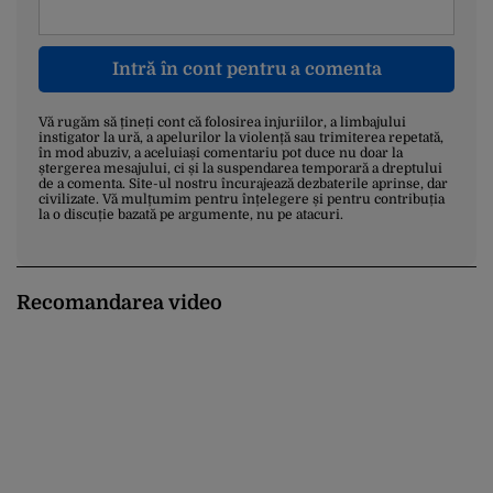
Intră în cont pentru a comenta
Vă rugăm să țineți cont că folosirea injuriilor, a limbajului
instigator la ură, a apelurilor la violență sau trimiterea repetată,
în mod abuziv, a aceluiași comentariu pot duce nu doar la
ștergerea mesajului, ci și la suspendarea temporară a dreptului
de a comenta. Site-ul nostru încurajează dezbaterile aprinse, dar
civilizate. Vă mulțumim pentru înțelegere și pentru contribuția
la o discuție bazată pe argumente, nu pe atacuri.
Recomandarea video