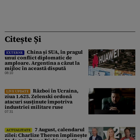
Citește Și
China și SUA, în pragul
EXTERNE
unui conflict diplomatic de
amploare. Argentina a căzut la
mijloc în această dispută
08:10
Război în Ucraina,
LIVE UPDATE
ziua 1.625. Zelenski ordonă
atacuri susținute împotriva
industriei militare ruse
07:31
7 August, calendarul
ACTUALITATE
zilei: Charlize Theron împlinește