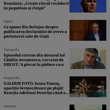
România: „Crește riscul recăderii
în populism și risipă”
Digi24
Ce spune Ilie Bolojan despre
publicarea declarației de avere a
partenerei sale de viață
Cancan.ro
Episodul extrem din dosarul lui
Cătălin Avramescu, cercetat de
DIICOT: 'A plecat în pădure cu o
Prosport.ro
GALERIE FOTO. Ioana Tamaş,
apariție fermecătoare pe plajă!
Reacția Adelinei Pestrițu când a
văzut-o
Adevarul