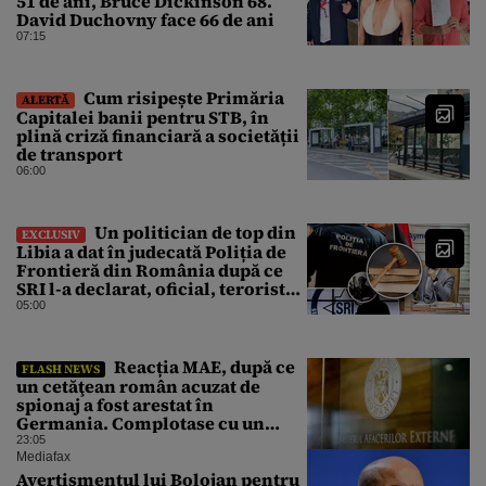
51 de ani, Bruce Dickinson 68.
David Duchovny face 66 de ani
07:15
Cum risipește Primăria
ALERTĂ
Capitalei banii pentru STB, în
plină criză financiară a societății
de transport
06:00
Un politician de top din
EXCLUSIV
Libia a dat în judecată Poliția de
Frontieră din România după ce
SRI l-a declarat, oficial, terorist
ISIS
05:00
Reacția MAE, după ce
FLASH NEWS
un cetăţean român acuzat de
spionaj a fost arestat în
Germania. Complotase cu un
ucrainean ca să asasineze un
23:05
producător de drone
Mediafax
Avertismentul lui Bolojan pentru