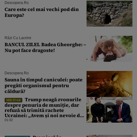
Descopera.ro
Care este cel mai vechi pod din
Europa?
Râzi Cu Lacrimi
BANCUL ZILEI. Badea Gheorghe: –
Nu pot face dragoste!
Descopera.ro
Sauna în timpul caniculei: poate
pregăti organismul pentru
căldură?
Trump neagă zvonurile
MILITAR
despre penuria de muniție, dar
refuză să trimită rachete
Ucrainei: „Avem și noi nevoie de
rachete”
01:02