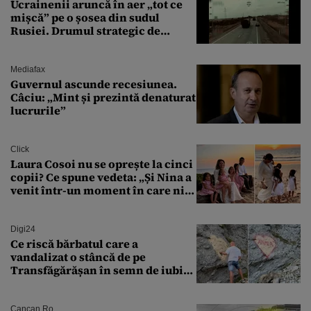
Ucrainenii aruncă în aer „tot ce
mișcă” pe o șosea din sudul
Rusiei. Drumul strategic de
aprovizionare către Crimeea este
controlat complet
Mediafax
Guvernul ascunde recesiunea.
Câciu: „Mint și prezintă denaturat
lucrurile”
Click
Laura Cosoi nu se oprește la cinci
copii? Ce spune vedeta: „Și Nina a
venit într-un moment în care nici
măcar nu mai discutam”
Digi24
Ce riscă bărbatul care a
vandalizat o stâncă de pe
Transfăgărășan în semn de iubire
față de „Anna”
Cancan.ro