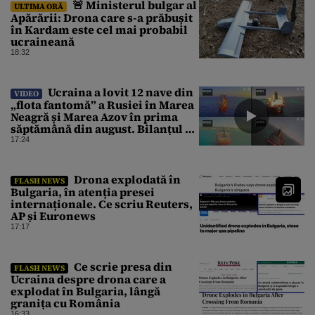
🚨 Ministerul bulgar al
ULTIMA ORĂ
Apărării: Drona care s-a prăbușit
în Kardam este cel mai probabil
ucraineană
18:32
Ucraina a lovit 12 nave din
VIDEO
„flota fantomă” a Rusiei în Marea
Neagră și Marea Azov în prima
săptămână din august. Bilanțul a
ajuns la 218
17:24
Drona explodată în
FLASH NEWS
Bulgaria, în atenția presei
internaționale. Ce scriu Reuters,
AP și Euronews
17:17
Ce scrie presa din
FLASH NEWS
Ucraina despre drona care a
explodat în Bulgaria, lângă
granița cu România
16:33