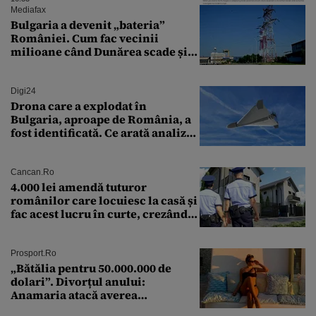
Mediafax
Bulgaria a devenit „bateria”
României. Cum fac vecinii
milioane când Dunărea scade și
Cernavodă produce puțin
Digi24
Drona care a explodat în
Bulgaria, aproape de România, a
fost identificată. Ce arată analiza
preliminară a epavei
Cancan.ro
4.000 lei amendă tuturor
românilor care locuiesc la casă și
fac acest lucru în curte, crezând
că nu îi vede nimeni
Prosport.ro
„Bătălia pentru 50.000.000 de
dolari”. Divorțul anului:
Anamaria atacă averea
milionarului