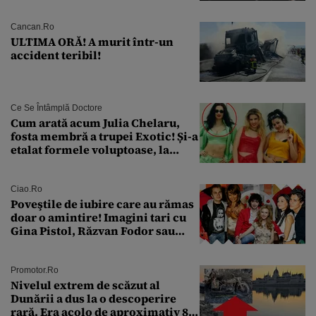
pentru siguranța mașinii
Cancan.ro
ULTIMA ORĂ! A murit într-un
accident teribil!
Ce Se Întâmplă Doctore
Cum arată acum Julia Chelaru,
fosta membră a trupei Exotic! Și-a
etalat formele voluptoase, la
aproape 50 de ani
Ciao.ro
Poveştile de iubire care au rămas
doar o amintire! Imagini tari cu
Gina Pistol, Răzvan Fodor sau
Andra Măruţă şi foştii parteneri
Promotor.ro
Nivelul extrem de scăzut al
Dunării a dus la o descoperire
rară. Era acolo de aproximativ 80