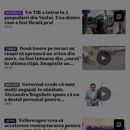
Un TIR a intrat în 2
INCIDENT
gospodării din Vaslui. Una dintre
case a fost făcută praf
20:41
Două tinere pe tocuri au
VIDEO
reușit să oprească un avion din
mers. Au fost întoarse din „cursă”
în ultima clipă. Imaginile au
devenit virale
20:16
Guvernul crede că sunt
BILANȚ
mulţi angajaţi în sănătate.
Alexandru Rogobete spune că nu
e destul personal pentru
combaterea infecţiilor
19:57
nosocomiale
Volkswagen vrea să
AUTO
accelereze restructurarea pentru