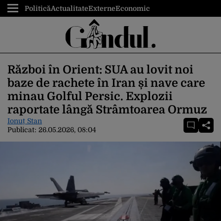
Politică
Actualitate
Externe
Economic
Război în Orient: SUA au lovit noi
baze de rachete în Iran și nave care
minau Golful Persic. Explozii
raportate lângă Strâmtoarea Ormuz
Ionuț Stan
Publicat:
26.05.2026, 08:04