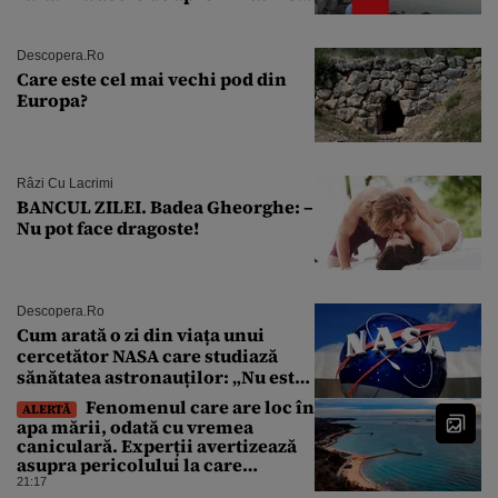
de ani
Descopera.ro
Care este cel mai vechi pod din
Europa?
Râzi Cu Lacrimi
BANCUL ZILEI. Badea Gheorghe: –
Nu pot face dragoste!
Descopera.ro
Cum arată o zi din viața unui
cercetător NASA care studiază
sănătatea astronauților: „Nu este
o știință complicată”
Fenomenul care are loc în
ALERTĂ
apa mării, odată cu vremea
caniculară. Experții avertizează
asupra pericolului la care
oamenii pot fi expuși
21:17