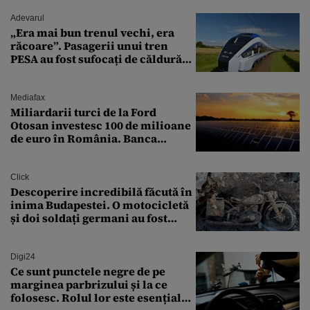
Adevarul
„Era mai bun trenul vechi, era
răcoare”. Pasagerii unui tren
PESA au fost sufocați de căldură
pe ruta București-Constanța
Mediafax
Miliardarii turci de la Ford
Otosan investesc 100 de milioane
de euro în România. Banca
Transilvania le acordă o
finanțare uriașă
Click
Descoperire incredibilă făcută în
inima Budapestei. O motocicletă
și doi soldați germani au fost
găsiți în Dunăre
Digi24
Ce sunt punctele negre de pe
marginea parbrizului și la ce
folosesc. Rolul lor este esențial