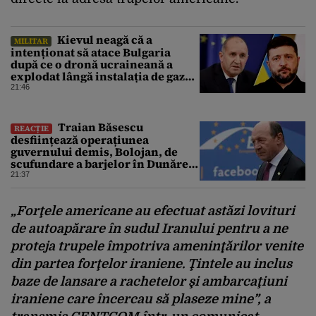
Kievul neagă că a
MILITAR
intenționat să atace Bulgaria
după ce o dronă ucraineană a
explodat lângă instalația de gaz
de la granița României
21:46
Traian Băsescu
REACȚIE
desființează operațiunea
guvernului demis, Bolojan, de
scufundare a barjelor în Dunăre:
„Este o improvizație”
21:37
„Forţele americane au efectuat astăzi lovituri
de autoapărare în sudul Iranului pentru a ne
proteja trupele împotriva ameninţărilor venite
din partea forţelor iraniene. Ţintele au inclus
baze de lansare a rachetelor şi ambarcaţiuni
iraniene care încercau să plaseze mine”, a