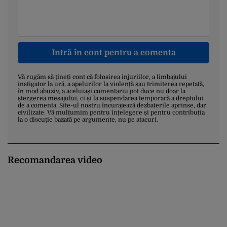
Intră în cont pentru a comenta
Vă rugăm să țineți cont că folosirea injuriilor, a limbajului
instigator la ură, a apelurilor la violență sau trimiterea repetată,
în mod abuziv, a aceluiași comentariu pot duce nu doar la
ștergerea mesajului, ci și la suspendarea temporară a dreptului
de a comenta. Site-ul nostru încurajează dezbaterile aprinse, dar
civilizate. Vă mulțumim pentru înțelegere și pentru contribuția
la o discuție bazată pe argumente, nu pe atacuri.
Recomandarea video