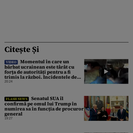
Citește Și
Momentul în care un
VIDEO
bărbat ucrainean este târât cu
forța de autorități pentru a fi
trimis la război. Incidentele de
acest fel sunt tot mai dese
20:24
Senatul SUA îl
FLASH NEWS
confirmă pe omul lui Trump în
numirea sa în funcția de procuror
general
19:27