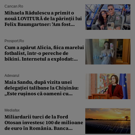
Cancan.ro
Mihaela Rădulescu a primit o
nouă LOVITURĂ de la părinții lui
Felix Baumgartner: 'Am fost
ȘTEARSĂ complet din
Prosport.ro
Cum a apărut Alicia, fiica marelui
fotbalist, într-o pereche de
bikini. Internetul a explodat:
„Zeiță superbă!”
Adevarul
Maia Sandu, după vizita unei
delegației talibane la Chișinău:
„Este rușinos că oameni cu
funcții înalte nu se
documentează”
Mediafax
Miliardarii turci de la Ford
Otosan investesc 100 de milioane
de euro în România. Banca
Transilvania le acordă o