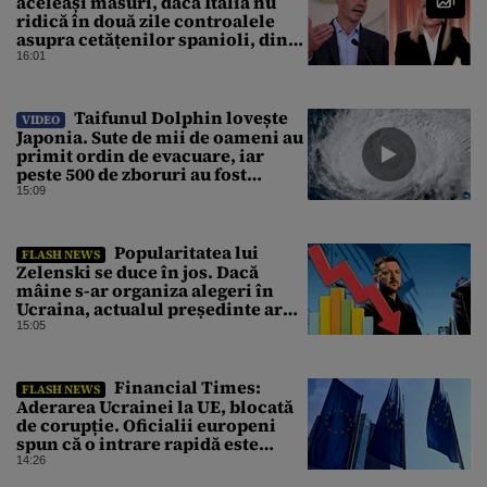
aceleași măsuri, dacă Italia nu
ridică în două zile controalele
asupra cetățenilor spanioli, din
cauza crizei migrației
16:01
Taifunul Dolphin lovește
VIDEO
Japonia. Sute de mii de oameni au
primit ordin de evacuare, iar
peste 500 de zboruri au fost
anulate
15:09
Popularitatea lui
FLASH NEWS
Zelenski se duce în jos. Dacă
mâine s-ar organiza alegeri în
Ucraina, actualul președinte ar
pierde categoric în turul al doilea
15:05
Financial Times:
FLASH NEWS
Aderarea Ucrainei la UE, blocată
de corupție. Oficialii europeni
spun că o intrare rapidă este
imposibilă
14:26