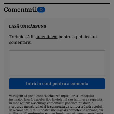
Comentarii
0
LASĂ UN RĂSPUNS
Trebuie să fii
autentificat
pentru a publica un
comentariu.
Intră în cont pentru a comenta
Vă rugăm să țineți cont că folosirea injuriilor, a limbajului
instigator la ură, a apelurilor la violență sau trimiterea repetată,
în mod abuziv, a aceluiași comentariu pot duce nu doar la
ștergerea mesajului, ci și la suspendarea temporară a dreptului
de a comenta. Site-ul nostru încurajează dezbaterile aprinse, dar
civilizate. Vă mulțumim pentru înțelegere și pentru contribuția