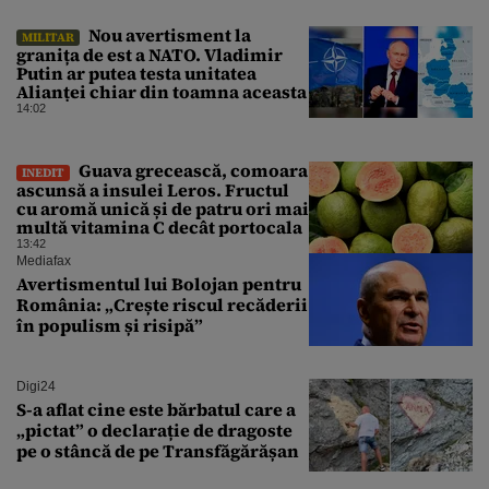
Nou avertisment la
MILITAR
granița de est a NATO. Vladimir
Putin ar putea testa unitatea
Alianței chiar din toamna aceasta
14:02
Guava grecească, comoara
INEDIT
ascunsă a insulei Leros. Fructul
cu aromă unică și de patru ori mai
multă vitamina C decât portocala
13:42
Mediafax
Avertismentul lui Bolojan pentru
România: „Crește riscul recăderii
în populism și risipă”
Digi24
S-a aflat cine este bărbatul care a
„pictat” o declarație de dragoste
pe o stâncă de pe Transfăgărășan