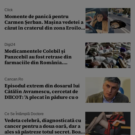
finanțare uriașă
Click
Momente de panică pentru
Carmen Șerban. Mașina vedetei a
căzut în craterul din zona Eroilor:
„M-am speriat foarte tare”
Digi24
Medicamentele Colebil și
Panzcebil au fost retrase din
farmaciile din România.
Explicația dată de Agenția
Națională a Medicamentului
Cancan.ro
Episodul extrem din dosarul lui
Cătălin Avramescu, cercetat de
DIICOT: 'A plecat în pădure cu o
Ce Se Întâmplă Doctore
Vedeta celebră, diagnosticată cu
cancer pentru a doua oară, dar a
ales să păstreze totul secret. Boala