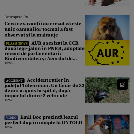
Descopera.ro
Ceva ce savanții au crezut că este
unic oamenilor tocmai a fost
observat și la maimuțe
AUR a sesizat la CCR
FLASH NEWS
două legi- jalon în PNRR, adoptate
recent de parlamentari:
Biodiversitatea şi Acordul de
împrumut cu BIRD
15:55
Accident rutier în
ACCIDENT
județul Teleorman. Un tânăr de 32
de ani a ajuns la spital, după
impactul dintre 2 vehicule
15:52
Emil Boc prezintă leacul
VIDEO
perfect după o noapte la UNTOLD
15:37