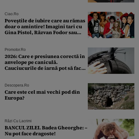
a fost descoperită la un control de
rutină
Ciao.ro
Poveştile de iubire care au rămas
doar o amintire! Imagini tari cu
Gina Pistol, Răzvan Fodor sau
Andra Măruţă şi foştii parteneri
Promotor.ro
2026: Care e presiunea corectă în
anvelope pe caniculă.
Cauciucurile de iarnă pot să facă
explozie la peste 40°C?
Descopera.ro
Care este cel mai vechi pod din
Europa?
Râzi Cu Lacrimi
BANCUL ZILEI. Badea Gheorghe: –
Nu pot face dragoste!