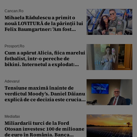
Cancan.ro
Mihaela Rădulescu a primit o
nouă LOVITURĂ de la părinții lui
Felix Baumgartner: 'Am fost
ȘTEARSĂ complet din
Prosport.ro
Cum a apărut Alicia, fiica marelui
fotbalist, într-o pereche de
bikini. Internetul a explodat:
„Zeiță superbă!”
Adevarul
Tensiune maximă înainte de
verdictul Moody’s. Daniel Dăianu
explică de ce decizia este crucială
pentru economia României
Mediafax
Miliardarii turci de la Ford
Otosan investesc 100 de milioane
de euro în România. Banca