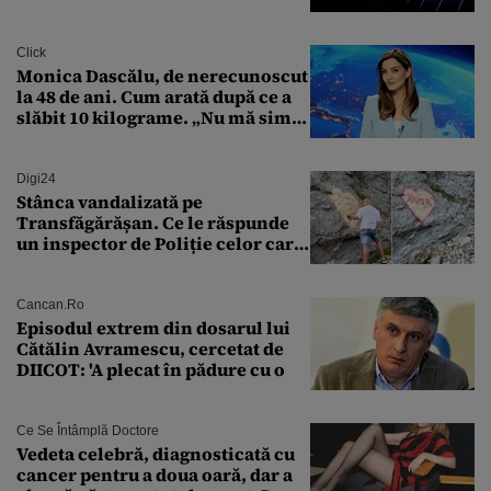
Transilvania le acordă o
finanțare uriașă
Click
Monica Dascălu, de nerecunoscut
la 48 de ani. Cum arată după ce a
slăbit 10 kilograme. „Nu mă simt
bine în această perioadă”
Digi24
Stânca vandalizată pe
Transfăgărășan. Ce le răspunde
un inspector de Poliție celor care
întreabă: „Dar ce a făcut?”
Cancan.ro
Episodul extrem din dosarul lui
Cătălin Avramescu, cercetat de
DIICOT: 'A plecat în pădure cu o
Ce Se Întâmplă Doctore
Vedeta celebră, diagnosticată cu
cancer pentru a doua oară, dar a