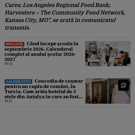
Cares; Los Angeles Regional Food Bank;
Harvesters – The Community Food Network,
Kansas City, MO”, se arată în comunicatul
transmis.
Când începe școala în
EDUCAȚIE
septembrie 2026. Calendarul
complet al anului școlar 2026-
2027
08:32
Concediu de coșmar
GALERIE FOTO
pentru un cuplu de români, în
Turcia. Cum arăta hotelul de 5
stele din Antalya în care au fost
cazați
08:21