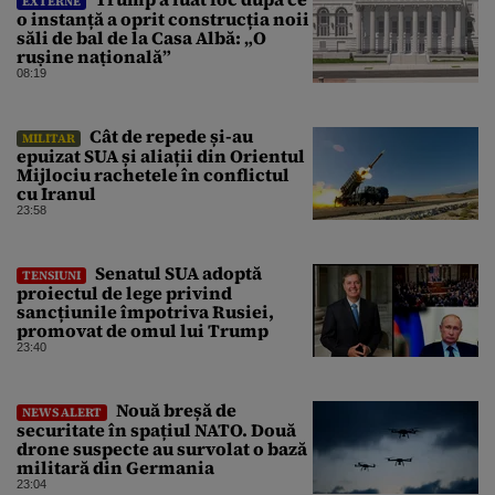
EXTERNE
o instanță a oprit construcția noii
săli de bal de la Casa Albă: „O
rușine națională”
08:19
Cât de repede și-au
MILITAR
epuizat SUA și aliații din Orientul
Mijlociu rachetele în conflictul
cu Iranul
23:58
Senatul SUA adoptă
TENSIUNI
proiectul de lege privind
sancțiunile împotriva Rusiei,
promovat de omul lui Trump
23:40
Nouă breșă de
NEWS ALERT
securitate în spațiul NATO. Două
drone suspecte au survolat o bază
militară din Germania
23:04