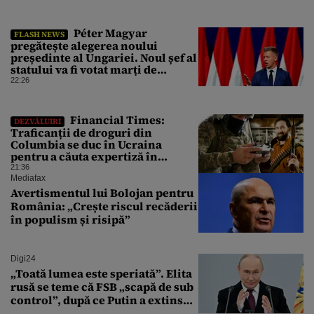
Péter Magyar
FLASH NEWS
pregătește alegerea noului
președinte al Ungariei. Noul șef al
statului va fi votat marți de
Parlament
22:26
Financial Times:
DEZVĂLUIRI
Traficanții de droguri din
Columbia se duc în Ucraina
pentru a căuta expertiză în
domeniul dronelor
21:36
Mediafax
Avertismentul lui Bolojan pentru
România: „Crește riscul recăderii
în populism și risipă”
Digi24
„Toată lumea este speriată”. Elita
rusă se teme că FSB „scapă de sub
control”, după ce Putin a extins
puterea serviciului