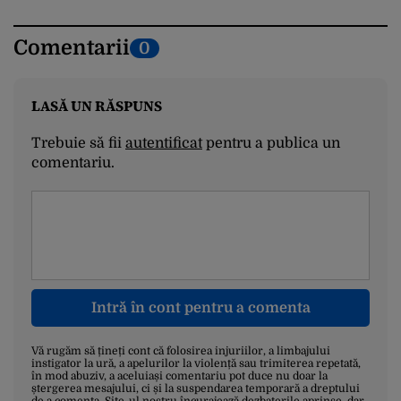
Comentarii
0
LASĂ UN RĂSPUNS
Trebuie să fii
autentificat
pentru a publica un
comentariu.
Intră în cont pentru a comenta
Vă rugăm să țineți cont că folosirea injuriilor, a limbajului
instigator la ură, a apelurilor la violență sau trimiterea repetată,
în mod abuziv, a aceluiași comentariu pot duce nu doar la
ștergerea mesajului, ci și la suspendarea temporară a dreptului