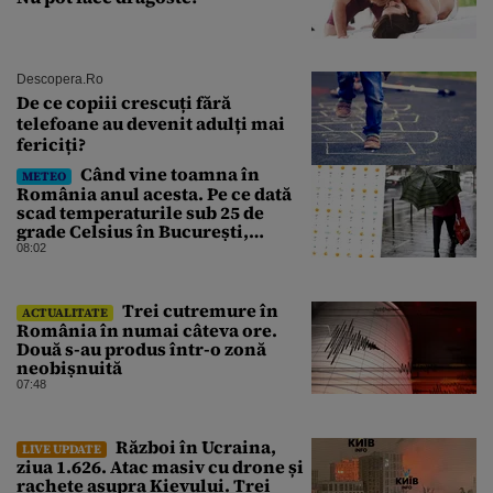
Descopera.ro
De ce copiii crescuți fără
telefoane au devenit adulți mai
fericiți?
Când vine toamna în
METEO
România anul acesta. Pe ce dată
scad temperaturile sub 25 de
grade Celsius în București,
potrivit meteorologilor
08:02
Accuweather
Trei cutremure în
ACTUALITATE
România în numai câteva ore.
Două s-au produs într-o zonă
neobișnuită
07:48
Război în Ucraina,
LIVE UPDATE
ziua 1.626. Atac masiv cu drone și
rachete asupra Kievului. Trei