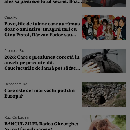
ales să păstreze totul secret. Boala
a fost descoperită la un control de
rutină
Ciao.ro
Poveştile de iubire care au rămas
doar o amintire! Imagini tari cu
Gina Pistol, Răzvan Fodor sau
Andra Măruţă şi foştii parteneri
Promotor.ro
2026: Care e presiunea corectă în
anvelope pe caniculă.
Cauciucurile de iarnă pot să facă
explozie la peste 40°C?
Descopera.ro
Care este cel mai vechi pod din
Europa?
Râzi Cu Lacrimi
BANCUL ZILEI. Badea Gheorghe: –
Nu pot face dragoste!