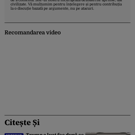
de a comenta. Site-ul nostru încurajează dezbaterile aprinse, dar
civilizate. Vă mulțumim pentru înțelegere și pentru contribuția
la o discuție bazată pe argumente, nu pe atacuri.
Recomandarea video
Citește Și
Trump a luat foc după ce