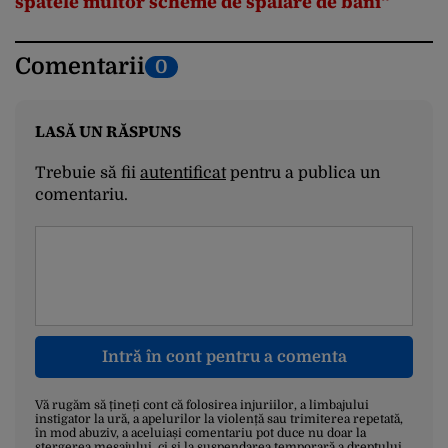
spatele multor scheme de spălare de bani“
Comentarii
0
LASĂ UN RĂSPUNS
Trebuie să fii
autentificat
pentru a publica un
comentariu.
Intră în cont pentru a comenta
Vă rugăm să țineți cont că folosirea injuriilor, a limbajului
instigator la ură, a apelurilor la violență sau trimiterea repetată,
în mod abuziv, a aceluiași comentariu pot duce nu doar la
ștergerea mesajului, ci și la suspendarea temporară a dreptului