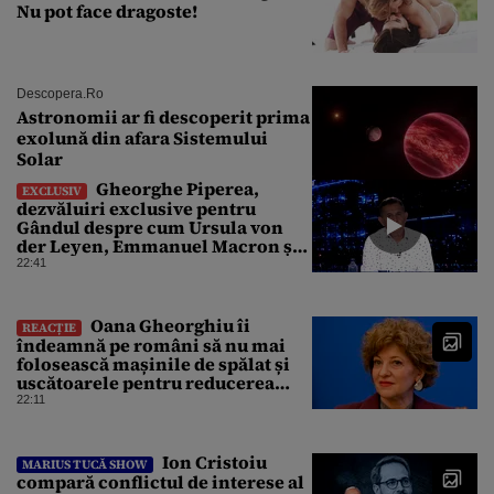
Nu pot face dragoste!
Descopera.ro
Astronomii ar fi descoperit prima
exolună din afara Sistemului
Solar
Gheorghe Piperea,
EXCLUSIV
dezvăluiri exclusive pentru
Gândul despre cum Ursula von
der Leyen, Emmanuel Macron și
Zelenski plănuiesc pe Signal să îl
22:41
pună „la respect” pe Trump
Oana Gheorghiu îi
REACȚIE
îndeamnă pe români să nu mai
folosească mașinile de spălat și
uscătoarele pentru reducerea
consumului de energie
22:11
Ion Cristoiu
MARIUS TUCĂ SHOW
compară conflictul de interese al