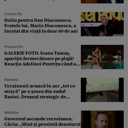
Cancan.ro
Doliu pentru Dan Diaconescu.
Fratele lui, Mario Diaconescu, a
încetat din viață la doar 60 de ani
Prosport.ro
GALERIE FOTO. Ioana Tamaş,
apariție fermecătoare pe plajă!
Reacția Adelinei Pestrițu când a
văzut-o
Adevarul
Ucrainenii aruncă în aer „tot ce
mișcă” pe o șosea din sudul
Rusiei. Drumul strategic de
aprovizionare către Crimeea este
controlat complet
Mediafax
Guvernul ascunde recesiunea.
Câciu: „Mint și prezintă denaturat