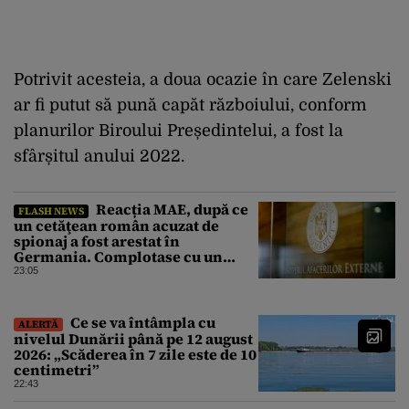
Potrivit acesteia, a doua ocazie în care Zelenski
ar fi putut să pună capăt războiului, conform
planurilor Biroului Președintelui, a fost la
sfârșitul anului 2022.
Reacția MAE, după ce
FLASH NEWS
un cetăţean român acuzat de
spionaj a fost arestat în
Germania. Complotase cu un
ucrainean ca să asasineze un
23:05
producător de drone
Ce se va întâmpla cu
ALERTĂ
nivelul Dunării până pe 12 august
2026: „Scăderea în 7 zile este de 10
centimetri”
22:43