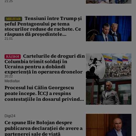
cu propriile corpuri
21:25
Tensiuni între Trump și
MILITAR
șeful Pentagonului pe tema
stocurilor reduse de rachete. Ce
răspuns dă președintele
american
21:01
Cartelurile de droguri din
RĂZBOI
Columbia trimit soldați în
Ucraina pentru a dobândi
experiență în operarea dronelor
20:22
Mediafax
Procesul lui Călin Georgescu
poate începe. ÎCCJ a respins
contestațiile în dosarul privind
lovitura de stat
Digi24
Ce spune Ilie Bolojan despre
publicarea declarației de avere a
partenerei sale de viață