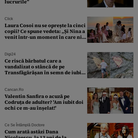
lucrurile”
Click
Laura Cosoi nu se oprește la cinci
copii? Ce spune vedeta: „Și Nina a
venit într-un moment în care nici
măcar nu mai discutam”
Digi24
Ce riscă bărbatul care a
vandalizat o stâncă de pe
Transfăgărășan în semn de iubire
față de „Anna”
Cancan.ro
Valentin Sanfira o acuză pe
Codruța de adulter? 'Am iubit doi
ochi ce m-au înșelat!'
Ce Se Întâmplă Doctore
Cum arată astăzi Dana
Nicolaescu, la 13 ani de la