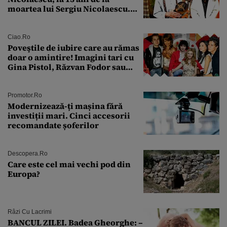
moartea lui Sergiu Nicolaescu.
Transformarea care i-a surprins
pe toți
Ciao.ro
Poveştile de iubire care au rămas
doar o amintire! Imagini tari cu
Gina Pistol, Răzvan Fodor sau
Andra Măruţă şi foştii parteneri
Promotor.ro
Modernizează-ți mașina fără
investiții mari. Cinci accesorii
recomandate șoferilor
Descopera.ro
Care este cel mai vechi pod din
Europa?
Râzi Cu Lacrimi
BANCUL ZILEI. Badea Gheorghe: –