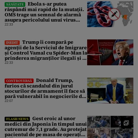
Ebola s-ar putea
SĂNĂTATE
răspândi mai rapid de la mutații.
OMS trage un semnal de alarmă
asupra pericolului unui virus
pentru care nu există vaccin
22:33
Trump îi compară pe
INEDIT
agenții de la Serviciul de Imigrare
și Control Vamal cu Spider-Man la
prinderea migranților ilegali și a
infractorilor
22:33
Donald Trump,
CONTROVERSĂ
furios că scandalul din jurul
stocurilor de armament îl face să
pară vulnerabil în negocierile de
pace cu Iranul
22:07
Gest eroic al unor
FLASH NEWS
medici din Japonia în timpul unui
cutremur de 7,1 grade. Au protejat
pacientul de pe masa de operație