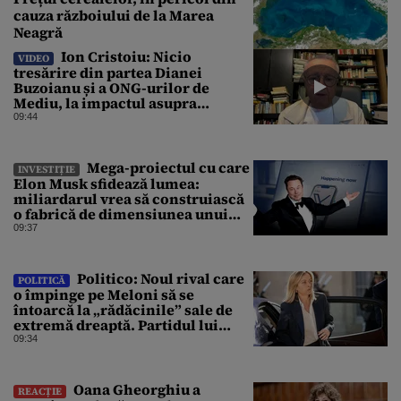
cauza războiului de la Marea
Neagră
Ion Cristoiu: Nicio
VIDEO
tresărire din partea Dianei
Buzoianu și a ONG-urilor de
Mediu, la impactul asupra
Mediului al Operațiunii de pe
09:44
Dunăre
Mega-proiectul cu care
INVESTIȚIE
Elon Musk sfidează lumea:
miliardarul vrea să construiască
o fabrică de dimensiunea unui
oraș
09:37
Politico: Noul rival care
POLITICĂ
o împinge pe Meloni să se
întoarcă la „rădăcinile” sale de
extremă dreaptă. Partidul lui
Vannacci a trecut de 7% în
09:34
sondaje
Oana Gheorghiu a
REACȚIE