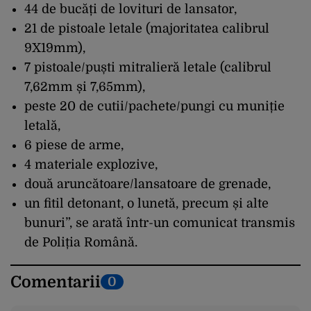
44 de bucăți de lovituri de lansator,
21 de pistoale letale (majoritatea calibrul
9X19mm),
7 pistoale/puști mitralieră letale (calibrul
7,62mm și 7,65mm),
peste 20 de cutii/pachete/pungi cu muniție
letală,
6 piese de arme,
4 materiale explozive,
două aruncătoare/lansatoare de grenade,
un fitil detonant, o lunetă, precum și alte
bunuri”, se arată într-un comunicat transmis
de Poliția Română.
Comentarii
0