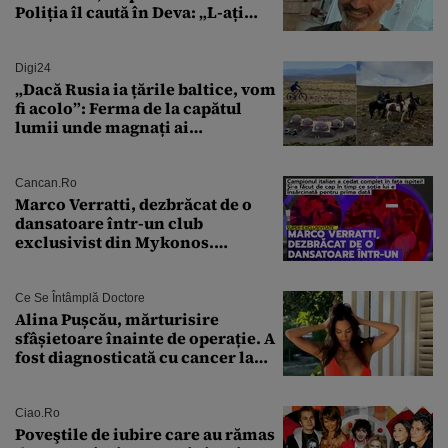
Poliția îl caută în Deva: „L-ați
văzut?”
Digi24
„Dacă Rusia ia țările baltice, vom
fi acolo”: Ferma de la capătul
lumii unde magnați ai
tehnologiei vor să
supraviețuiască apocalipsei
Cancan.ro
Marco Verratti, dezbrăcat de o
dansatoare într-un club
exclusivist din Mykonos.
Campionul italian a cedat
complet în fața ispitei!
Ce Se Întâmplă Doctore
Alina Pușcău, mărturisire
sfâșietoare înainte de operație. A
fost diagnosticată cu cancer la
sân în metastază: „Este singurul
tratament care o să mă ajute să
îmi salvez viața”
Ciao.ro
Poveştile de iubire care au rămas