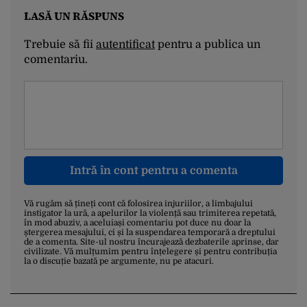
LASĂ UN RĂSPUNS
Trebuie să fii
autentificat
pentru a publica un
comentariu.
Intră în cont pentru a comenta
Vă rugăm să țineți cont că folosirea injuriilor, a limbajului
instigator la ură, a apelurilor la violență sau trimiterea repetată,
în mod abuziv, a aceluiași comentariu pot duce nu doar la
ștergerea mesajului, ci și la suspendarea temporară a dreptului
de a comenta. Site-ul nostru încurajează dezbaterile aprinse, dar
civilizate. Vă mulțumim pentru înțelegere și pentru contribuția
la o discuție bazată pe argumente, nu pe atacuri.