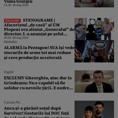
Vama Giurgiu
15:48, 06 Aug 2026
STENOGRAME |
EXCLUSIV
Afaceristul „de casă” al UM
Plopeni era alintat „Generalul” de
director. L-a anunțat pe șeful
uzinei că i-a adus „subțireanu,
06:00, 06 Aug 2026
așa”
Mediafax
ALARMĂ la Pentagon! SUA își vede
stocurile de arme tot mai reduse
și cere producție accelerată
Digi24
EXCLUSIV Gheorghiu, atac dur la
Grindeanu: Nu e capabil să fie
solidar cu nevoile țării. E nedrept
ca PSD să primească guvernarea
Cancan.ro
Anca și-a părăsit soțul după
Survivor! Gesturile lui DOC față
de colegele din junglă au detonat