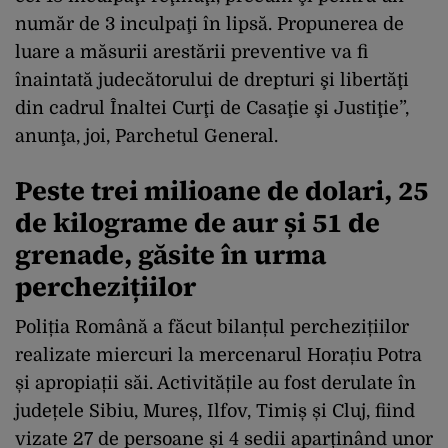
număr de 3 inculpaţi în lipsă. Propunerea de
luare a măsurii arestării preventive va fi
înaintată judecătorului de drepturi şi libertăţi
din cadrul Înaltei Curţi de Casaţie şi Justiţie”,
anunţa, joi, Parchetul General.
Peste trei milioane de dolari, 25
de kilograme de aur și 51 de
grenade, găsite în urma
perchezițiilor
Poliția Română a făcut bilanțul perchezițiilor
realizate miercuri la mercenarul Horațiu Potra
și apropiații săi. Activitățile au fost derulate în
județele Sibiu, Mureș, Ilfov, Timiș și Cluj, fiind
vizate 27 de persoane și 4 sedii aparținând unor