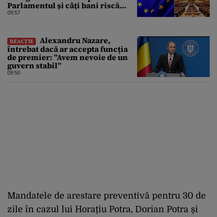
Parlamentul și câți bani riscă
România să piardă
09:57
Alexandru Nazare,
REACȚIE
întrebat dacă ar accepta funcția
de premier: ”Avem nevoie de un
guvern stabil”
09:50
Mandatele de arestare preventivă pentru 30 de
zile în cazul lui Horațiu Potra, Dorian Potra și