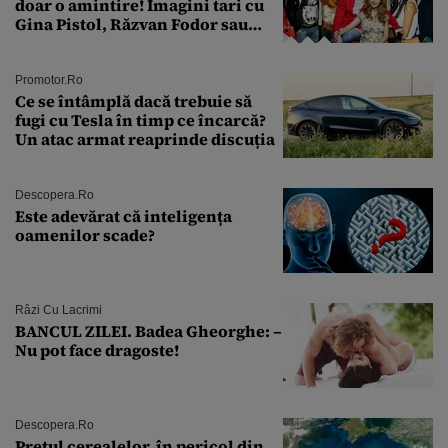
doar o amintire! Imagini tari cu
Gina Pistol, Răzvan Fodor sau
Andra Măruţă şi foştii parteneri
Promotor.ro
Ce se întâmplă dacă trebuie să
fugi cu Tesla în timp ce încarcă?
Un atac armat reaprinde discuția
Descopera.ro
Este adevărat că inteligența
oamenilor scade?
Râzi Cu Lacrimi
BANCUL ZILEI. Badea Gheorghe: –
Nu pot face dragoste!
Descopera.ro
Prețul cerealelor, în pericol din