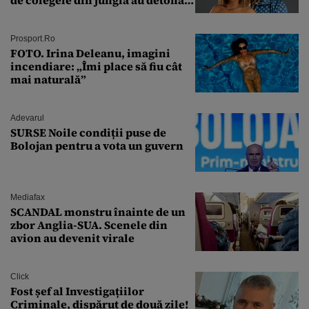
relația de acasă!
Prosport.ro
FOTO. Irina Deleanu, imagini
incendiare: „Îmi place să fiu cât
mai naturală”
Adevarul
SURSE Noile condiții puse de
Bolojan pentru a vota un guvern
Mediafax
SCANDAL monstru înainte de un
zbor Anglia-SUA. Scenele din
avion au devenit virale
Click
Fost șef al Investigațiilor
Criminale, dispărut de două zile!