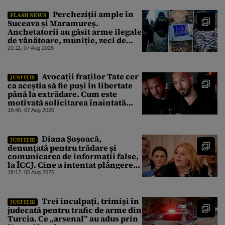
Percheziții ample în
FLASH NEWS
Suceava și Maramureș.
Anchetatorii au găsit arme ilegale
de vânătoare, muniție, zeci de
trofee de vânat și materiale
20:11, 07 Aug 2026
pirotehnice
Avocații fraților Tate cer
JUSTIȚIE
ca aceștia să fie puși în libertate
până la extrădare. Cum este
motivată solicitarea înaintată
instanței
18:46, 07 Aug 2026
Diana Șoșoacă,
JUSTIȚIE
denunțată pentru trădare și
comunicarea de informații false,
la ÎCCJ. Cine a intentat plângerea
penală
18:12, 06 Aug 2026
Trei inculpați, trimiși în
JUSTIȚIE
judecată pentru trafic de arme din
Turcia. Ce „arsenal” au adus prin