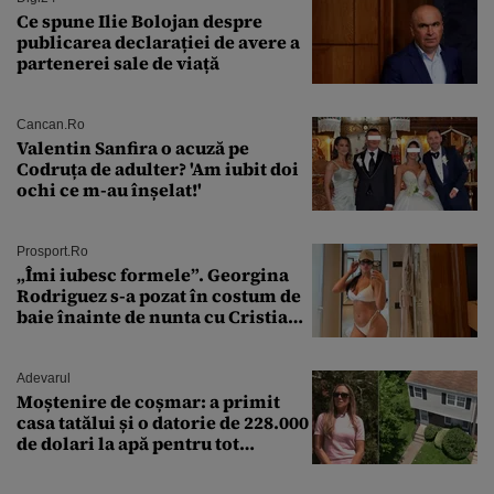
Ce spune Ilie Bolojan despre
publicarea declarației de avere a
partenerei sale de viață
Cancan.ro
Valentin Sanfira o acuză pe
Codruța de adulter? 'Am iubit doi
ochi ce m-au înșelat!'
Prosport.ro
„Îmi iubesc formele”. Georgina
Rodriguez s-a pozat în costum de
baie înainte de nunta cu Cristiano
Ronaldo
Adevarul
Moștenire de coșmar: a primit
casa tatălui și o datorie de 228.000
de dolari la apă pentru tot
cartierul