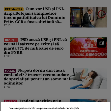
Cum vor USR şi PNL-
ULTIMA ORĂ
Aripa Bolojan să împiedice
incompatibilitatea lui Dominic
Fritz. CCR a fost solicitată să
intervină
17:13
PSD acuză USR și PNL că
REACȚIE
vor să îl salveze pe Fritz și să
piardă 771 de milioane de euro
din PNRR
17:09
Nu poți dormi din cauza
SOCIAL
caniculei? 7 trucuri recomandate
de specialiști pentru un somn mai
odihnitor
17:01
Traficul maritim prin
RĂZBOI
cele mai importante strâmtori ale
Nouă ne pasă ca datele tale personale să rămână confidențiale
lumii este paralizat după