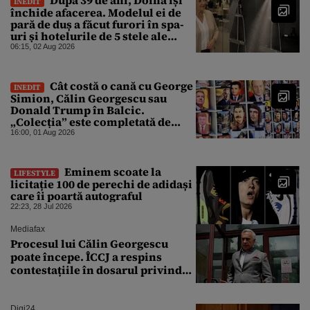
INEDIT
închide afacerea. Modelul ei de
pară de duș a făcut furori în spa-
uri și hotelurile de 5 stele ale
lumii. Ce nu a mai mers
06:15, 02 Aug 2026
Cât costă o cană cu George
INEDIT
Simion, Călin Georgescu sau
Donald Trump în Balcic.
„Colecția” este completată de
Nicușor Dan, Ceaușescu și Stalin
16:00, 01 Aug 2026
Eminem scoate la
LIFESTYLE
licitație 100 de perechi de adidași
care îi poartă autograful
22:23, 28 Jul 2026
Mediafax
Procesul lui Călin Georgescu
poate începe. ÎCCJ a respins
contestațiile în dosarul privind
lovitura de stat
Digi24