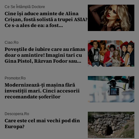
urmă
Ce Se Întâmplă Doctore
Cine își aduce aminte de Alina
Crișan, fostă solistă a trupei ASIA?
Ce s-a ales de ea: a fost
condamnată la închisoare cu
suspendare. Ce acuzații i se aduc
Ciao.ro
Poveştile de iubire care au rămas
doar o amintire! Imagini tari cu
Gina Pistol, Răzvan Fodor sau
Andra Măruţă şi foştii parteneri
Promotor.ro
Modernizează-ți mașina fără
investiții mari. Cinci accesorii
recomandate șoferilor
Descopera.ro
Care este cel mai vechi pod din
Europa?