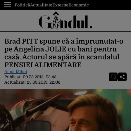
Politică
Actualitate
Externe
Economic
Brad PITT spune că a împrumutat-o
pe Angelina JOLIE cu bani pentru
casă. Actorul se apără în scandalul
PENSIEI ALIMENTARE
Alina Mihai
Publicat:
09.08.2018, 08:48
Actualizat:
25.03.2019, 22:06