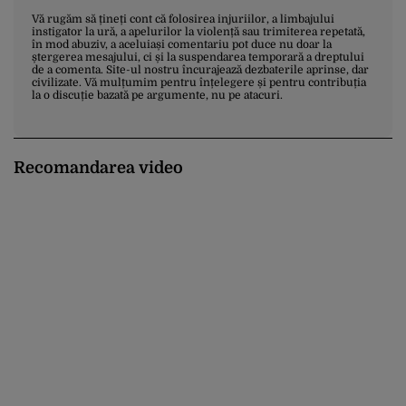
Vă rugăm să țineți cont că folosirea injuriilor, a limbajului
instigator la ură, a apelurilor la violență sau trimiterea repetată,
în mod abuziv, a aceluiași comentariu pot duce nu doar la
ștergerea mesajului, ci și la suspendarea temporară a dreptului
de a comenta. Site-ul nostru încurajează dezbaterile aprinse, dar
civilizate. Vă mulțumim pentru înțelegere și pentru contribuția
la o discuție bazată pe argumente, nu pe atacuri.
Recomandarea video