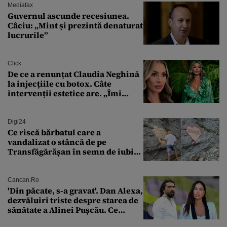
Mediafax
Guvernul ascunde recesiunea.
Câciu: „Mint și prezintă denaturat
lucrurile”
Click
De ce a renunțat Claudia Neghină
la injecțiile cu botox. Câte
intervenții estetice are. „Îmi
îngheață fața”
Digi24
Ce riscă bărbatul care a
vandalizat o stâncă de pe
Transfăgărășan în semn de iubire
față de „Anna”
Cancan.ro
'Din păcate, s-a gravat'. Dan Alexa,
dezvăluiri triste despre starea de
sănătate a Alinei Pușcău. Ce
discuție au avut cu două zile în