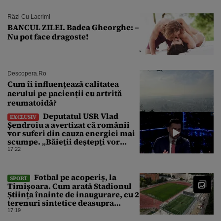
Râzi Cu Lacrimi
BANCUL ZILEI. Badea Gheorghe: –
Nu pot face dragoste!
Descopera.ro
Cum îi influențează calitatea
aerului pe pacienții cu artrită
reumatoidă?
Deputatul USR Vlad
EXCLUSIV
Șendroiu a avertizat că românii
vor suferi din cauza energiei mai
scumpe. „Băieții deștepți vor
specula și după vor crește
17:22
prețurile”
Fotbal pe acoperiș, la
SPORT
Timișoara. Cum arată Stadionul
Știința înainte de inaugurare, cu 2
terenuri sintetice deasupra
tribunei
17:19