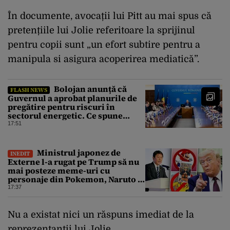
În documente, avocații lui Pitt au mai spus că
pretențiile lui Jolie referitoare la sprijinul
pentru copii sunt „un efort subtire pentru a
manipula si asigura acoperirea mediatică”.
Bolojan anunță că
FLASH NEWS
Guvernul a aprobat planurile de
pregătire pentru riscuri în
sectorul energetic. Ce spune
premierul despre consumul
17:51
populației
Ministrul japonez de
INEDIT
Externe l-a rugat pe Trump să nu
mai posteze meme-uri cu
personaje din Pokemon, Naruto și
Mario pe platformele social-
17:37
media
Nu a existat nici un răspuns imediat de la
reprezentanții lui Jolie.