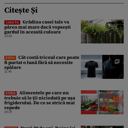
Citește Și
Grădina casei tale va
CASA TA
părea mai mare dacă vopsești
gardul în această culoare
13:50
Cât costă tricoul care poate
FOTO
fi purtat o lună fără să necesite
spălare
11:45
Alimentele pe care nu
UTILE
trebuie să le ții niciodată pe ușa
frigiderului. De ce se strică mai
repede
10:29
După 39 de ani, Doina își