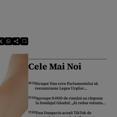
Cele Mai Noi
18:11
Nicuşor Dan cere Parlamentului să
reexamineze Legea Urşilor.
Președintele cere reguli mai stricte și
monitorizare în timp real
17:56
Aproape 9.000 de români au răspuns
la Sondajul Gândul: „Ai redus voluntar
consumul de curent electric, în
contextul crizei energetice?”
17:50
Dan Dungaciu acuză TikTok de