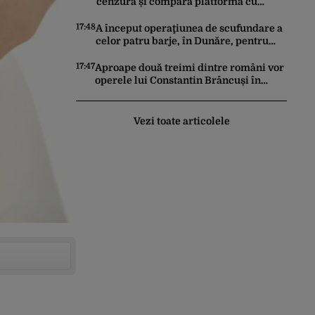
Rezultatul a fost o surpriză
cenzură și compară platforma cu
„Lupta de clasă” din comunism: „Râsu-
plânsu! Ne-am întors de unde am
17:48
A început operaţiunea de scufundare a
plecat!”
celor patru barje, în Dunăre, pentru
creşterea debitului apei
17:47
Aproape două treimi dintre români vor
operele lui Constantin Brâncuși în
patrimoniul statului, arată un sondaj
Vezi toate articolele