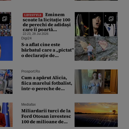
hotelurile de 5 stele
ale lumii. Ce nu a mai
mers
Eminem
LIFESTYLE
scoate la licitație 100
de perechi de adidași
care îi poartă
autograful
22:23, 28 Jul 2026
Digi24
S-a aflat cine este
bărbatul care a „pictat”
o declarație de
dragoste pe o stâncă de
pe Transfăgărășan
Prosport.ro
Cum a apărut Alicia,
fiica marelui fotbalist,
într-o pereche de
bikini. Internetul a
explodat: „Zeiță
superbă!”
Mediafax
Miliardarii turci de la
Ford Otosan investesc
100 de milioane de
euro în România.