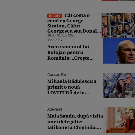
Cât costă o
INEDIT
cană cu George
Simion, Călin
Georgescu sau Donald
Trump în Balcic.
16:00, 01 Aug 2026
„Colecția” este
Mediafax
completată de Nicușor
Avertismentul lui
Dan, Ceaușescu și
Bolojan pentru
Stalin
România: „Crește
riscul recăderii în
populism și risipă”
Cancan.ro
Mihaela Rădulescu a
primit o nouă
LOVITURĂ de la
părinții lui Felix
Baumgartner: 'Am fost
ȘTEARSĂ complet din
Adevarul
Maia Sandu, după vizita
unei delegației
talibane la Chișinău:
„Este rușinos că