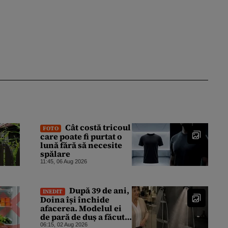
Cât costă tricoul
FOTO
care poate fi purtat o
lună fără să necesite
spălare
11:45, 06 Aug 2026
După 39 de ani,
INEDIT
Doina își închide
afacerea. Modelul ei
de pară de duș a făcut
furori în spa-uri și
06:15, 02 Aug 2026