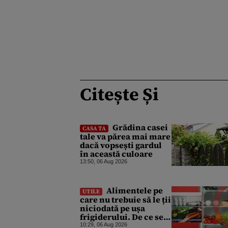
Citește Și
Grădina casei
CASA TA
tale va părea mai mare
dacă vopsești gardul
în această culoare
13:50, 06 Aug 2026
Alimentele pe
UTILE
care nu trebuie să le ții
niciodată pe ușa
frigiderului. De ce se
strică mai repede
10:29, 06 Aug 2026