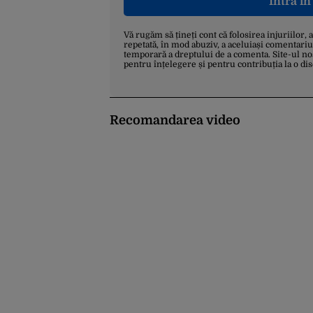
Intră î
Vă rugăm să țineți cont că folosirea injuriilor, 
repetată, în mod abuziv, a aceluiași comentariu
temporară a dreptului de a comenta. Site-ul no
pentru înțelegere și pentru contribuția la o di
Recomandarea video