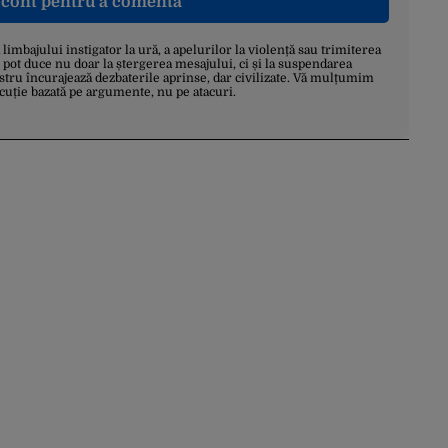
n cont pentru a comenta
a limbajului instigator la ură, a apelurilor la violență sau trimiterea
 pot duce nu doar la ștergerea mesajului, ci și la suspendarea
stru încurajează dezbaterile aprinse, dar civilizate. Vă mulțumim
scuție bazată pe argumente, nu pe atacuri.