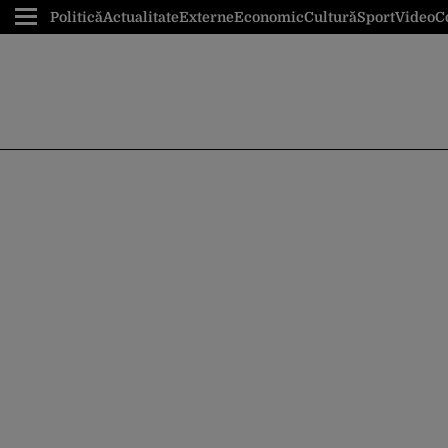
Politică
Actualitate
Externe
Economic
Cultură
Sport
Video
C