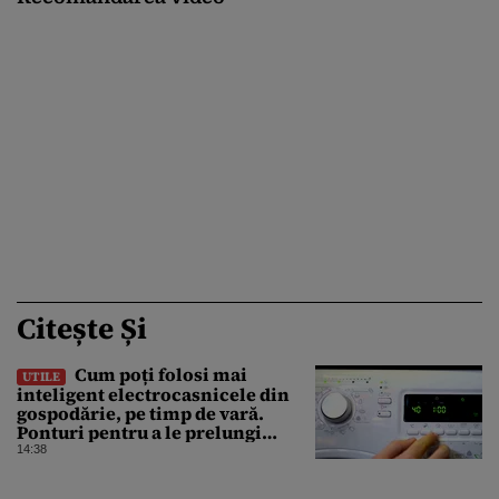
Citește Și
Cum poți folosi mai
UTILE
inteligent electrocasnicele din
gospodărie, pe timp de vară.
Ponturi pentru a le prelungi
durata de viață
14:38