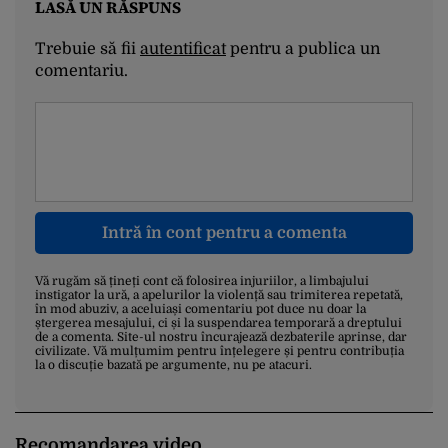
LASĂ UN RĂSPUNS
Trebuie să fii
autentificat
pentru a publica un
comentariu.
Intră în cont pentru a comenta
Vă rugăm să țineți cont că folosirea injuriilor, a limbajului
instigator la ură, a apelurilor la violență sau trimiterea repetată,
în mod abuziv, a aceluiași comentariu pot duce nu doar la
ștergerea mesajului, ci și la suspendarea temporară a dreptului
de a comenta. Site-ul nostru încurajează dezbaterile aprinse, dar
civilizate. Vă mulțumim pentru înțelegere și pentru contribuția
la o discuție bazată pe argumente, nu pe atacuri.
Recomandarea video