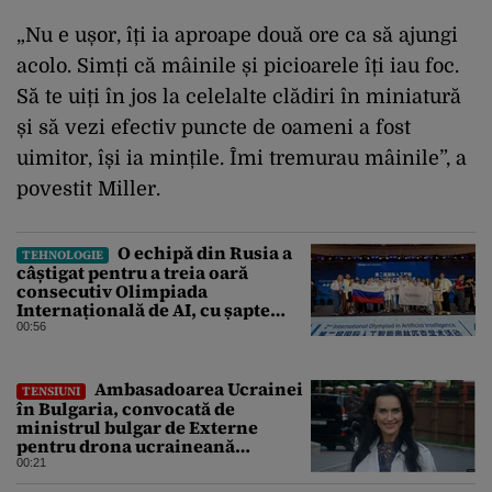
„Nu e ușor, îți ia aproape două ore ca să ajungi
acolo. Simți că mâinile și picioarele îți iau foc.
Să te uiți în jos la celelalte clădiri în miniatură
și să vezi efectiv puncte de oameni a fost
uimitor, își ia mințile. Îmi tremurau mâinile”, a
povestit Miller.
O echipă din Rusia a
TEHNOLOGIE
câștigat pentru a treia oară
consecutiv Olimpiada
Internațională de AI, cu șapte
medalii din aur și una de bronz
00:56
Ambasadoarea Ucrainei
TENSIUNI
în Bulgaria, convocată de
ministrul bulgar de Externe
pentru drona ucraineană
prăbușită în apropierea
00:21
infrastructurii critice