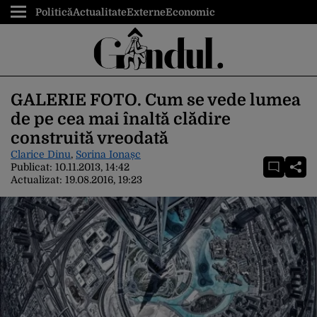
Politică
Actualitate
Externe
Economic
GALERIE FOTO. Cum se vede lumea
de pe cea mai înaltă clădire
construită vreodată
Clarice Dinu
,
Sorina Ionașc
Publicat:
10.11.2013, 14:42
Actualizat:
19.08.2016, 19:23