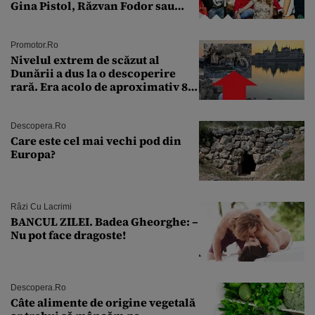
Gina Pistol, Răzvan Fodor sau
Andra Măruţă şi foştii parteneri
Promotor.ro
Nivelul extrem de scăzut al
Dunării a dus la o descoperire
rară. Era acolo de aproximativ 80
de ani
Descopera.ro
Care este cel mai vechi pod din
Europa?
Râzi Cu Lacrimi
BANCUL ZILEI. Badea Gheorghe: –
Nu pot face dragoste!
Descopera.ro
Câte alimente de origine vegetală