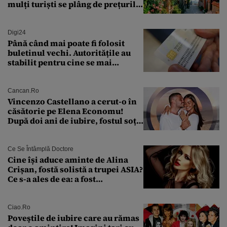
mulți turiști se plâng de prețurile
ridicate
Digi24
Până când mai poate fi folosit
buletinul vechi. Autoritățile au
stabilit pentru cine se mai
eliberează cartea de identitate
model 1997
Cancan.ro
Vincenzo Castellano a cerut-o în
căsătorie pe Elena Economu!
După doi ani de iubire, fostul soț
al Antoniei se pregătește de nuntă
Ce Se Întâmplă Doctore
Cine își aduce aminte de Alina
Crișan, fostă solistă a trupei ASIA?
Ce s-a ales de ea: a fost
condamnată la închisoare cu
suspendare. Ce acuzații i se aduc
Ciao.ro
Poveştile de iubire care au rămas