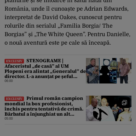
planurile și se întoarce în satul natal din
România, unde îl cunoaște pe Adrian Edwards,
interpretat de David Oakes, cunoscut pentru
rolurile din serialul „Familia Borgia/ The
Borgias” și „The White Queen”. Pentru Danielle,
o nouă aventură este pe cale să înceapă.
STENOGRAME |
EXCLUSIV
Afaceristul „de casă” al UM
Plopeni era alintat „Generalul” de
director. L-a anunțat pe șeful
uzinei că i-a adus „subțireanu,
06:00
așa”
Primul român campion
EXCLUSIV
mondial la box profesionist,
închis pentru tentativă de crimă.
Bărbatul a înjunghiat un alt
interlop periculos
05:00