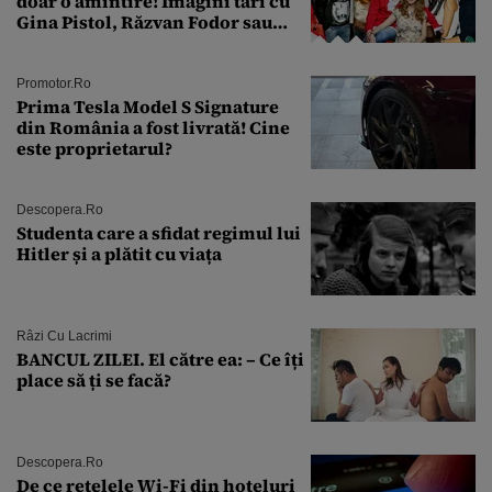
doar o amintire! Imagini tari cu
Gina Pistol, Răzvan Fodor sau
Andra Măruţă şi foştii parteneri
Promotor.ro
Prima Tesla Model S Signature
din România a fost livrată! Cine
este proprietarul?
Descopera.ro
Studenta care a sfidat regimul lui
Hitler și a plătit cu viața
Râzi Cu Lacrimi
BANCUL ZILEI. El către ea: – Ce îți
place să ți se facă?
Descopera.ro
De ce rețelele Wi-Fi din hoteluri