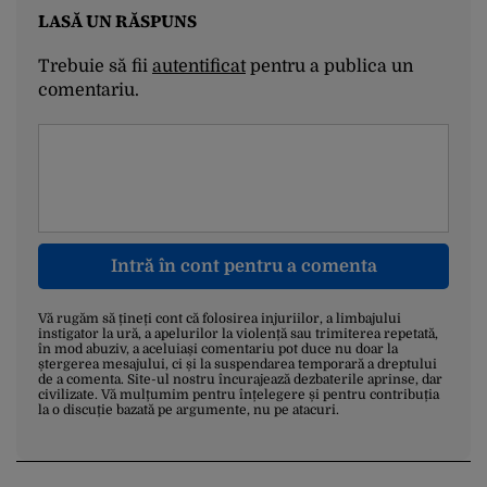
LASĂ UN RĂSPUNS
Trebuie să fii
autentificat
pentru a publica un
comentariu.
Intră în cont pentru a comenta
Vă rugăm să țineți cont că folosirea injuriilor, a limbajului
instigator la ură, a apelurilor la violență sau trimiterea repetată,
în mod abuziv, a aceluiași comentariu pot duce nu doar la
ștergerea mesajului, ci și la suspendarea temporară a dreptului
de a comenta. Site-ul nostru încurajează dezbaterile aprinse, dar
civilizate. Vă mulțumim pentru înțelegere și pentru contribuția
la o discuție bazată pe argumente, nu pe atacuri.