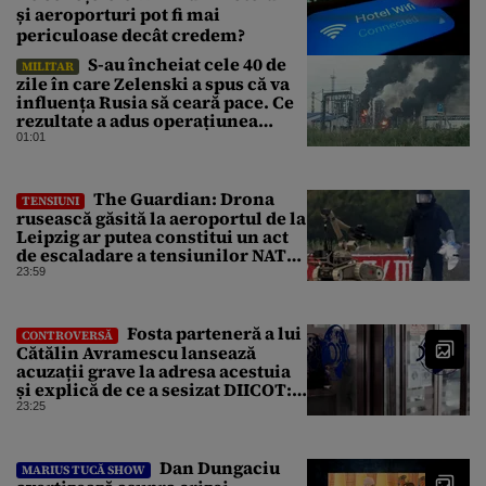
și aeroporturi pot fi mai
periculoase decât credem?
S-au încheiat cele 40 de
MILITAR
zile în care Zelenski a spus că va
influența Rusia să ceară pace. Ce
rezultate a adus operațiunea
Kievului
01:01
The Guardian: Drona
TENSIUNI
rusească găsită la aeroportul de la
Leipzig ar putea constitui un act
de escaladare a tensiunilor NATO-
Rusia
23:59
Fosta parteneră a lui
CONTROVERSĂ
Cătălin Avramescu lansează
acuzații grave la adresa acestuia
și explică de ce a sesizat DIICOT:
„Făcea baie complet dezbrăcat cu
23:25
copiii”. Fostul consilier
prezidențial respinge acuzațiile
Dan Dungaciu
MARIUS TUCĂ SHOW