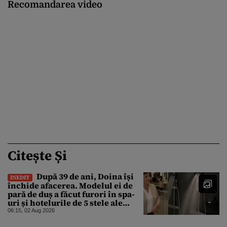
Recomandarea video
Citește Și
După 39 de ani, Doina își
INEDIT
închide afacerea. Modelul ei de
pară de duș a făcut furori în spa-
uri și hotelurile de 5 stele ale
lumii. Ce nu a mai mers
06:15, 02 Aug 2026