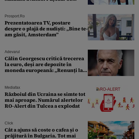
discuție au avut cu două zile în
urmă
Prosport.ro
Prezentatoarea TV, postare
despre o plajă de nudiști: „Bine te-
am găsit, Amsterdam”
Adevarul
Călin Georgescu critică trecerea
la euro, deși are depozite în
moneda europeană: „Renunți la
leu, renunți la suveranitate”
Mediafax
Războiul din Ucraina se simte tot
mai aproape. Numărul alertelor
RO-Alert din Tulcea a explodat
Click
Cât a ajuns să coste o cafea și o
prăjitură în Bulgaria. Tot mai