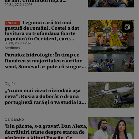
„Doctorului morții”
20:31, 27 Jul 2026
Leguma rară tot mai
INEDIT
gustată de români. Costel a dat
lovitura cu trufandaua foarte
populară în Occident, care
schimbă savoarea unui desert
06:00, 26 Jul 2026
Mediafax
Paradox hidrologic: În timp ce
Dunărea și majoritatea râurilor
scad, Someșul ar putea fi singurul
mare râu cu debite în creștere
Digi24
„Nu am mai văzut niciodată așa
ceva”: Rusia a doborât o dronă
portugheză rară și o va studia la
un institut de cercetare
Cancan.ro
'Din păcate, s-a gravat'. Dan Alexa,
dezvăluiri triste despre starea de
sănătate a Alinei Pușcău. Ce