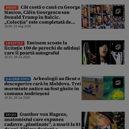
Cât costă o cană cu George
INEDIT
Simion, Călin Georgescu sau
Donald Trump în Balcic.
„Colecția” este completată de
Nicușor Dan, Ceaușescu și Stalin
16:00, 01 Aug 2026
Eminem scoate la
LIFESTYLE
licitație 100 de perechi de adidași
care îi poartă autograful
22:23, 28 Jul 2026
Arheologii au făcut o
GALERIE FOTO
descoperire rară în Moldova. Trei
morminte antice au fost găsite în
comuna Andrieșeni
18:26, 28 Jul 2026
Gunther von Hagens,
DECES
anatomistul care expunea
cadavre „plastinate”, a murit la 81
de ani. Ultima dorință a