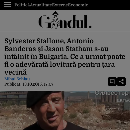
Politică
Actualitate
Externe
Economic
Sylvester Stallone, Antonio
Banderas și Jason Statham s-au
întâlnit în Bulgaria. Ce a urmat poate
fi o adevărată lovitură pentru țara
vecină
Mihai Schiau
Publicat:
13.10.2015, 17:07