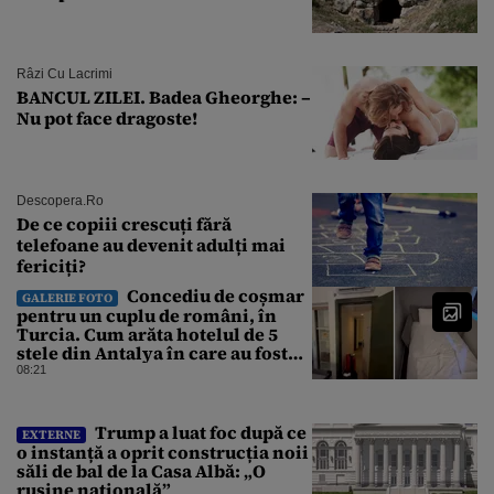
Râzi Cu Lacrimi
BANCUL ZILEI. Badea Gheorghe: –
Nu pot face dragoste!
Descopera.ro
De ce copiii crescuți fără
telefoane au devenit adulți mai
fericiți?
Concediu de coșmar
GALERIE FOTO
pentru un cuplu de români, în
Turcia. Cum arăta hotelul de 5
stele din Antalya în care au fost
cazați
08:21
Trump a luat foc după ce
EXTERNE
o instanță a oprit construcția noii
săli de bal de la Casa Albă: „O
rușine națională”