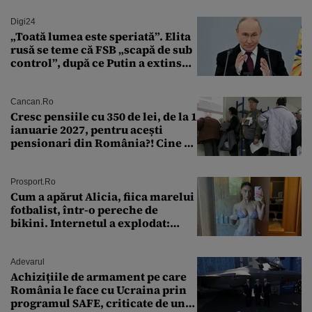
Digi24
„Toată lumea este speriată”. Elita
rusă se teme că FSB „scapă de sub
control”, după ce Putin a extins
puterea serviciului
Cancan.ro
Cresc pensiile cu 350 de lei, de la 1
ianuarie 2027, pentru acești
pensionari din România?! Cine se
încadrează și care este singura
condiție
Prosport.ro
Cum a apărut Alicia, fiica marelui
fotbalist, într-o pereche de
bikini. Internetul a explodat:
„Zeiță superbă!”
Adevarul
Achizițiile de armament pe care
România le face cu Ucraina prin
programul SAFE, criticate de un