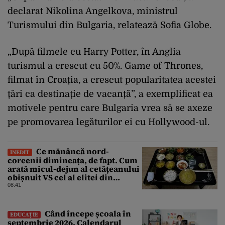
declarat Nikolina Angelkova, ministrul
Turismului din Bulgaria, relatează Sofia Globe.
„După filmele cu Harry Potter, în Anglia
turismul a crescut cu 50%. Game of Thrones,
filmat în Croația, a crescut popularitatea acestei
țări ca destinație de vacanță”, a exemplificat ea
motivele pentru care Bulgaria vrea să se axeze
pe promovarea legăturilor ei cu Hollywood-ul.
Ce mănâncă nord-
INEDIT
coreenii dimineața, de fapt. Cum
arată micul-dejun al cetățeanului
obișnuit VS cel al elitei din
Phenian
08:41
Când începe școala în
EDUCAȚIE
septembrie 2026. Calendarul