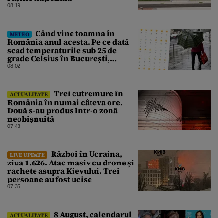
08:19
Când vine toamna în
METEO
România anul acesta. Pe ce dată
scad temperaturile sub 25 de
grade Celsius în București,
potrivit meteorologilor
08:02
Accuweather
Trei cutremure în
ACTUALITATE
România în numai câteva ore.
Două s-au produs într-o zonă
neobișnuită
07:48
Război în Ucraina,
LIVE UPDATE
ziua 1.626. Atac masiv cu drone și
rachete asupra Kievului. Trei
persoane au fost ucise
07:35
8 August, calendarul
ACTUALITATE