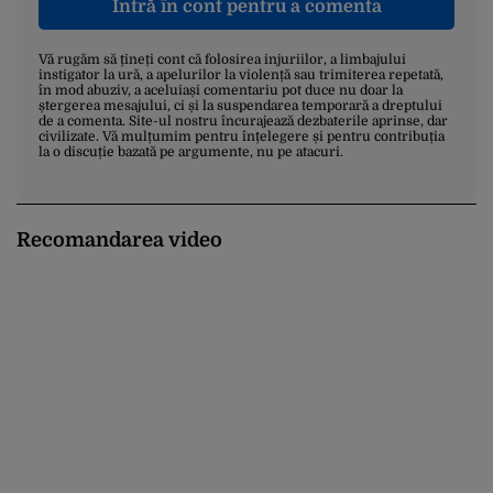
Intră în cont pentru a comenta
Vă rugăm să țineți cont că folosirea injuriilor, a limbajului
instigator la ură, a apelurilor la violență sau trimiterea repetată,
în mod abuziv, a aceluiași comentariu pot duce nu doar la
ștergerea mesajului, ci și la suspendarea temporară a dreptului
de a comenta. Site-ul nostru încurajează dezbaterile aprinse, dar
civilizate. Vă mulțumim pentru înțelegere și pentru contribuția
la o discuție bazată pe argumente, nu pe atacuri.
Recomandarea video