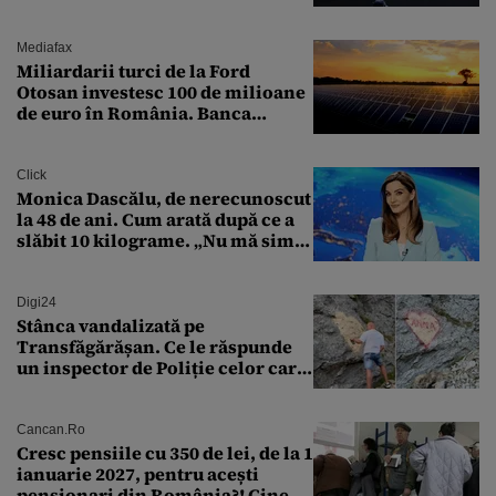
expert în securitate: „Nu știm ce
arme ne trebuie”
Mediafax
Miliardarii turci de la Ford
Otosan investesc 100 de milioane
de euro în România. Banca
Transilvania le acordă o
finanțare uriașă
Click
Monica Dascălu, de nerecunoscut
la 48 de ani. Cum arată după ce a
slăbit 10 kilograme. „Nu mă simt
bine în această perioadă”
Digi24
Stânca vandalizată pe
Transfăgărășan. Ce le răspunde
un inspector de Poliție celor care
întreabă: „Dar ce a făcut?”
Cancan.ro
Cresc pensiile cu 350 de lei, de la 1
ianuarie 2027, pentru acești
pensionari din România?! Cine se