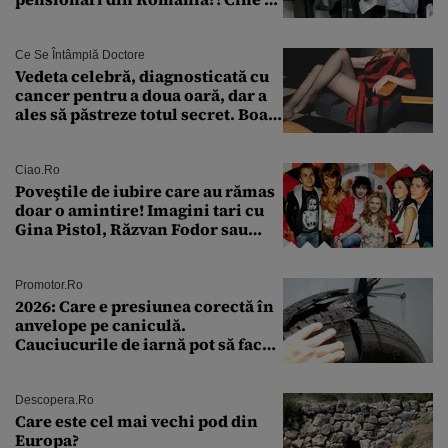
încadrează și care este singura
condiție
Ce Se Întâmplă Doctore
Vedeta celebră, diagnosticată cu
cancer pentru a doua oară, dar a
ales să păstreze totul secret. Boala
a fost descoperită la un control de
rutină
Ciao.ro
Poveştile de iubire care au rămas
doar o amintire! Imagini tari cu
Gina Pistol, Răzvan Fodor sau
Andra Măruţă şi foştii parteneri
Promotor.ro
2026: Care e presiunea corectă în
anvelope pe caniculă.
Cauciucurile de iarnă pot să facă
explozie la peste 40°C?
Descopera.ro
Care este cel mai vechi pod din
Europa?