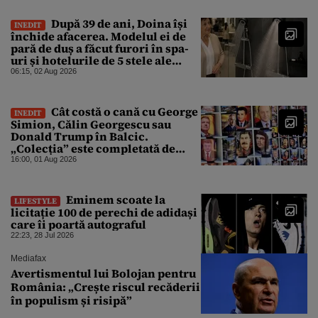
După 39 de ani, Doina își
INEDIT
închide afacerea. Modelul ei de
pară de duș a făcut furori în spa-
uri și hotelurile de 5 stele ale
lumii. Ce nu a mai mers
06:15, 02 Aug 2026
Cât costă o cană cu George
INEDIT
Simion, Călin Georgescu sau
Donald Trump în Balcic.
„Colecția” este completată de
Nicușor Dan, Ceaușescu și Stalin
16:00, 01 Aug 2026
Eminem scoate la
LIFESTYLE
licitație 100 de perechi de adidași
care îi poartă autograful
22:23, 28 Jul 2026
Mediafax
Avertismentul lui Bolojan pentru
România: „Crește riscul recăderii
în populism și risipă”