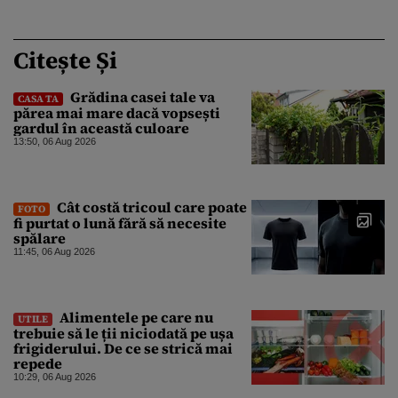
Citește Și
Grădina casei tale va
CASA TA
părea mai mare dacă vopsești
gardul în această culoare
13:50, 06 Aug 2026
Cât costă tricoul care poate
FOTO
fi purtat o lună fără să necesite
spălare
11:45, 06 Aug 2026
Alimentele pe care nu
UTILE
trebuie să le ții niciodată pe ușa
frigiderului. De ce se strică mai
repede
10:29, 06 Aug 2026