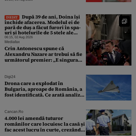
După 39 de ani, Doina își
INEDIT
închide afacerea. Modelul ei de
pară de duș a făcut furori în spa-
uri și hotelurile de 5 stele ale
lumii. Ce nu a mai mers
06:15, 02 Aug 2026
Mediafax
Crin Antonescu spune că
Alexandru Nazare ar trebui să fie
următorul premier: „E singura
soluție”
Digi24
Drona care a explodat în
Bulgaria, aproape de România, a
fost identificată. Ce arată analiza
preliminară a epavei
Cancan.ro
4.000 lei amendă tuturor
românilor care locuiesc la casă și
fac acest lucru în curte, crezând
că nu îi vede nimeni