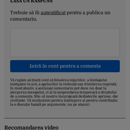
LASĂ UN RĂSPUNS
Trebuie să fii
autentificat
pentru a publica un
comentariu.
Intră în cont pentru a comenta
Vă rugăm să țineți cont că folosirea injuriilor, a limbajului
instigator la ură, a apelurilor la violență sau trimiterea repetată,
în mod abuziv, a aceluiași comentariu pot duce nu doar la
ștergerea mesajului, ci și la suspendarea temporară a dreptului
de a comenta. Site-ul nostru încurajează dezbaterile aprinse, dar
civilizate. Vă mulțumim pentru înțelegere și pentru contribuția
la o discuție bazată pe argumente, nu pe atacuri.
Recomandarea video