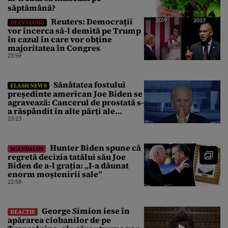
săptămână?
Reuters: Democrații
DEZVĂLUIRI
vor încerca să-l demită pe Trump
în cazul în care vor obține
majoritatea în Congres
23:59
Sănătatea fostului
FLASH NEWS
președinte american Joe Biden se
agravează: Cancerul de prostată s-
a răspândit în alte părți ale
corpului
23:23
Hunter Biden spune că
SCANDALOS
regretă decizia tatălui său Joe
Biden de a-l grația: „I-a dăunat
enorm moștenirii sale”
22:58
George Simion iese în
REACȚIE
apărarea ciobanilor de pe