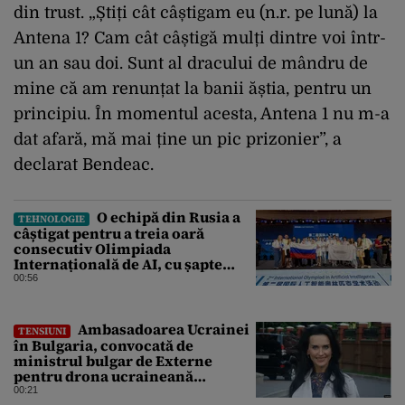
din trust. „Știți cât câștigam eu (n.r. pe lună) la
Antena 1? Cam cât câștigă mulți dintre voi într-
un an sau doi. Sunt al dracului de mândru de
mine că am renunțat la banii ăștia, pentru un
principiu. În momentul acesta, Antena 1 nu m-a
dat afară, mă mai ține un pic prizonier”, a
declarat Bendeac.
O echipă din Rusia a
TEHNOLOGIE
câștigat pentru a treia oară
consecutiv Olimpiada
Internațională de AI, cu șapte
medalii din aur și una de bronz
00:56
Ambasadoarea Ucrainei
TENSIUNI
în Bulgaria, convocată de
ministrul bulgar de Externe
pentru drona ucraineană
prăbușită în apropierea
00:21