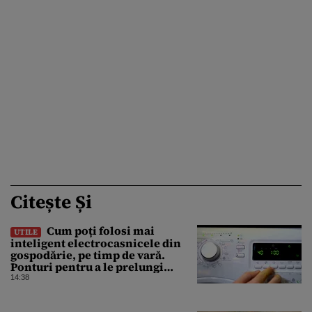
Citește Și
Cum poți folosi mai
UTILE
inteligent electrocasnicele din
gospodărie, pe timp de vară.
Ponturi pentru a le prelungi
durata de viață
14:38