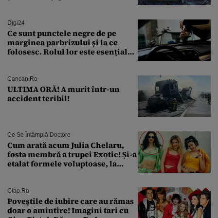
găsiți în Dunăre
Digi24
Ce sunt punctele negre de pe
marginea parbrizului și la ce
folosesc. Rolul lor este esențial
pentru siguranța mașinii
Cancan.ro
ULTIMA ORĂ! A murit într-un
accident teribil!
Ce Se Întâmplă Doctore
Cum arată acum Julia Chelaru,
fosta membră a trupei Exotic! Și-a
etalat formele voluptoase, la
aproape 50 de ani
Ciao.ro
Poveştile de iubire care au rămas
doar o amintire! Imagini tari cu