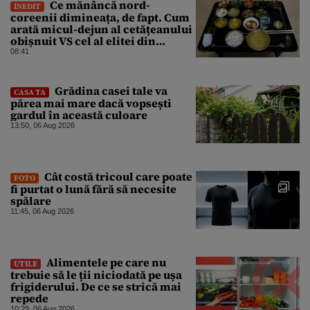
Ce mănâncă nord-
INEDIT
coreenii dimineața, de fapt. Cum
arată micul-dejun al cetățeanului
obișnuit VS cel al elitei din
Phenian
08:41
Grădina casei tale va
CASA TA
părea mai mare dacă vopsești
gardul în această culoare
13:50, 06 Aug 2026
Cât costă tricoul care poate
FOTO
fi purtat o lună fără să necesite
spălare
11:45, 06 Aug 2026
Alimentele pe care nu
UTILE
trebuie să le ții niciodată pe ușa
frigiderului. De ce se strică mai
repede
10:29, 06 Aug 2026