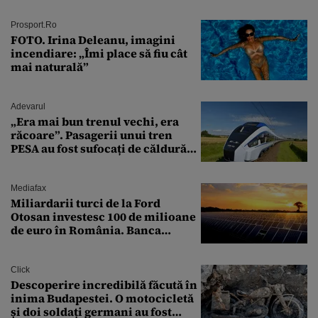
Prosport.ro
FOTO. Irina Deleanu, imagini
incendiare: „Îmi place să fiu cât
mai naturală”
Adevarul
„Era mai bun trenul vechi, era
răcoare”. Pasagerii unui tren
PESA au fost sufocați de căldură
pe ruta București-Constanța
Mediafax
Miliardarii turci de la Ford
Otosan investesc 100 de milioane
de euro în România. Banca
Transilvania le acordă o
finanțare uriașă
Click
Descoperire incredibilă făcută în
inima Budapestei. O motocicletă
și doi soldați germani au fost