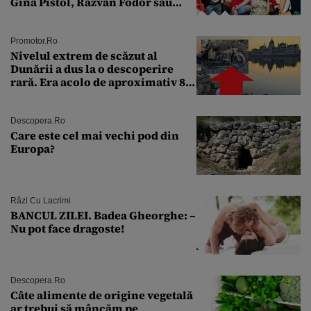
Gina Pistol, Răzvan Fodor sau
Andra Măruţă şi foştii parteneri
Promotor.ro
Nivelul extrem de scăzut al
Dunării a dus la o descoperire
rară. Era acolo de aproximativ 80
de ani
Descopera.ro
Care este cel mai vechi pod din
Europa?
Râzi Cu Lacrimi
BANCUL ZILEI. Badea Gheorghe: –
Nu pot face dragoste!
Descopera.ro
Câte alimente de origine vegetală
ar trebui să mâncăm pe