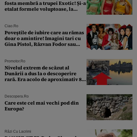
fosta membră a trupei Exotic! Și-a
etalat formele voluptoase, la
aproape 50 de ani
Ciao.ro
Poveştile de iubire care au rămas
doar o amintire! Imagini tari cu
Gina Pistol, Răzvan Fodor sau
Andra Măruţă şi foştii parteneri
Promotor.ro
Nivelul extrem de scăzut al
Dunării a dus la o descoperire
rară. Era acolo de aproximativ 80
de ani
Descopera.ro
Care este cel mai vechi pod din
Europa?
Râzi Cu Lacrimi