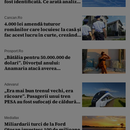
fost identificată. Ce arată analiza
preliminară a epavei
Cancan.ro
4.000 lei amendă tuturor
românilor care locuiesc la casă și
fac acest lucru în curte, crezând
că nu îi vede nimeni
Prosport.ro
„Bătălia pentru 50.000.000 de
dolari”. Divorțul anului:
Anamaria atacă averea
milionarului
Adevarul
„Era mai bun trenul vechi, era
răcoare”. Pasagerii unui tren
PESA au fost sufocați de căldură
pe ruta București-Constanța
Mediafax
Miliardarii turci de la Ford
Otosan investesc 100 de milioane