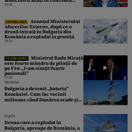
forțat din cauza lipsei comenzilor
19:08
au fost chemați de acasă pentru a
da mâna cu Ministrul Economiei
Anunțul Ministerului
ULTIMA ORĂ
Afacerilor Externe, după ce o
dronă intrată în Bulgaria din
România a explodat la graniță
18:16
Ministrul Radu Miruţă
FLASH NEWS
este foarte mândru de piloţii de
pe F16: „I-am simţit foarte
pasionali”
17:39
Mediafax
Bulgaria a devenit „bateria”
României. Cum fac vecinii
milioane când Dunărea scade și
Cernavodă produce puțin
Digi24
Drona care a explodat în
Bulgaria, aproape de România, a