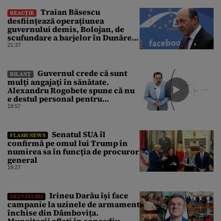
Traian Băsescu
REACȚIE
desființează operațiunea
guvernului demis, Bolojan, de
scufundare a barjelor în Dunăre:
„Este o improvizație”
21:37
Guvernul crede că sunt
BILANȚ
mulţi angajaţi în sănătate.
Alexandru Rogobete spune că nu
e destul personal pentru
combaterea infecţiilor
19:57
nosocomiale
Senatul SUA îl
FLASH NEWS
confirmă pe omul lui Trump în
numirea sa în funcția de procuror
general
19:27
Irineu Darău își face
DEZVĂLUIRI
campanie la uzinele de armament
închise din Dâmbovița.
Muncitorii aflați în concediu