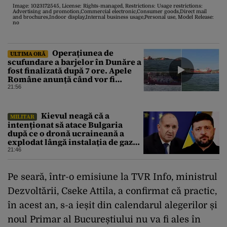
Image: 1023172545, License: Rights-managed, Restrictions: Usage restrictions:
Advertising and promotion,Commercial electronic,Consumer goods,Direct mail
and brochures,Indoor display,Internal business usage,Personal use, Model Release:
no
Operațiunea de
ULTIMA ORĂ
scufundare a barjelor în Dunăre a
fost finalizată după 7 ore. Apele
Române anunță când vor fi
simțite efectele
21:56
Kievul neagă că a
MILITAR
intenționat să atace Bulgaria
după ce o dronă ucraineană a
explodat lângă instalația de gaz
de la granița României
21:46
Pe seară, într-o emisiune la TVR Info, ministrul
Dezvoltării, Cseke Attila, a confirmat că practic,
în acest an, s-a ieșit din calendarul alegerilor și
noul Primar al Bucureștiului nu va fi ales în