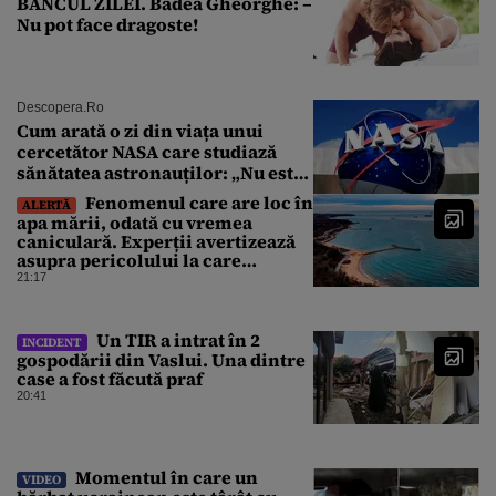
BANCUL ZILEI. Badea Gheorghe: –
Nu pot face dragoste!
Descopera.ro
Cum arată o zi din viața unui
cercetător NASA care studiază
sănătatea astronauților: „Nu este
o știință complicată”
Fenomenul care are loc în
ALERTĂ
apa mării, odată cu vremea
caniculară. Experții avertizează
asupra pericolului la care
oamenii pot fi expuși
21:17
Un TIR a intrat în 2
INCIDENT
gospodării din Vaslui. Una dintre
case a fost făcută praf
20:41
Momentul în care un
VIDEO