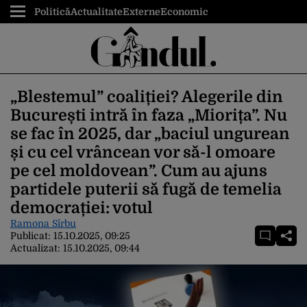
Politică
Actualitate
Externe
Economic
„Blestemul” coaliției? Alegerile din
București intră în faza „Miorița”. Nu
se fac în 2025, dar „baciul ungurean
și cu cel vrâncean vor să-l omoare
pe cel moldovean”. Cum au ajuns
partidele puterii să fugă de temelia
democrației: votul
Ramona Sîrbu
Publicat:
15.10.2025, 09:25
Actualizat:
15.10.2025, 09:44