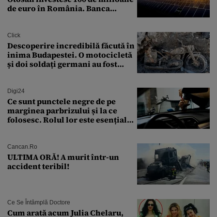
de euro în România. Banca
Transilvania le acordă o
finanțare uriașă
Click
Descoperire incredibilă făcută în
inima Budapestei. O motocicletă
și doi soldați germani au fost
găsiți în Dunăre
Digi24
Ce sunt punctele negre de pe
marginea parbrizului și la ce
folosesc. Rolul lor este esențial
pentru siguranța mașinii
Cancan.ro
ULTIMA ORĂ! A murit într-un
accident teribil!
Ce Se Întâmplă Doctore
Cum arată acum Julia Chelaru,