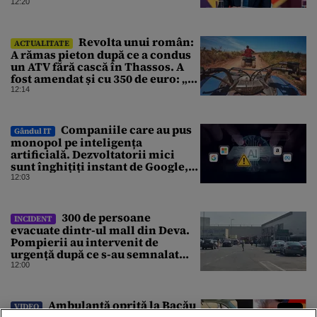
12:20
Revolta unui român:
ACTUALITATE
A rămas pieton după ce a condus
un ATV fără cască în Thassos. A
fost amendat și cu 350 de euro: „Vi
se pare normal?”
12:14
Companiile care au pus
Gândul IT
monopol pe inteligența
artificială. Dezvoltatorii mici
sunt înghițiți instant de Google,
Amazon sau Microsoft
12:03
300 de persoane
INCIDENT
evacuate dintr-ul mall din Deva.
Pompierii au intervenit de
urgență după ce s-au semnalat
degajări mari de fum
12:00
Ambulanță oprită la Bacău
VIDEO