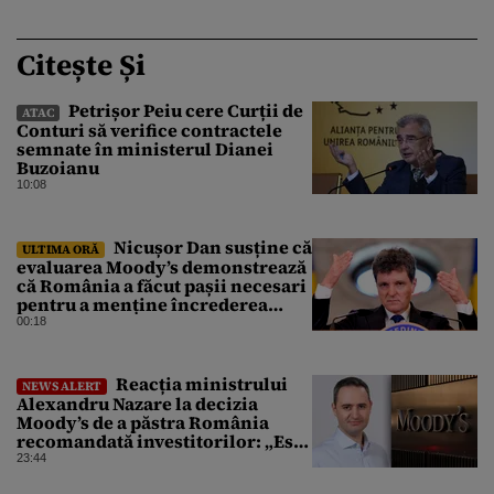
Citește Și
Petrișor Peiu cere Curții de
ATAC
Conturi să verifice contractele
semnate în ministerul Dianei
Buzoianu
10:08
Nicușor Dan susține că
ULTIMA ORĂ
evaluarea Moody’s demonstrează
că România a făcut pașii necesari
pentru a menține încrederea
investitorilor: „Totuși,
00:18
perspectiva rămâne rezervată”
Reacția ministrului
NEWS ALERT
Alexandru Nazare la decizia
Moody’s de a păstra România
recomandată investitorilor: „Este
un răgaz, dar în niciun caz un
23:44
motiv de relaxare”