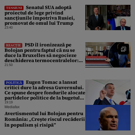
Senatul SUA adoptă
TENSIUNI
proiectul de lege privind
sancțiunile împotriva Rusiei,
promovat de omul lui Trump
23:40
PSD îl ironizează pe
REACȚIE
Bolojan pentru faptul că nu se
duce la Bruxelles să negocieze
deschiderea termocentralelor:
„Pentru că a dat afară
21:50
translatorii”
Eugen Tomac a lansat
POLITICĂ
critici dure la adresa Guvernului.
Ce spune despre fondurile alocate
partidelor politice de la bugetul
de stat
19:19
Mediafax
Avertismentul lui Bolojan pentru
România: „Crește riscul recăderii
în populism și risipă”