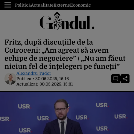
Politică
Actualitate
Externe
Economic
Fritz, după discuțiile de la
Cotroceni: „Am agreat să avem
echipe de negociere” / „Nu am făcut
niciun fel de înțelegeri pe funcții”
Alexandru Tudor
Publicat:
30.05.2025, 15:16
Actualizat:
30.05.2025, 15:31