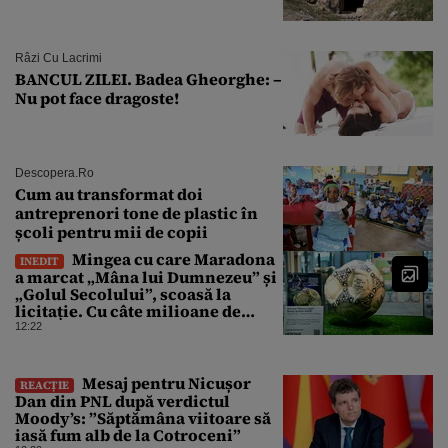
Râzi Cu Lacrimi
BANCUL ZILEI. Badea Gheorghe: –
Nu pot face dragoste!
Descopera.ro
Cum au transformat doi
antreprenori tone de plastic în
școli pentru mii de copii
Mingea cu care Maradona
INEDIT
a marcat „Mâna lui Dumnezeu” și
„Golul Secolului”, scoasă la
licitație. Cu câte milioane de
dolari ar putea fi vândută
12:22
Mesaj pentru Nicușor
REACȚIE
Dan din PNL după verdictul
Moody’s: ”Săptămâna viitoare să
iasă fum alb de la Cotroceni”