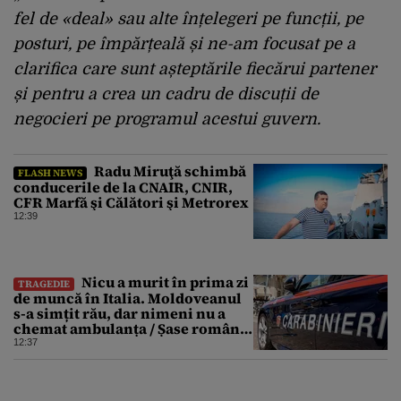
fel de «deal» sau alte înțelegeri pe funcții, pe
posturi, pe împărțeală și ne-am focusat pe a
clarifica care sunt așteptările fiecărui partener
și pentru a crea un cadru de discuții de
negocieri pe programul acestui guvern.
Radu Miruţă schimbă
FLASH NEWS
conducerile de la CNAIR, CNIR,
CFR Marfă şi Călători şi Metrorex
12:39
Nicu a murit în prima zi
TRAGEDIE
de muncă în Italia. Moldoveanul
s-a simțit rău, dar nimeni nu a
chemat ambulanța / Șase români,
anchetați
12:37