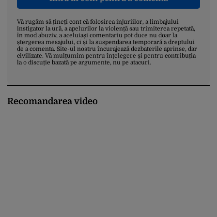
Vă rugăm să țineți cont că folosirea injuriilor, a limbajului
instigator la ură, a apelurilor la violență sau trimiterea repetată,
în mod abuziv, a aceluiași comentariu pot duce nu doar la
ștergerea mesajului, ci și la suspendarea temporară a dreptului
de a comenta. Site-ul nostru încurajează dezbaterile aprinse, dar
civilizate. Vă mulțumim pentru înțelegere și pentru contribuția
la o discuție bazată pe argumente, nu pe atacuri.
Recomandarea video