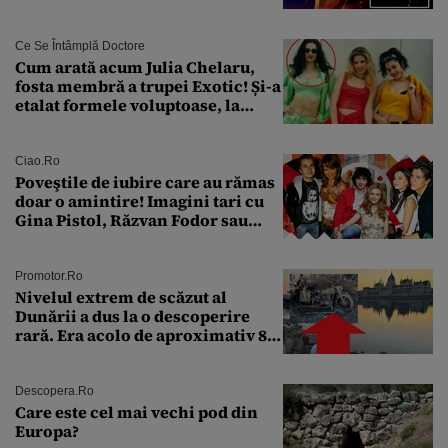
un nou conflict global
Ce Se Întâmplă Doctore
Cum arată acum Julia Chelaru,
fosta membră a trupei Exotic! Și-a
etalat formele voluptoase, la
aproape 50 de ani
Ciao.ro
Poveştile de iubire care au rămas
doar o amintire! Imagini tari cu
Gina Pistol, Răzvan Fodor sau
Andra Măruţă şi foştii parteneri
Promotor.ro
Nivelul extrem de scăzut al
Dunării a dus la o descoperire
rară. Era acolo de aproximativ 80
de ani
Descopera.ro
Care este cel mai vechi pod din
Europa?