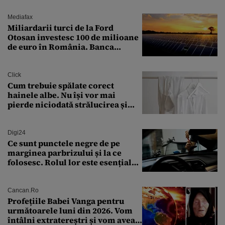
arme ne trebuie”
Mediafax
Miliardarii turci de la Ford
Otosan investesc 100 de milioane
de euro în România. Banca
Transilvania le acordă o
finanțare uriașă
Click
Cum trebuie spălate corect
hainele albe. Nu își vor mai
pierde niciodată strălucirea și
culoarea intensă
Digi24
Ce sunt punctele negre de pe
marginea parbrizului și la ce
folosesc. Rolul lor este esențial
pentru siguranța mașinii
Cancan.ro
Profețiile Babei Vanga pentru
următoarele luni din 2026. Vom
întâlni extratereștri și vom avea