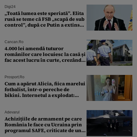
Digi24
„Toată lumea este speriată”. Elita
rusă se teme că FSB „scapă de sub
control”, după ce Putin a extins
puterea serviciului
Cancan.ro
4.000 lei amendă tuturor
românilor care locuiesc la casă și
fac acest lucru în curte, crezând
că nu îi vede nimeni
Prosport.ro
Cum a apărut Alicia, fiica marelui
fotbalist, într-o pereche de
bikini. Internetul a explodat:
„Zeiță superbă!”
Adevarul
Achizițiile de armament pe care
România le face cu Ucraina prin
programul SAFE, criticate de un
expert în securitate: „Nu știm ce