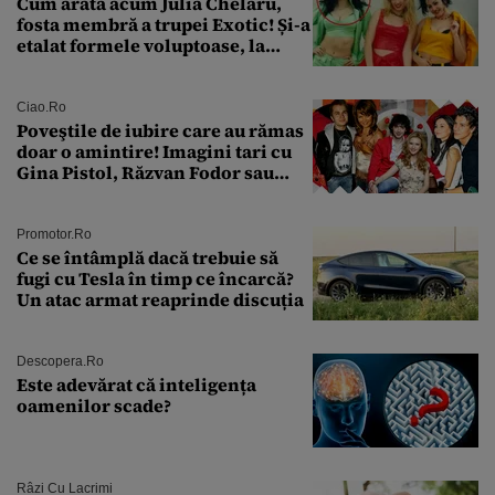
Cum arată acum Julia Chelaru,
fosta membră a trupei Exotic! Și-a
etalat formele voluptoase, la
aproape 50 de ani
Ciao.ro
Poveştile de iubire care au rămas
doar o amintire! Imagini tari cu
Gina Pistol, Răzvan Fodor sau
Andra Măruţă şi foştii parteneri
Promotor.ro
Ce se întâmplă dacă trebuie să
fugi cu Tesla în timp ce încarcă?
Un atac armat reaprinde discuția
Descopera.ro
Este adevărat că inteligența
oamenilor scade?
Râzi Cu Lacrimi