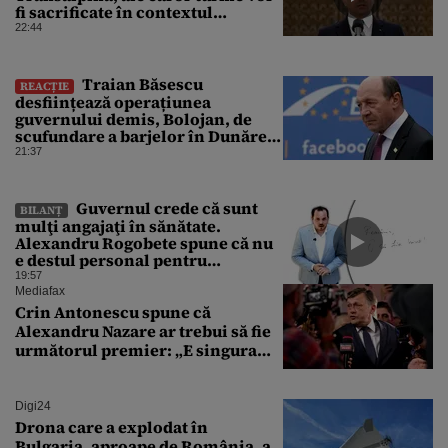
fi sacrificate în contextul
focarului de variolă ovină
22:44
Traian Băsescu
REACȚIE
desființează operațiunea
guvernului demis, Bolojan, de
scufundare a barjelor în Dunăre:
„Este o improvizație”
21:37
Guvernul crede că sunt
BILANȚ
mulţi angajaţi în sănătate.
Alexandru Rogobete spune că nu
e destul personal pentru
combaterea infecţiilor
19:57
nosocomiale
Mediafax
Crin Antonescu spune că
Alexandru Nazare ar trebui să fie
următorul premier: „E singura
soluție”
Digi24
Drona care a explodat în
Bulgaria, aproape de România, a