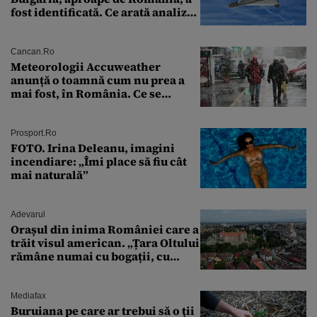
fost identificată. Ce arată analiza
preliminară a epavei
Cancan.ro
Meteorologii Accuweather
anunță o toamnă cum nu prea a
mai fost, în România. Ce se
întâmplă în septembrie,
octombrie și noiembrie 2026, în
București. Pe ce dată ninge
Prosport.ro
FOTO. Irina Deleanu, imagini
incendiare: „Îmi place să fiu cât
mai naturală”
Adevarul
Orașul din inima României care a
trăit visul american. „Țara Oltului
rămâne numai cu bogații, cu
babele, cu moșnegii și cu
sărăntocii”
Mediafax
Buruiana pe care ar trebui să o ții