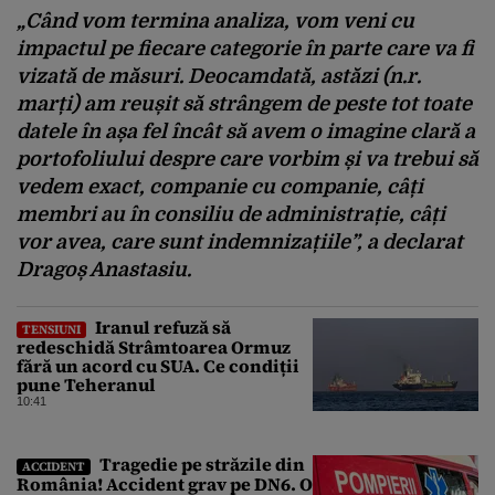
„Când vom termina analiza, vom veni cu
impactul pe fiecare categorie în parte care va fi
vizată de măsuri. Deocamdată, astăzi (n.r.
marți) am reușit să strângem de peste tot toate
datele în așa fel încât să avem o imagine clară a
portofoliului despre care vorbim și va trebui să
vedem exact, companie cu companie, câți
membri au în consiliu de administrație, câți
vor avea, care sunt indemnizațiile”,
a declarat
Dragoș Anastasiu.
Iranul refuză să
TENSIUNI
redeschidă Strâmtoarea Ormuz
fără un acord cu SUA. Ce condiții
pune Teheranul
10:41
Tragedie pe străzile din
ACCIDENT
România! Accident grav pe DN6. O