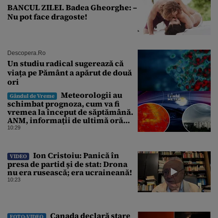
BANCUL ZILEI. Badea Gheorghe: –
Nu pot face dragoste!
Descopera.ro
Un studiu radical sugerează că
viața pe Pământ a apărut de două
ori
Meteorologii au
Gândul de Vreme
schimbat prognoza, cum va fi
vremea la început de săptămână.
ANM, informații de ultimă oră
pentru Gândul
10:29
Ion Cristoiu: Panică în
VIDEO
presa de partid și de stat: Drona
nu era rusească; era ucraineană!
10:23
Canada declară stare
FOTO-VIDEO