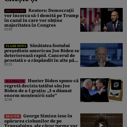
Reuters: Democrații
DEZVĂLUIRI
vor încerca să-l demită pe Trump
în cazul în care vor obține
majoritatea în Congres
23:59
Sănătatea fostului
FLASH NEWS
președinte american Joe Biden se
deteriorează rapid. Cancerul de
prostată s-a răspândit în alte părți
ale corpului
23:23
Hunter Biden spune că
SCANDALOS
regretă decizia tatălui său Joe
Biden de a-l grația: „I-a dăunat
enorm moștenirii sale”
22:58
George Simion iese în
REACȚIE
apărarea ciobanilor de pe
Transalpina, ale căror turme vor