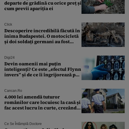
departe de grădină cu orice preț și
cum previi apariția ei
Click
Descoperire incredibilă făcută în
inima Budapestei. O motocicletă
și doi soldați germani au fost
găsiți în Dunăre
Digi24
Devin oamenii mai puțin
inteligenți? Ce este „efectul Flynn
invers” și de ce îi îngrijorează pe
cercetători
Cancan.ro
4.000 lei amendă tuturor
românilor care locuiesc la casă și
fac acest lucru în curte, crezând
că nu îi vede nimeni
Ce Se Întâmplă Doctore