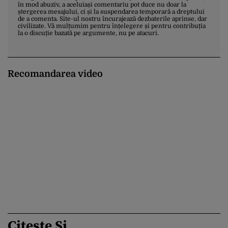
în mod abuziv, a aceluiași comentariu pot duce nu doar la
ștergerea mesajului, ci și la suspendarea temporară a dreptului
de a comenta. Site-ul nostru încurajează dezbaterile aprinse, dar
civilizate. Vă mulțumim pentru înțelegere și pentru contribuția
la o discuție bazată pe argumente, nu pe atacuri.
Recomandarea video
Citește Și