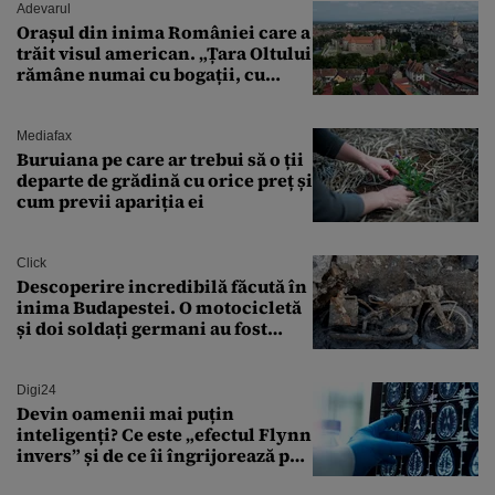
Adevarul
Orașul din inima României care a
trăit visul american. „Țara Oltului
rămâne numai cu bogații, cu
babele, cu moșnegii și cu
sărăntocii”
Mediafax
Buruiana pe care ar trebui să o ții
departe de grădină cu orice preț și
cum previi apariția ei
Click
Descoperire incredibilă făcută în
inima Budapestei. O motocicletă
și doi soldați germani au fost
găsiți în Dunăre
Digi24
Devin oamenii mai puțin
inteligenți? Ce este „efectul Flynn
invers” și de ce îi îngrijorează pe
cercetători