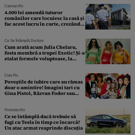
Cancan.ro
4.000 lei amendă tuturor
românilor care locuiesc la casă și
fac acest lucru în curte, crezând
că nu îi vede nimeni
Ce Se Întâmplă Doctore
Cum arată acum Julia Chelaru,
fosta membră a trupei Exotic! Și-a
etalat formele voluptoase, la
aproape 50 de ani
Ciao.ro
Poveştile de iubire care au rămas
doar o amintire! Imagini tari cu
Gina Pistol, Răzvan Fodor sau
Andra Măruţă şi foştii parteneri
Promotor.ro
Ce se întâmplă dacă trebuie să
fugi cu Tesla în timp ce încarcă?
Un atac armat reaprinde discuția