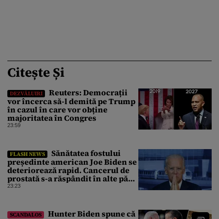
Citește Și
Reuters: Democrații
DEZVĂLUIRI
vor încerca să-l demită pe Trump
în cazul în care vor obține
majoritatea în Congres
23:59
Sănătatea fostului
FLASH NEWS
președinte american Joe Biden se
deteriorează rapid. Cancerul de
prostată s-a răspândit în alte părți
ale corpului
23:23
Hunter Biden spune că
SCANDALOS