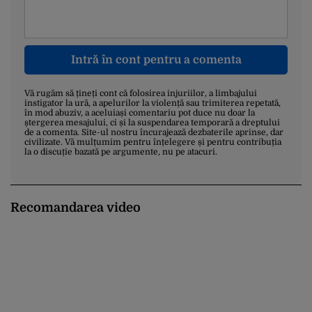
Intră în cont pentru a comenta
Vă rugăm să țineți cont că folosirea injuriilor, a limbajului
instigator la ură, a apelurilor la violență sau trimiterea repetată,
în mod abuziv, a aceluiași comentariu pot duce nu doar la
ștergerea mesajului, ci și la suspendarea temporară a dreptului
de a comenta. Site-ul nostru încurajează dezbaterile aprinse, dar
civilizate. Vă mulțumim pentru înțelegere și pentru contribuția
la o discuție bazată pe argumente, nu pe atacuri.
Recomandarea video