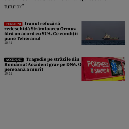
tuturor”.
Iranul refuză să
TENSIUNI
redeschidă Strâmtoarea Ormuz
fără un acord cu SUA. Ce condiții
pune Teheranul
10:41
Tragedie pe străzile din
ACCIDENT
România! Accident grav pe DN6. O
persoană a murit
10:31