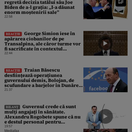
regretă decizia tatălui său Joe
Biden de a-l grația: „I-a dăunat
enorm moștenirii sale”
22:58
George Simion iese în
REACȚIE
apărarea ciobanilor de pe
Transalpina, ale căror turme vor
fi sacrificate în contextul
focarului de variolă ovină
22:44
Traian Băsescu
REACȚIE
desființează operațiunea
guvernului demis, Bolojan, de
scufundare a barjelor în Dunăre:
„Este o improvizație”
21:37
Guvernul crede că sunt
BILANȚ
mulţi angajaţi în sănătate.
Alexandru Rogobete spune că nu
e destul personal pentru
combaterea infecţiilor
19:57
nosocomiale
Mediafax