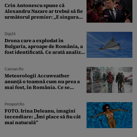
Crin Antonescu spune că
Alexandru Nazare ar trebui să fie
următorul premier: „E singura
soluție”
Digi24
Drona care a explodat în
Bulgaria, aproape de România, a
fost identificată. Ce arată analiza
preliminară a epavei
Cancan.ro
Meteorologii Accuweather
anunță o toamnă cum nu prea a
mai fost, în România. Ce se
întâmplă în septembrie,
octombrie și noiembrie 2026, în
București. Pe ce dată ninge
Prosport.ro
FOTO. Irina Deleanu, imagini
incendiare: „Îmi place să fiu cât
mai naturală”