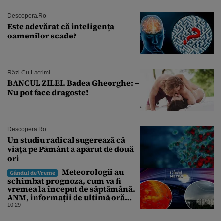
Descopera.ro
Este adevărat că inteligența
oamenilor scade?
Râzi Cu Lacrimi
BANCUL ZILEI. Badea Gheorghe: –
Nu pot face dragoste!
Descopera.ro
Un studiu radical sugerează că
viața pe Pământ a apărut de două
ori
Meteorologii au
Gândul de Vreme
schimbat prognoza, cum va fi
vremea la început de săptămână.
ANM, informații de ultimă oră
pentru Gândul
10:29