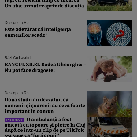
Un atac armat reaprinde discuția
Descopera.ro
Este adevărat că inteligența
oamenilor scade?
Râzi Cu Lacrimi
BANCUL ZILEI. Badea Gheorghe: –
Nu pot face dragoste!
Descopera.ro
Două studii au dezvăluit că
oamenii și șoarecii au ceva foarte
important în comun
O ambulanţă a fost
INCIDENT
atacată cu topoare și pietre la Cluj
după ce într-un clip de pe TikTok
s-a spus că ”fură copii”