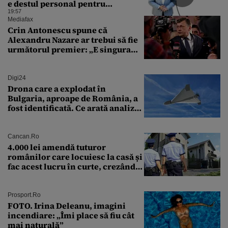
e destul personal pentru
combaterea infecţiilor
19:57
nosocomiale
Mediafax
Crin Antonescu spune că
Alexandru Nazare ar trebui să fie
următorul premier: „E singura
soluție”
Digi24
Drona care a explodat în
Bulgaria, aproape de România, a
fost identificată. Ce arată analiza
preliminară a epavei
Cancan.ro
4.000 lei amendă tuturor
românilor care locuiesc la casă și
fac acest lucru în curte, crezând
că nu îi vede nimeni
Prosport.ro
FOTO. Irina Deleanu, imagini
incendiare: „Îmi place să fiu cât
mai naturală”