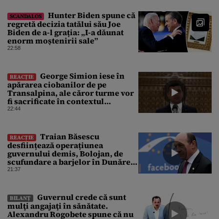
Hunter Biden spune că
SCANDALOS
regretă decizia tatălui său Joe
Biden de a-l grația: „I-a dăunat
enorm moștenirii sale”
22:58
George Simion iese în
REACȚIE
apărarea ciobanilor de pe
Transalpina, ale căror turme vor
fi sacrificate în contextul
focarului de variolă ovină
22:44
Traian Băsescu
REACȚIE
desființează operațiunea
guvernului demis, Bolojan, de
scufundare a barjelor în Dunăre:
„Este o improvizație”
21:37
Guvernul crede că sunt
BILANȚ
mulţi angajaţi în sănătate.
Alexandru Rogobete spune că nu