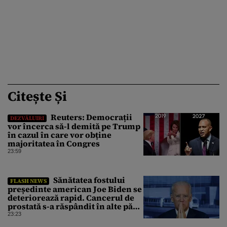
Citește Și
Reuters: Democrații
DEZVĂLUIRI
vor încerca să-l demită pe Trump
în cazul în care vor obține
majoritatea în Congres
23:59
Sănătatea fostului
FLASH NEWS
președinte american Joe Biden se
deteriorează rapid. Cancerul de
prostată s-a răspândit în alte părți
ale corpului
23:23