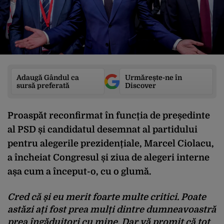
Adaugă Gândul ca
Urmărește-ne în
sursă preferată
Discover
Proaspăt reconfirmat în funcția de președinte
al PSD și candidatul desemnat al partidului
pentru alegerile prezidențiale, Marcel Ciolacu,
a încheiat Congresul și ziua de alegeri interne
așa cum a început-o, cu o glumă.
Cred că și eu merit foarte multe critici. Poate
astăzi ați fost prea mulți dintre dumneavoastră
prea îngăduitori cu mine. Dar vă promit că tot