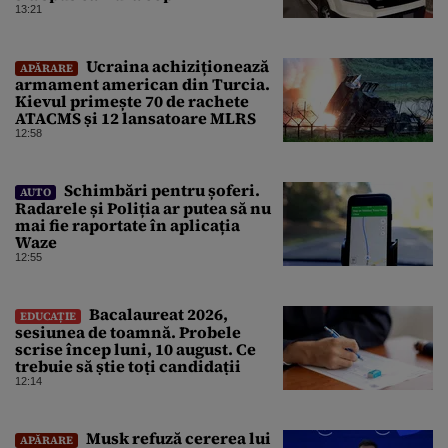
13:21
Ucraina achiziționează
APĂRARE
armament american din Turcia.
Kievul primește 70 de rachete
ATACMS și 12 lansatoare MLRS
12:58
Schimbări pentru șoferi.
AUTO
Radarele și Poliția ar putea să nu
mai fie raportate în aplicația
Waze
12:55
Bacalaureat 2026,
EDUCAȚIE
sesiunea de toamnă. Probele
scrise încep luni, 10 august. Ce
trebuie să știe toți candidații
12:14
Musk refuză cererea lui
APĂRARE