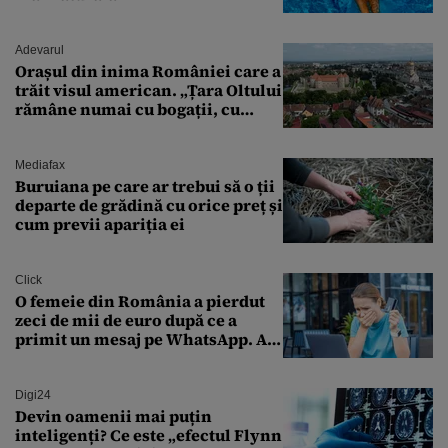
Adevarul
Orașul din inima României care a
trăit visul american. „Țara Oltului
rămâne numai cu bogații, cu
babele, cu moșnegii și cu
sărăntocii”
Mediafax
Buruiana pe care ar trebui să o ții
departe de grădină cu orice preț și
cum previi apariția ei
Click
O femeie din România a pierdut
zeci de mii de euro după ce a
primit un mesaj pe WhatsApp. A
crezut că va moșteni 175.000 de
euro din Franța
Digi24
Devin oamenii mai puțin
inteligenți? Ce este „efectul Flynn