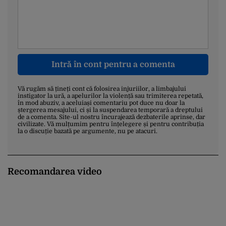
Intră în cont pentru a comenta
Vă rugăm să țineți cont că folosirea injuriilor, a limbajului
instigator la ură, a apelurilor la violență sau trimiterea repetată,
în mod abuziv, a aceluiași comentariu pot duce nu doar la
ștergerea mesajului, ci și la suspendarea temporară a dreptului
de a comenta. Site-ul nostru încurajează dezbaterile aprinse, dar
civilizate. Vă mulțumim pentru înțelegere și pentru contribuția
la o discuție bazată pe argumente, nu pe atacuri.
Recomandarea video