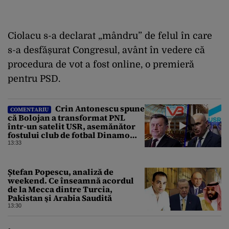
Ciolacu s-a declarat „mândru” de felul în care
s-a desfășurat Congresul, avânt în vedere că
procedura de vot a fost online, o premieră
pentru PSD.
Crin Antonescu spune
COMENTARIU
că Bolojan a transformat PNL
într-un satelit USR, asemănător
fostului club de fotbal Dinamo
Victoria, care a aparținut Miliției
13:33
Ștefan Popescu, analiză de
weekend. Ce înseamnă acordul
de la Mecca dintre Turcia,
Pakistan şi Arabia Saudită
13:30