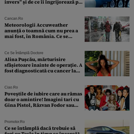
invers” și de ce îi îngrijorează pe
cercetători
Cancan.ro
Meteorologii Accuweather
anunță o toamnă cum nu prea a
mai fost, în România. Ce se
întâmplă în septembrie,
octombrie și noiembrie 2026, în
București. Pe ce dată ninge
Ce Se Întâmplă Doctore
Alina Pușcău, mărturisire
sfâșietoare înainte de operație. A
fost diagnosticată cu cancer la
sân în metastază: „Este singurul
tratament care o să mă ajute să
îmi salvez viața”
Ciao.ro
Poveştile de iubire care au rămas
doar o amintire! Imagini tari cu
Gina Pistol, Răzvan Fodor sau
Andra Măruţă şi foştii parteneri
Promotor.ro
Ce se întâmplă dacă trebuie să
fugi cu Tesla în timp ce încarcă?