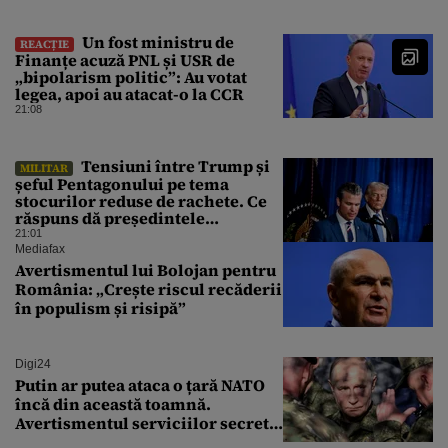
Un fost ministru de
REACȚIE
Finanțe acuză PNL și USR de
„bipolarism politic”: Au votat
legea, apoi au atacat-o la CCR
21:08
Tensiuni între Trump și
MILITAR
șeful Pentagonului pe tema
stocurilor reduse de rachete. Ce
răspuns dă președintele
american
21:01
Mediafax
Avertismentul lui Bolojan pentru
România: „Crește riscul recăderii
în populism și risipă”
Digi24
Putin ar putea ataca o țară NATO
încă din această toamnă.
Avertismentul serviciilor secrete
americane