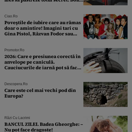
a fost descoperită la un control de
rutină
Ciao.ro
Poveştile de iubire care au rămas
doar o amintire! Imagini tari cu
Gina Pistol, Răzvan Fodor sau
Andra Măruţă şi foştii parteneri
Promotor.ro
2026: Care e presiunea corectă în
anvelope pe caniculă.
Cauciucurile de iarnă pot să facă
explozie la peste 40°C?
Descopera.ro
Care este cel mai vechi pod din
Europa?
Râzi Cu Lacrimi
BANCUL ZILEI. Badea Gheorghe: –
Nu pot face dragoste!