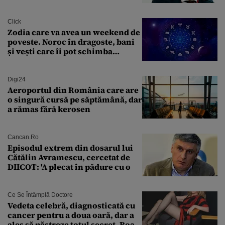
ipotecar
Click
Zodia care va avea un weekend de
poveste. Noroc în dragoste, bani
și vești care îi pot schimba
viitorul
Digi24
Aeroportul din România care are
o singură cursă pe săptămână, dar
a rămas fără kerosen
Cancan.ro
Episodul extrem din dosarul lui
Cătălin Avramescu, cercetat de
DIICOT: 'A plecat în pădure cu o
Ce Se Întâmplă Doctore
Vedeta celebră, diagnosticată cu
cancer pentru a doua oară, dar a
ales să păstreze totul secret. Boala