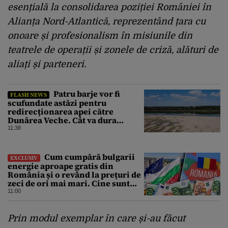
esențială la consolidarea poziției României în
Alianța Nord-Atlantică, reprezentând țara cu
onoare și profesionalism în misiunile din
teatrele de operații și zonele de criză, alături de
aliați și parteneri.
Patru barje vor fi
FLASH NEWS
scufundate astăzi pentru
redirecționarea apei către
Dunărea Veche. Cât va dura
operațiunea
11:38
Cum cumpără bulgarii
EXCLUSIV
energie aproape gratis din
România și o revând la prețuri de
zeci de ori mai mari. Cine sunt
noii „băieți deștepți” din energie
11:00
de la sud de Dunăre
Prin modul exemplar în care și-au făcut