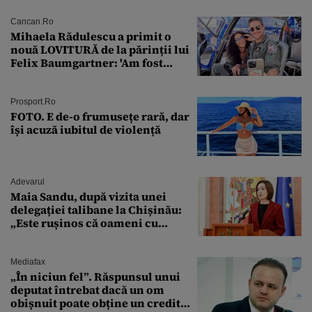
Cancan.ro
Mihaela Rădulescu a primit o
nouă LOVITURĂ de la părinții lui
Felix Baumgartner: 'Am fost
ȘTEARSĂ complet din
Prosport.ro
FOTO. E de-o frumusețe rară, dar
își acuză iubitul de violență
Adevarul
Maia Sandu, după vizita unei
delegației talibane la Chișinău:
„Este rușinos că oameni cu
funcții înalte nu se
documentează”
Mediafax
„În niciun fel”. Răspunsul unui
deputat întrebat dacă un om
obișnuit poate obține un credit