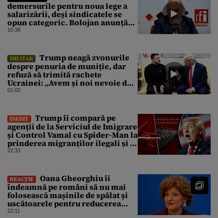
demersurile pentru noua lege a
salarizării, deși sindicatele se
opun categoric. Bolojan anunță
când ar putea fi depusă în
10:38
Parlament
Trump neagă zvonurile
MILITAR
despre penuria de muniție, dar
refuză să trimită rachete
Ucrainei: „Avem și noi nevoie de
rachete”
01:02
Trump îi compară pe
INEDIT
agenții de la Serviciul de Imigrare
și Control Vamal cu Spider-Man la
prinderea migranților ilegali și a
infractorilor
22:33
Oana Gheorghiu îi
REACȚIE
îndeamnă pe români să nu mai
folosească mașinile de spălat și
uscătoarele pentru reducerea
consumului de energie
22:11