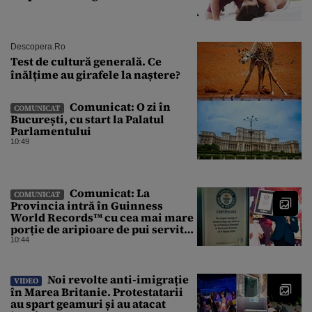
Descopera.ro
Test de cultură generală. Ce
înălțime au girafele la naștere?
Comunicat: O zi în
COMUNICAT
București, cu start la Palatul
Parlamentului
10:49
Comunicat: La
COMUNICAT
Provincia intră în Guinness
World Records™ cu cea mai mare
porție de aripioare de pui servită
la un eveniment
10:44
Noi revolte anti-imigrație
VIDEO
în Marea Britanie. Protestatarii
au spart geamuri și au atacat