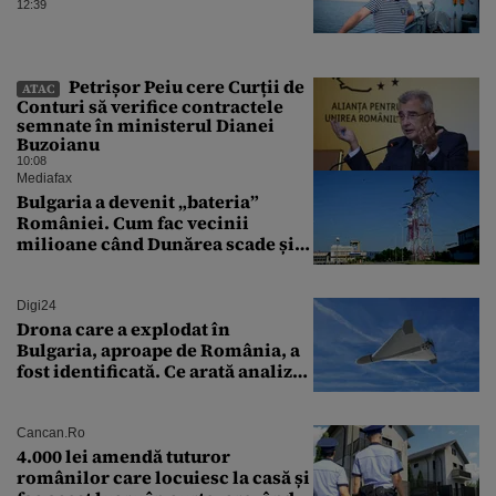
12:39
Petrișor Peiu cere Curții de
ATAC
Conturi să verifice contractele
semnate în ministerul Dianei
Buzoianu
10:08
Mediafax
Bulgaria a devenit „bateria”
României. Cum fac vecinii
milioane când Dunărea scade și
Cernavodă produce puțin
Digi24
Drona care a explodat în
Bulgaria, aproape de România, a
fost identificată. Ce arată analiza
preliminară a epavei
Cancan.ro
4.000 lei amendă tuturor
românilor care locuiesc la casă și