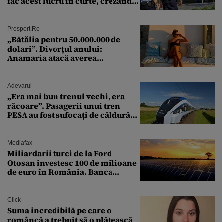
fac acest lucru în curte, crezând
că nu îi vede nimeni
Prosport.ro
„Bătălia pentru 50.000.000 de
dolari”. Divorțul anului:
Anamaria atacă averea
milionarului
Adevarul
„Era mai bun trenul vechi, era
răcoare”. Pasagerii unui tren
PESA au fost sufocați de căldură
pe ruta București-Constanța
Mediafax
Miliardarii turci de la Ford
Otosan investesc 100 de milioane
de euro în România. Banca
Transilvania le acordă o
finanțare uriașă
Click
Suma incredibilă pe care o
româncă a trebuit să o plătească