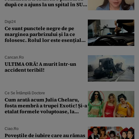
după ce a ajuns la un spital în SUA:
„Asta este America”
Digi24
Ce sunt punctele negre de pe
marginea parbrizului și la ce
folosesc. Rolul lor este esențial
pentru siguranța mașinii
Cancan.ro
ULTIMA ORĂ! A murit într-un
accident teribil!
Ce Se Întâmplă Doctore
Cum arată acum Julia Chelaru,
fosta membră a trupei Exotic! Și-a
etalat formele voluptoase, la
aproape 50 de ani
Ciao.ro
Poveştile de iubire care au rămas