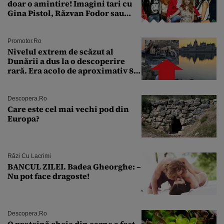
doar o amintire! Imagini tari cu
Gina Pistol, Răzvan Fodor sau
Andra Măruţă şi foştii parteneri
Promotor.ro
Nivelul extrem de scăzut al
Dunării a dus la o descoperire
rară. Era acolo de aproximativ 80
de ani
Descopera.ro
Care este cel mai vechi pod din
Europa?
Râzi Cu Lacrimi
BANCUL ZILEI. Badea Gheorghe: –
Nu pot face dragoste!
Descopera.ro
O proteină cheie din carne a fost