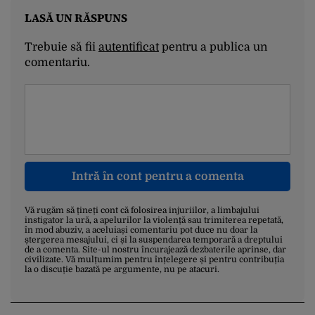
LASĂ UN RĂSPUNS
Trebuie să fii
autentificat
pentru a publica un
comentariu.
Intră în cont pentru a comenta
Vă rugăm să țineți cont că folosirea injuriilor, a limbajului
instigator la ură, a apelurilor la violență sau trimiterea repetată,
în mod abuziv, a aceluiași comentariu pot duce nu doar la
ștergerea mesajului, ci și la suspendarea temporară a dreptului
de a comenta. Site-ul nostru încurajează dezbaterile aprinse, dar
civilizate. Vă mulțumim pentru înțelegere și pentru contribuția
la o discuție bazată pe argumente, nu pe atacuri.