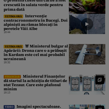
crescută în salata verde pentru
prima dată
Intervenție
ULTIMA ORĂ
contracronometru în Bucegi. Doi
alpinişti au rămas blocaţi în
peretele Văii Albe
18:44
🚨 Ministerul bulgar al
ULTIMA ORĂ
Apărării: Drona care s-a prăbușit
în Kardam este cel mai probabil
ucraineană
18:32
Ministerul Finanțelor
FINANCIAR
dă startul la achiziția de titluri de
stat Tezaur. Care este plafonul
minim
18:13
Imagini spectaculoase.
VIDEO