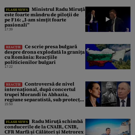
Ministrul Radu Miruţă
FLASH NEWS
este foarte mândru de piloţii de
pe F16: „I-am simţit foarte
pasionali”
17:39
Ce scrie presa bulgară
REACȚIE
despre drona explodată la granița
cu România: Reacțiile
politicienilor bulgari
17:22
Controversă de nivel
REACȚIE
internațional, după concertul
trupei Morandi în Abhazia,
regiune separatistă, sub protecția
Rusiei
15:50
Radu Miruţă schimbă
FLASH NEWS
conducerile de la CNAIR, CNIR,
CFR Marfă şi Călători şi Metrorex