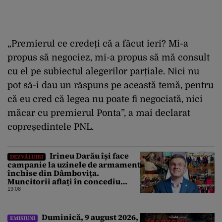
„Premierul ce credeți că a făcut ieri? Mi-a
propus să negociez, mi-a propus să mă consult
cu el pe subiectul alegerilor parțiale. Nici nu
pot să-i dau un răspuns pe această temă, pentru
că eu cred că legea nu poate fi negociată, nici
măcar cu premierul Ponta”, a mai declarat
copreședintele PNL.
Irineu Darău își face
DEZVĂLUIRI
campanie la uzinele de armament
închise din Dâmbovița.
Muncitorii aflați în concediu
forțat din cauza lipsei comenzilor
19:08
au fost chemați de acasă pentru a
da mâna cu Ministrul Economiei
Duminică, 9 august 2026,
EMISIUNI