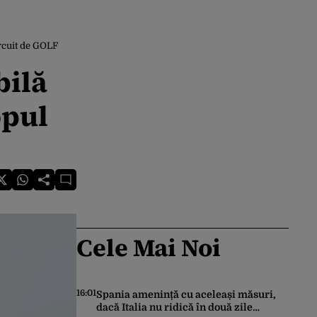
ircuit de GOLF
bilă
opul
Cele Mai Noi
16:01
Spania amenință cu aceleași măsuri,
dacă Italia nu ridică în două zile