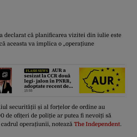
a declarat că planificarea vizitei din iulie este
că aceasta va implica o „operațiune
AUR a
FLASH NEWS
sesizat la CCR două
legi- jalon în PNRR,
adoptate recent de
parlamentari:
15:55
Biodiversitatea şi
Acordul de împrumut
cu BIRD
l securității și al forțelor de ordine au
de ofițeri de poliție ar putea fi nevoiți să
 cadrul operațiunii, notează
The Independent
.