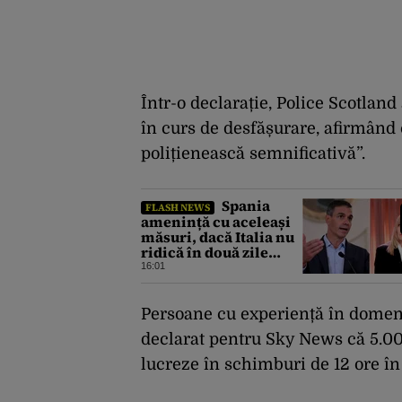
Într-o declarație, Police Scotland 
în curs de desfășurare, afirmând 
polițienească semnificativă”.
Spania
FLASH NEWS
amenință cu aceleași
măsuri, dacă Italia nu
ridică în două zile
controalele asupra
16:01
cetățenilor spanioli,
din cauza crizei
migrației
Persoane cu experiență în domeniu
declarat pentru Sky News că 5.000 
lucreze în schimburi de 12 ore în