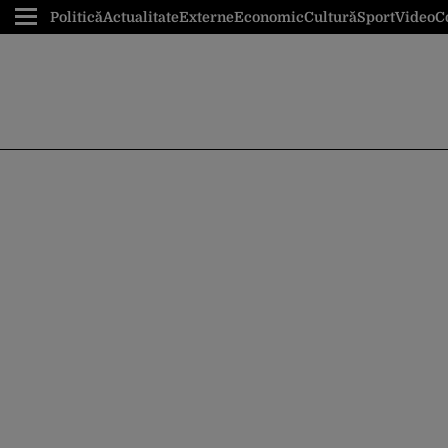
Politică
Actualitate
Externe
Economic
Cultură
Sport
Video
C