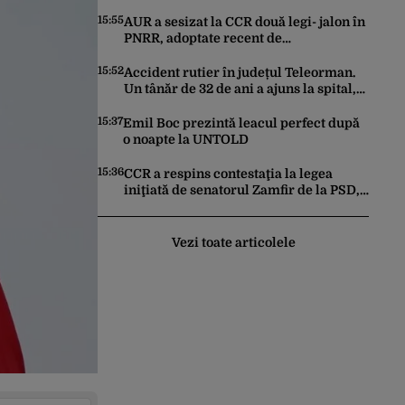
controalele asupra cetățenilor spanioli,
din cauza crizei migrației
15:55
AUR a sesizat la CCR două legi- jalon în
PNRR, adoptate recent de
parlamentari: Biodiversitatea şi
Acordul de împrumut cu BIRD
15:52
Accident rutier în județul Teleorman.
Un tânăr de 32 de ani a ajuns la spital,
după impactul dintre 2 vehicule
15:37
Emil Boc prezintă leacul perfect după
o noapte la UNTOLD
15:36
CCR a respins contestaţia la legea
iniţiată de senatorul Zamfir de la PSD,
care permite reluarea construcţiei
hidrocentralelor din zonele protejate
Vezi toate articolele