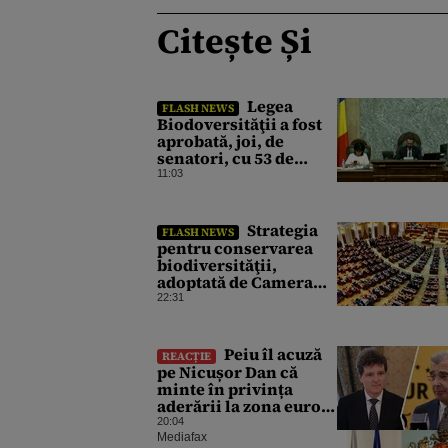
Citește Și
Legea
FLASH NEWS
Biodoversităţii a fost
aprobată, joi, de
senatori, cu 53 de
voturi pentru şi 18
11:03
contra
Strategia
FLASH NEWS
pentru conservarea
biodiversităţii,
adoptată de Camera
Deputaţilor. USR
22:31
susține că a votat
proiectul cu
amendamentele PSD
Peiu îl acuză
REACȚIE
pentru a nu bloca un
pe Nicușor Dan că
jalon PNRR
minte în privința
aderării la zona euro:
„Nu există niciun
20:04
consens”
Mediafax