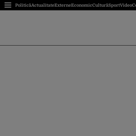
Politică
Actualitate
Externe
Economic
Cultură
Sport
Video
C