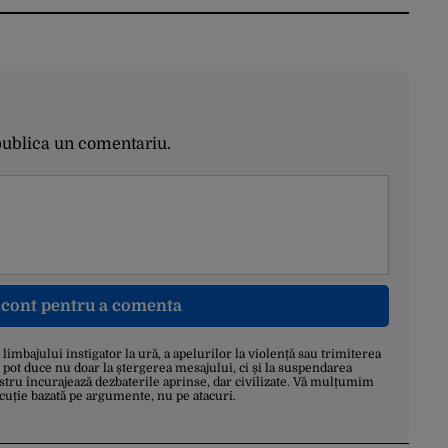
publica un comentariu.
n cont pentru a comenta
a limbajului instigator la ură, a apelurilor la violență sau trimiterea
 pot duce nu doar la ștergerea mesajului, ci și la suspendarea
stru încurajează dezbaterile aprinse, dar civilizate. Vă mulțumim
scuție bazată pe argumente, nu pe atacuri.