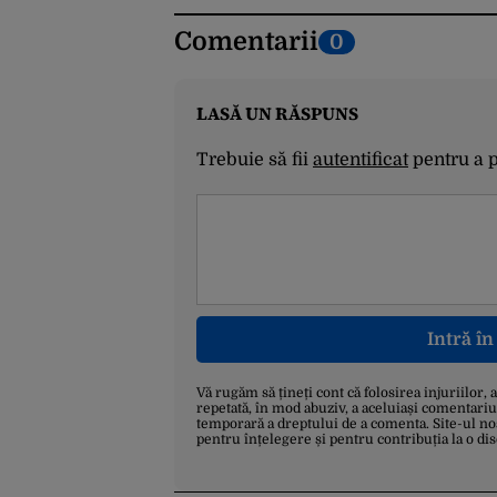
Comentarii
0
LASĂ UN RĂSPUNS
Trebuie să fii
autentificat
pentru a 
Intră î
Vă rugăm să țineți cont că folosirea injuriilor, 
repetată, în mod abuziv, a aceluiași comentariu
temporară a dreptului de a comenta. Site-ul no
pentru înțelegere și pentru contribuția la o di