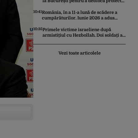
la București pentru a debloca proiectul
SMR de la Doicești
10:41
România, în a 11-a lună de scădere a
cumpărăturilor. Iunie 2026 a adus
prăbușirea comerțului, potrivit datelor
INS
10:35
Primele victime israeliene după
armistițiul cu Hezbollah. Doi soldați au
murit în sudul Libanului, iar un atac
aerian israelian a ucis un civil
Vezi toate articolele