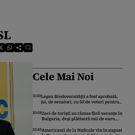
SL
Cele Mai Noi
11:03
Legea Biodoversităţii a fost aprobată,
joi, de senatori, cu 53 de voturi pentru
şi 18 contra
10:58
Zeci de turiști au rămas fără vacanțe în
Bulgaria, deși plătiseră mii de euro.
Cum s-au anulat zborurile charter de
pe o zi pe alta
10:43
Americanii de la NuScale vin în august