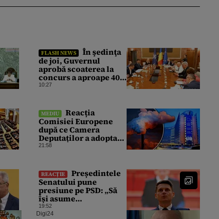
În şedinţa
FLASH NEWS
de joi, Guvernul
aprobă scoaterea la
concurs a aproape 400
de posturi vacante la
10:27
Transgaz,
Transelectrica şi
Hidroelectrica
Reacția
MEDIU
Comisiei Europene
după ce Camera
Deputaților a adoptat
Legea decarbonizării:
21:58
„Urmărim evoluția”
Președintele
REACȚIE
Senatului pune
presiune pe PSD: „Să
își asume
responsabilitatea”
19:52
dacă România pierde
Digi24