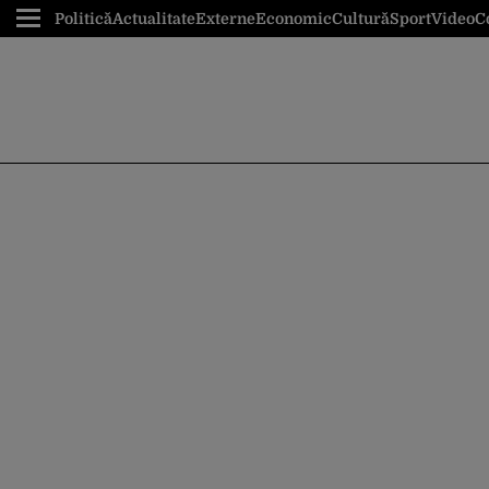
Politică
Actualitate
Externe
Economic
Cultură
Sport
Video
C