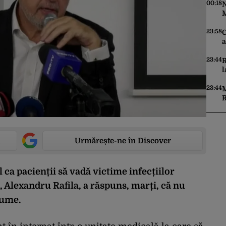
00:18
N
M
f
î
23:58
C
p
a
î
23:44
R
l
R
„
23:44
M
m
R
r
u
p
Urmărește-ne în Discover
 ca pacienții să vadă victime infecțiilor
 Alexandru Rafila, a răspuns, marți, că nu
lume.