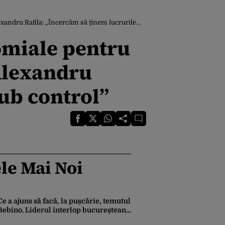
Rafila: „Încercăm să ținem lucrurile sub control”
comiale pentru
 Alexandru
sub control”
le Mai Noi
Ce a ajuns să facă, la pușcărie, temutul
Bebino. Liderul interlop bucureștean,
trimis la reeducare