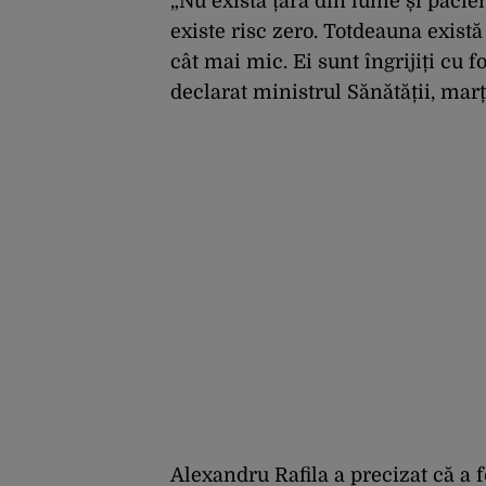
„Nu există țară din lume și pacien
existe risc zero. Totdeauna există 
cât mai mic. Ei sunt îngrijiți cu f
declarat ministrul Sănătății, marț
Alexandru Rafila a precizat că a f