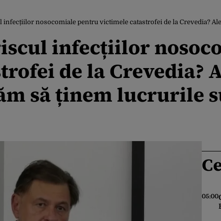
infecțiilor nosocomiale pentru victimele catastrofei de la Crevedia? Alexandru 
riscul infecțiilor noso
strofei de la Crevedia?
căm să ținem lucrurile 
Ce
05:00