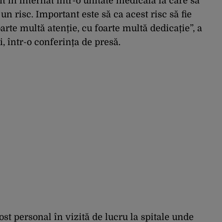
t în internat într-o unitate medicală la care să
un risc. Important este să ca acest risc să fie
oarte multă atenție, cu foarte multă dedicație”, a
i, într-o conferința de presă.
ost personal în vizită de lucru la spitale unde