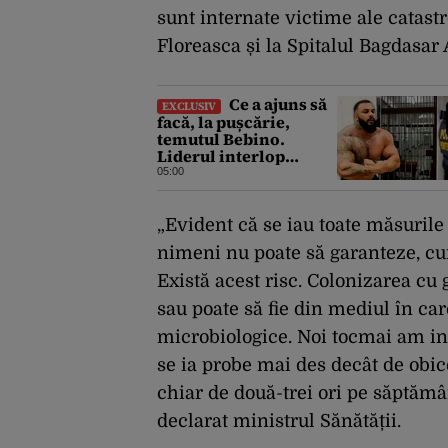
sunt internate victime ale catastr
Floreasca și la Spitalul Bagdasar 
Ce a ajuns să
EXCLUSIV
facă, la pușcărie,
temutul Bebino.
Liderul interlop
bucureștean, trimis la
05:00
reeducare
„Evident că se iau toate măsurile 
nimeni nu poate să garanteze, cum
Există acest risc. Colonizarea cu
sau poate să fie din mediul în car
microbiologice. Noi tocmai am ins
se ia probe mai des decât de obice
chiar de două-trei ori pe săptămâ
declarat ministrul Sănătății.