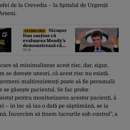
ofei de la Crevedia – la Spitalul de Urgență
Arseni.
Nicușor
ULTIMA ORĂ
Dan susține că
evaluarea Moody’s
demonstrează că
România a făcut pașii
00:18
necesari pentru a
menține încrederea
investitorilor: „Totuși,
care să minimalizeze acest risc, dar, sigur,
perspectiva rămâne
 se dorește uneori, că acest risc nu există.
rezervată”
 germeni multirezistenți poate să fie personală
e se găsește pacientul. Se fac probe
istat pentru monitorizarea acestor pacienți, ă
i – în loc să iau o dată pe săptămână, se ia
nă. Încercăm să ținem lucrurile sub control”, a