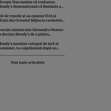
icușor Dan susține că evaluarea
oody’s demonstrează că România a
ăcut pașii necesari pentru a menține
ncrederea investitorilor: „Totuși,
ât de repede și-au epuizat SUA și
erspectiva rămâne rezervată”
liații din Orientul Mijlociu rachetele
n conflictul cu Iranul
eacția ministrului Alexandru Nazare
a decizia Moody’s de a păstra
omânia recomandată investitorilor:
Este un răgaz, dar în niciun caz un
oody’s menține ratingul de țară al
otiv de relaxare”
omâniei, la o săptămână după un
aport similar al agenției Fitch. Lipsa
nui guvern cu puteri depline,
rincipala vulnerabilitate din raport
Vezi toate articolele