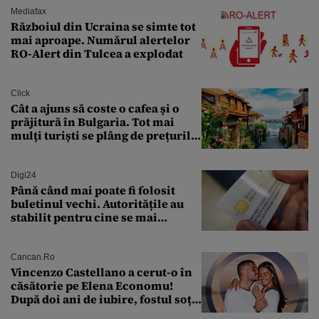
Mediafax
Războiul din Ucraina se simte tot
mai aproape. Numărul alertelor
RO-Alert din Tulcea a explodat
Click
Cât a ajuns să coste o cafea și o
prăjitură în Bulgaria. Tot mai
mulți turiști se plâng de prețurile
ridicate
Digi24
Până când mai poate fi folosit
buletinul vechi. Autoritățile au
stabilit pentru cine se mai
eliberează cartea de identitate
model 1997
Cancan.ro
Vincenzo Castellano a cerut-o în
căsătorie pe Elena Economu!
După doi ani de iubire, fostul soț
al Antoniei se pregătește de nuntă