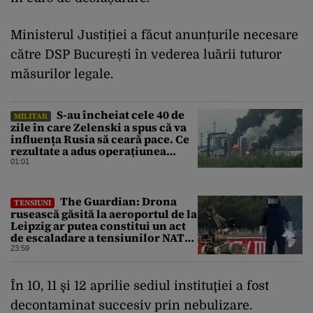
Ministerul Justiției a făcut anunțurile necesare
către DSP București în vederea luării tuturor
măsurilor legale.
S-au încheiat cele 40 de
MILITAR
zile în care Zelenski a spus că va
influența Rusia să ceară pace. Ce
rezultate a adus operațiunea
Kievului
01:01
The Guardian: Drona
TENSIUNI
rusească găsită la aeroportul de la
Leipzig ar putea constitui un act
de escaladare a tensiunilor NATO-
Rusia
23:59
În 10, 11 şi 12 aprilie sediul instituţiei a fost
decontaminat succesiv prin nebulizare.