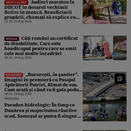
Audieri maraton la
NEWS ALERT
DIICOT în dosarul vechimii
fictive în muncă. Beneficiarii
grupării, chemați să explice cum
au cumpărat vechime pentru
13:16, 04 Aug 2026
pensii uriașe
Câți români au certificat
SOCIAL
de dizabilitate. Care este
handicapul pentru care se emit
cele mai multe încadrări
08:36, 04 Aug 2026
„București, în șantier”.
EXCLUSIV
Imagini în premieră cu Pasajul
Apărătorii Patriei, filmat de sus.
Cum arată și când va fi gata podul
care traversează Șoseaua Berceni
06:45, 04 Aug 2026
Mediafax
Paradox hidrologic: În timp ce
Dunărea și majoritatea râurilor
scad, Someșul ar putea fi singurul
mare râu cu debite în creștere