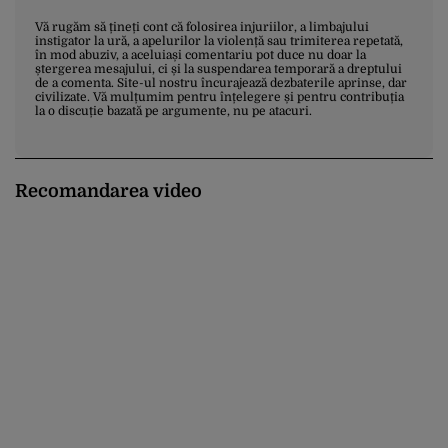
Vă rugăm să țineți cont că folosirea injuriilor, a limbajului
instigator la ură, a apelurilor la violență sau trimiterea repetată,
în mod abuziv, a aceluiași comentariu pot duce nu doar la
ștergerea mesajului, ci și la suspendarea temporară a dreptului
de a comenta. Site-ul nostru încurajează dezbaterile aprinse, dar
civilizate. Vă mulțumim pentru înțelegere și pentru contribuția
la o discuție bazată pe argumente, nu pe atacuri.
Recomandarea video