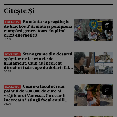
Citește Și
România se pregătește
EXCLUSIV
de blackout? Armata și pompierii
cumpără generatoare în plină
criză energetică
06:30
Stenograme din dosarul
EXCLUSIV
șpăgilor de la uzinele de
armament. Cum au încercat
directorii să scape de dolarii falși
primiți mită: „Din 30.000 s-au
06:15
nimerit ăia ai mei și ai tăi”
Cum s-a făcut scrum
EXCLUSIV
palatul de 500.000 de euro al
vrăjitoarei Vanessa. Cu ce ar fi
încercat să stingă focul copiii
presupusei clarvăzătoare
05:00