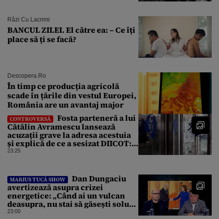
Râzi Cu Lacrimi
BANCUL ZILEI. El către ea: – Ce îți
place să ți se facă?
Descopera.ro
În timp ce producția agricolă
scade în țările din vestul Europei,
România are un avantaj major
Fosta parteneră a lui
CONTROVERSĂ
Cătălin Avramescu lansează
acuzații grave la adresa acestuia
și explică de ce a sesizat DIICOT:
„Făcea baie complet dezbrăcat cu
23:25
copiii”. Fostul consilier
prezidențial respinge acuzațiile
Dan Dungaciu
MARIUS TUCĂ SHOW
avertizează asupra crizei
energetice: „Când ai un vulcan
deasupra, nu stai să găsești soluții
cu leucoplast”
23:00