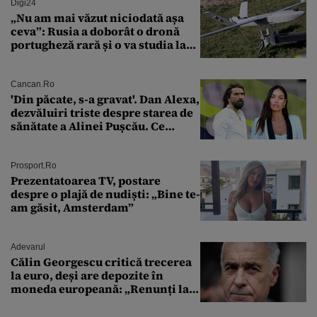
Digi24
„Nu am mai văzut niciodată așa
ceva”: Rusia a doborât o dronă
portugheză rară și o va studia la
un institut de cercetare
Cancan.ro
'Din păcate, s-a gravat'. Dan Alexa,
dezvăluiri triste despre starea de
sănătate a Alinei Pușcău. Ce
discuție au avut cu două zile în
urmă
Prosport.ro
Prezentatoarea TV, postare
despre o plajă de nudiști: „Bine te-
am găsit, Amsterdam”
Adevarul
Călin Georgescu critică trecerea
la euro, deși are depozite în
moneda europeană: „Renunți la
leu, renunți la suveranitate”