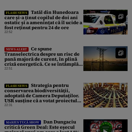
Tatăl din Hunedoara
FLASH NEWS
care și-a ținut copilul de doi ani
ostatic și a amenințat că îl ucide a
fost reținut pentru 24 de ore
22:52
Ce spune
NEWS ALERT
Transelectrica despre un risc de
pană majoră de curent, în plină
criză energetică. Ce se întâmplă
cu Sistemul Electroenergetic
22:51
Național
Strategia pentru
FLASH NEWS
conservarea biodiversităţii,
adoptată de Camera Deputaţilor.
USR susține că a votat proiectul
cu amendamentele PSD pentru a
22:31
nu bloca un jalon PNRR
Dan Dungaciu
MARIUS TUCĂ SHOW
critică Green Deal: Este eșecul
major al unui om care a luat 14%