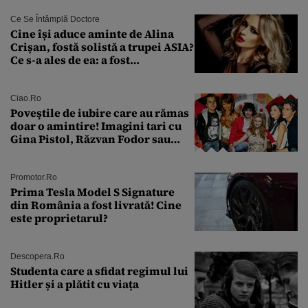
Ce Se Întâmplă Doctore
Cine își aduce aminte de Alina
Crișan, fostă solistă a trupei ASIA?
Ce s-a ales de ea: a fost
condamnată la închisoare cu
suspendare. Ce acuzații i se aduc
Ciao.ro
Poveştile de iubire care au rămas
doar o amintire! Imagini tari cu
Gina Pistol, Răzvan Fodor sau
Andra Măruţă şi foştii parteneri
Promotor.ro
Prima Tesla Model S Signature
din România a fost livrată! Cine
este proprietarul?
Descopera.ro
Studenta care a sfidat regimul lui
Hitler și a plătit cu viața