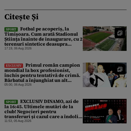
Citește Și
Fotbal pe acoperiș, la
SPORT
Timișoara. Cum arată Stadionul
Știința înainte de inaugurare, cu 2
terenuri sintetice deasupra
tribunei
17:19, 06 Aug 2026
Primul român campion
EXCLUSIV
mondial la box profesionist,
închis pentru tentativă de crimă.
Bărbatul a înjunghiat un alt
interlop periculos
05:00, 06 Aug 2026
EXCLUSIV DINAMO, azi de
SPORT
la 16:45. Ultimele mutări de la
club! Negocieri pentru
transferuri și cazul care a îndoliat
Dinamo
11:53, 05 Aug 2026