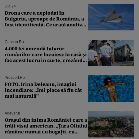
Digi24
Drona care a explodat în
Bulgaria, aproape de România, a
fost identificată. Ce arată analiza
preliminară a epavei
Cancan.ro
4.000 lei amendă tuturor
românilor care locuiesc la casă și
fac acest lucru în curte, crezând
că nu îi vede nimeni
Prosport.ro
FOTO. Irina Deleanu, imagini
incendiare: „Îmi place să fiu cât
mai naturală”
Adevarul
Orașul din inima României care a
trăit visul american. „Țara Oltului
rămâne numai cu bogații, cu
babele, cu moșnegii și cu