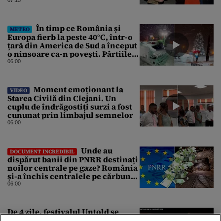
În timp ce România și
METEO
Europa fierb la peste 40°C, într-o
țară din America de Sud a început
o ninsoare ca-n povești. Pârtiile
s-au umplut de schiori
06:00
Moment emoționant la
VIDEO
Starea Civilă din Clejani. Un
cuplu de îndrăgostiți surzi a fost
cununat prin limbajul semnelor
06:00
Unde au
DOCUMENT INCREDIBIL
dispărut banii din PNRR destinați
noilor centrale pe gaze? România
și-a închis centralele pe cărbune
în ritm galopant, dar nu a pus
06:00
nimic în loc. 20 milioane de euro
s-au dus pe apa sâmbetei
De 4 zile, festivalul Untold se
desfășoară fără restricții și