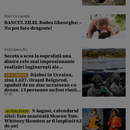
Râzi Cu Lacrimi
BANCUL ZILEI. Badea Gheorghe: –
Nu pot face dragoste!
Descopera.ro
Seceta a scos la suprafață una
dintre cele mai impresionante
realizări inginerești ale
Imperiului Roman
Război în Ucraina,
LIVE UPDATE
ziua 1.627. Orașul Belgorod,
zguduit de un atac ucrainean cu
drone. 13 persoane au fost rănite
și mai multe clădiri, incendiate
07:35
9 August, calendarul
ACTUALITATE
zilei: Este asasinată Sharon Tate.
Whitney Houston ar fi împlinit 63
de ani
07:15