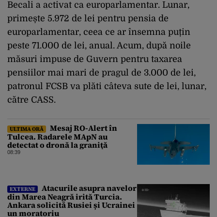
Becali a activat ca europarlamentar. Lunar,
primește 5.972 de lei pentru pensia de
europarlamentar, ceea ce ar însemna puțin
peste 71.000 de lei, anual. Acum, după noile
măsuri impuse de Guvern pentru taxarea
pensiilor mai mari de pragul de 3.000 de lei,
patronul FCSB va plăti câteva sute de lei, lunar,
către CASS.
Mesaj RO-Alert în
ULTIMA ORĂ
Tulcea. Radarele MApN au
detectat o dronă la graniţă
08:39
Atacurile asupra navelor
EXTERNE
din Marea Neagră irită Turcia.
Ankara solicită Rusiei și Ucrainei
un moratoriu