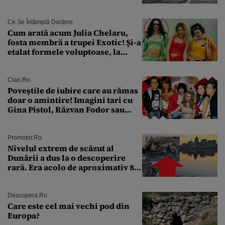
Ce Se Întâmplă Doctore
Cum arată acum Julia Chelaru,
fosta membră a trupei Exotic! Și-a
etalat formele voluptoase, la
aproape 50 de ani
Ciao.ro
Poveştile de iubire care au rămas
doar o amintire! Imagini tari cu
Gina Pistol, Răzvan Fodor sau
Andra Măruţă şi foştii parteneri
Promotor.ro
Nivelul extrem de scăzut al
Dunării a dus la o descoperire
rară. Era acolo de aproximativ 80
de ani
Descopera.ro
Care este cel mai vechi pod din
Europa?