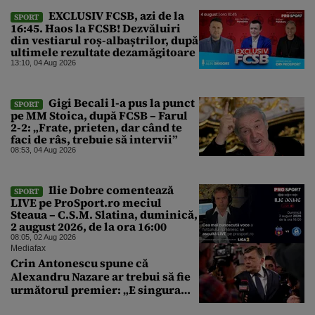
EXCLUSIV FCSB, azi de la
SPORT
16:45. Haos la FCSB! Dezvăluiri
din vestiarul roș-albaștrilor, după
ultimele rezultate dezamăgitoare
13:10, 04 Aug 2026
Gigi Becali l-a pus la punct
SPORT
pe MM Stoica, după FCSB – Farul
2-2: „Frate, prieten, dar când te
faci de râs, trebuie să intervii”
08:53, 04 Aug 2026
Ilie Dobre comentează
SPORT
LIVE pe ProSport.ro meciul
Steaua – C.S.M. Slatina, duminică,
2 august 2026, de la ora 16:00
08:05, 02 Aug 2026
Mediafax
Crin Antonescu spune că
Alexandru Nazare ar trebui să fie
următorul premier: „E singura
soluție”