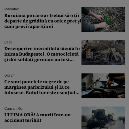
sărăntocii”
Mediafax
Buruiana pe care ar trebui să o ții
departe de grădină cu orice preț și
cum previi apariția ei
Click
Descoperire incredibilă făcută în
inima Budapestei. O motocicletă
și doi soldați germani au fost
găsiți în Dunăre
Digi24
Ce sunt punctele negre de pe
marginea parbrizului și la ce
folosesc. Rolul lor este esențial
pentru siguranța mașinii
Cancan.ro
ULTIMA ORĂ! A murit într-un
accident teribil!