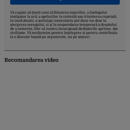
Vă rugăm să țineți cont că folosirea injuriilor, a limbajului
instigator la ură, a apelurilor la violență sau trimiterea repetată,
în mod abuziv, a aceluiași comentariu pot duce nu doar la
ștergerea mesajului, ci și la suspendarea temporară a dreptului
de a comenta. Site-ul nostru încurajează dezbaterile aprinse, dar
civilizate. Vă mulțumim pentru înțelegere și pentru contribuția
la o discuție bazată pe argumente, nu pe atacuri.
Recomandarea video