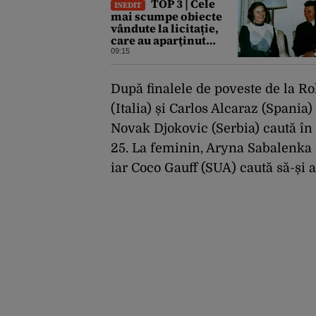
TOP 3 | Cele
INEDIT
mai scumpe obiecte
vândute la licitație,
care au aparținut
familiei Ceaușescu
09:15
După finalele de poveste de la 
(Italia) și Carlos Alcaraz (Spania)
Novak Djokovic (Serbia) caută în
25. La feminin, Aryna Sabalenka do
iar Coco Gauff (SUA) caută să-și a