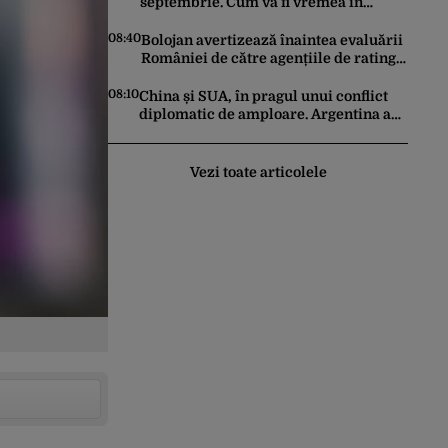
septembrie. Cum va fi vremea în
următoarele 4 săptămâni
08:40
Bolojan avertizează înaintea evaluării
României de către agențiile de rating:
„Sunt trei factori-cheie care stau la
baza acestor evaluări”
08:10
China și SUA, în pragul unui conflict
diplomatic de amploare. Argentina a
căzut la mijloc în această dispută
Vezi toate articolele