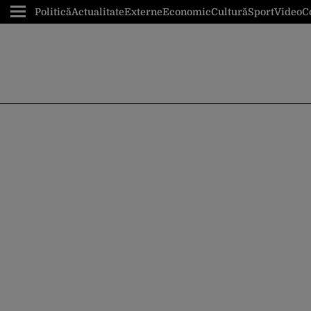
Politică
Actualitate
Externe
Economic
Cultură
Sport
Video
C