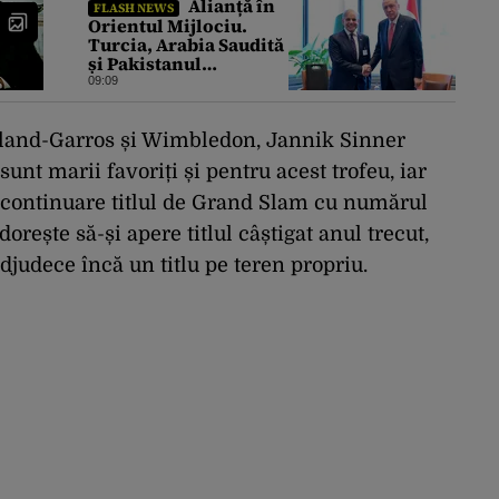
Alianță în
FLASH NEWS
Orientul Mijlociu.
Turcia, Arabia Saudită
și Pakistanul
semnează vineri un
09:09
acord comun de
apărare
Roland-Garros și Wimbledon, Jannik Sinner
 sunt marii favoriți și pentru acest trofeu, iar
 continuare titlul de Grand Slam cu numărul
rește să-și apere titlul câștigat anul trecut,
djudece încă un titlu pe teren propriu.