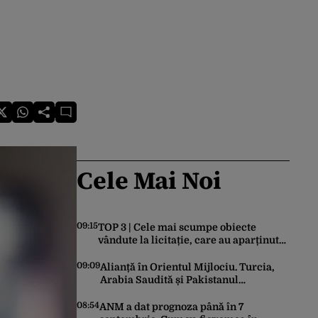
Cele Mai Noi
09:15
TOP 3 | Cele mai scumpe obiecte
vândute la licitație, care au aparținut
familiei Ceaușescu
09:09
Alianță în Orientul Mijlociu. Turcia,
Arabia Saudită și Pakistanul
semnează vineri un acord comun de
apărare
08:54
ANM a dat prognoza până în 7