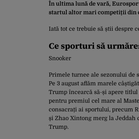
În ultima lună de vară, Eurospor
startul altor mari competiții din c
Iată tot ce trebuie să știi despr
Ce sporturi să urmăreș
Snooker
Primele turnee ale sezonului de 
Pe 3 august aflăm marele câștigă
Trump încearcă să-și apere titlul 
pentru premiul cel mare al Master
consacrați ai sportului, precum 
și Zhao Xintong merg la Jeddah c
Trump.