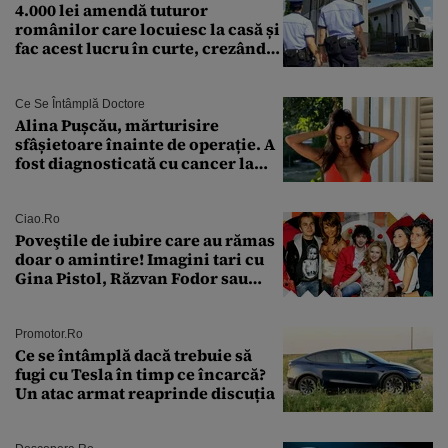
4.000 lei amendă tuturor
românilor care locuiesc la casă și
fac acest lucru în curte, crezând
că nu îi vede nimeni
Ce Se Întâmplă Doctore
Alina Pușcău, mărturisire
sfâșietoare înainte de operație. A
fost diagnosticată cu cancer la
sân în metastază: „Este singurul
tratament care o să mă ajute să
îmi salvez viața”
Ciao.ro
Poveştile de iubire care au rămas
doar o amintire! Imagini tari cu
Gina Pistol, Răzvan Fodor sau
Andra Măruţă şi foştii parteneri
Promotor.ro
Ce se întâmplă dacă trebuie să
fugi cu Tesla în timp ce încarcă?
Un atac armat reaprinde discuția