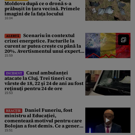
Moldova după ce o dronă s-a
prăbușit în țara vecină. Primele
imagini de la fața locului
16:04
Scenariu în contextul
ALERTĂ
crizei energetice. Facturile la
curent ar putea crește cu până la
20%. Avertismentul unui expert
în energie
15:59
Cazul ambulanței
INCIDENT
atacate la Cluj. Trei tineri cu
vârste de 18, 22 şi 24 de ani au fost
reţinuţi pentru 24 de ore
15:53
Daniel Funeriu, fost
REACȚIE
ministru al Educației,
comentează motivul pentru care
Bolojan a fost demis. Ce a generat
eșecul guvernării
15:51