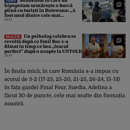
VIDEO
hipopotam urmărește o barcă
plină cu turiști în Botswana: „A
fost unul dintre cele mai
înfricoșătoare momente”
16:51
Un psiholog celebru se
REACȚIE
revoltă după ce Emil Boc s-a
filmat în timp ce bea „leacul
perfect” după o noapte la UNTOLD
16:47
În finala mică, în care România s-a impus cu
scorul de 3-2 (17-25, 25-20, 21-25, 26-24, 15-13)
în fața gazdei Final Four, Suedia, Adelina a
făcut 30 de puncte, cele mai multe din formația
noastră.