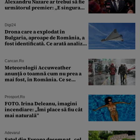
Alexandru Nazare ar trebui să fie
următorul premier: „E singura
soluție”
Digi24
Drona care a explodat în
Bulgaria, aproape de România, a
fost identificată. Ce arată analiza
preliminară a epavei
Cancan.ro
Meteorologii Accuweather
anunță o toamnă cum nu prea a
mai fost, în România. Ce se
întâmplă în septembrie,
octombrie și noiembrie 2026, în
București. Pe ce dată ninge
Prosport.ro
FOTO. Irina Deleanu, imagini
incendiare: „Îmi place să fiu cât
mai naturală”
Adevarul
Satul din Europa desemnat „cel