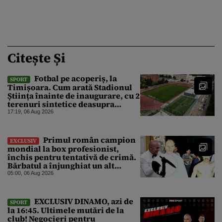
Citește Și
Fotbal pe acoperiș, la
SPORT
Timișoara. Cum arată Stadionul
Știința înainte de inaugurare, cu 2
terenuri sintetice deasupra
tribunei
17:19, 06 Aug 2026
Primul român campion
EXCLUSIV
mondial la box profesionist,
închis pentru tentativă de crimă.
Bărbatul a înjunghiat un alt
interlop periculos
05:00, 06 Aug 2026
EXCLUSIV DINAMO, azi de
SPORT
la 16:45. Ultimele mutări de la
club! Negocieri pentru