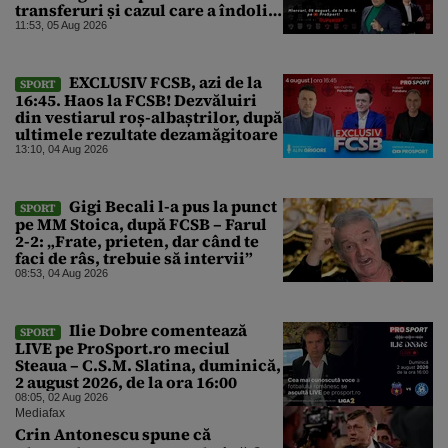
transferuri și cazul care a îndoliat
Dinamo
11:53, 05 Aug 2026
EXCLUSIV FCSB, azi de la
SPORT
16:45. Haos la FCSB! Dezvăluiri
din vestiarul roș-albaștrilor, după
ultimele rezultate dezamăgitoare
13:10, 04 Aug 2026
Gigi Becali l-a pus la punct
SPORT
pe MM Stoica, după FCSB – Farul
2-2: „Frate, prieten, dar când te
faci de râs, trebuie să intervii”
08:53, 04 Aug 2026
Ilie Dobre comentează
SPORT
LIVE pe ProSport.ro meciul
Steaua – C.S.M. Slatina, duminică,
2 august 2026, de la ora 16:00
08:05, 02 Aug 2026
Mediafax
Crin Antonescu spune că