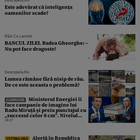
Descopera.ro
Este adevărat că inteligența
oamenilor scade?
Râzi Cu Lacrimi
BANCUL ZILEI. Badea Gheorghe: –
Nu pot face dragoste!
Descopera.ro
Lumea rămâne fără nisip de râu.
De ce este aceasta o problemă?
Ministerul Energiei îi
CAMPANIE
face campanie de imagine lui
Radu Miruță și preia punctajul cu
„succesul celor 8 cm”. Nivelul
Dunării a crescut cu 4 cm
16:27
Alertă în Republica
ULTIMA ORĂ