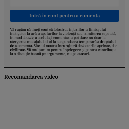
Intră în cont pentru a comenta
Vă rugăm să țineți cont că folosirea injuriilor, a limbajului
instigator la ură, a apelurilor la violență sau trimiterea repetată,
în mod abuziv, a aceluiași comentariu pot duce nu doar la
ștergerea mesajului, ci și la suspendarea temporară a dreptului
de a comenta. Site-ul nostru încurajează dezbaterile aprinse, dar
civilizate. Vă mulțumim pentru înțelegere și pentru contribuția
la o discuție bazată pe argumente, nu pe atacuri.
Recomandarea video