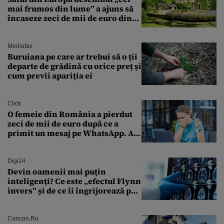
mai frumos din lume” a ajuns să
încaseze zeci de mii de euro din
amenzi pentru parcare. De ce s-au
săturat localnicii de turiști
Mediafax
Buruiana pe care ar trebui să o ții
departe de grădină cu orice preț și
cum previi apariția ei
Click
O femeie din România a pierdut
zeci de mii de euro după ce a
primit un mesaj pe WhatsApp. A
crezut că va moșteni 175.000 de
euro din Franța
Digi24
Devin oamenii mai puțin
inteligenți? Ce este „efectul Flynn
invers” și de ce îi îngrijorează pe
cercetători
Cancan.ro