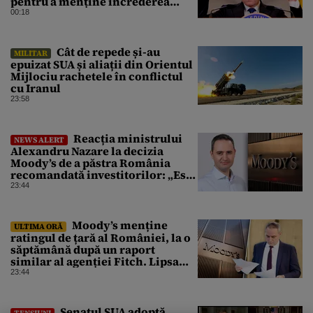
pentru a menține încrederea
investitorilor: „Totuși,
00:18
perspectiva rămâne rezervată”
Cât de repede și-au
MILITAR
epuizat SUA și aliații din Orientul
Mijlociu rachetele în conflictul
cu Iranul
23:58
Reacția ministrului
NEWS ALERT
Alexandru Nazare la decizia
Moody’s de a păstra România
recomandată investitorilor: „Este
un răgaz, dar în niciun caz un
23:44
motiv de relaxare”
Moody’s menține
ULTIMA ORĂ
ratingul de țară al României, la o
săptămână după un raport
similar al agenției Fitch. Lipsa
unui guvern cu puteri depline,
23:44
principala vulnerabilitate din
raport
Senatul SUA adoptă
TENSIUNI