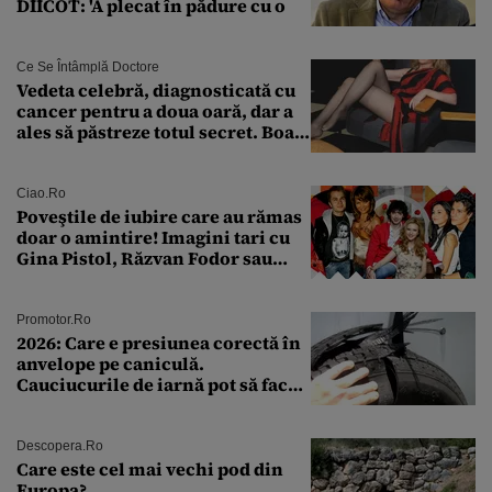
DIICOT: 'A plecat în pădure cu o
Ce Se Întâmplă Doctore
Vedeta celebră, diagnosticată cu
cancer pentru a doua oară, dar a
ales să păstreze totul secret. Boala
a fost descoperită la un control de
rutină
Ciao.ro
Poveştile de iubire care au rămas
doar o amintire! Imagini tari cu
Gina Pistol, Răzvan Fodor sau
Andra Măruţă şi foştii parteneri
Promotor.ro
2026: Care e presiunea corectă în
anvelope pe caniculă.
Cauciucurile de iarnă pot să facă
explozie la peste 40°C?
Descopera.ro
Care este cel mai vechi pod din
Europa?