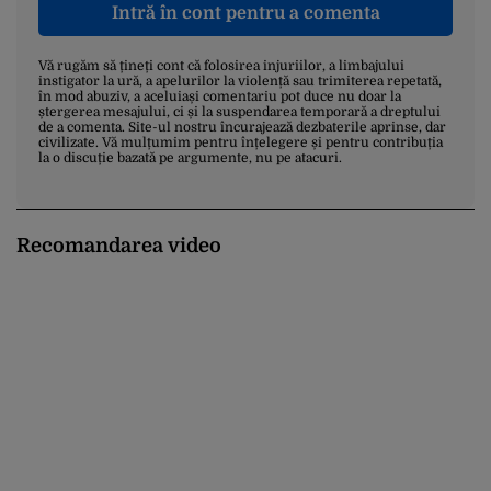
Intră în cont pentru a comenta
Vă rugăm să țineți cont că folosirea injuriilor, a limbajului
instigator la ură, a apelurilor la violență sau trimiterea repetată,
în mod abuziv, a aceluiași comentariu pot duce nu doar la
ștergerea mesajului, ci și la suspendarea temporară a dreptului
de a comenta. Site-ul nostru încurajează dezbaterile aprinse, dar
civilizate. Vă mulțumim pentru înțelegere și pentru contribuția
la o discuție bazată pe argumente, nu pe atacuri.
Recomandarea video