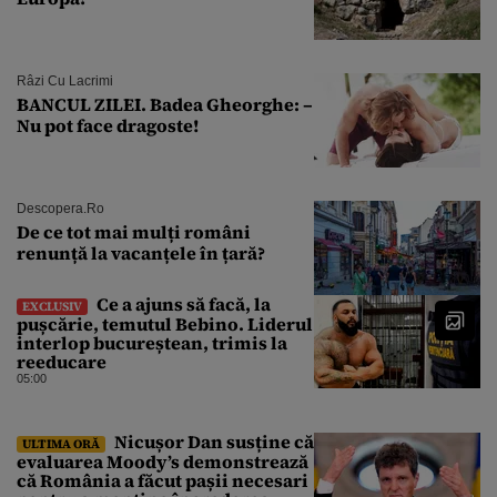
Râzi Cu Lacrimi
BANCUL ZILEI. Badea Gheorghe: –
Nu pot face dragoste!
Descopera.ro
De ce tot mai mulți români
renunță la vacanțele în țară?
Ce a ajuns să facă, la
EXCLUSIV
pușcărie, temutul Bebino. Liderul
interlop bucureștean, trimis la
reeducare
05:00
Nicușor Dan susține că
ULTIMA ORĂ
evaluarea Moody’s demonstrează
că România a făcut pașii necesari