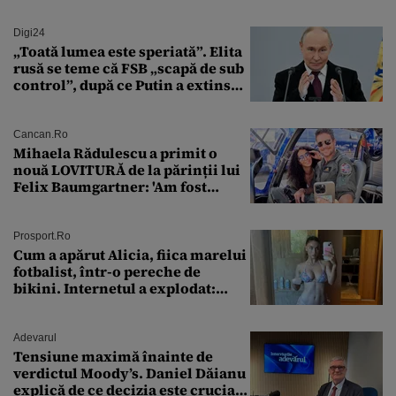
Digi24
„Toată lumea este speriată”. Elita
rusă se teme că FSB „scapă de sub
control”, după ce Putin a extins
puterea serviciului
Cancan.ro
Mihaela Rădulescu a primit o
nouă LOVITURĂ de la părinții lui
Felix Baumgartner: 'Am fost
ȘTEARSĂ complet din
Prosport.ro
Cum a apărut Alicia, fiica marelui
fotbalist, într-o pereche de
bikini. Internetul a explodat:
„Zeiță superbă!”
Adevarul
Tensiune maximă înainte de
verdictul Moody’s. Daniel Dăianu
explică de ce decizia este crucială