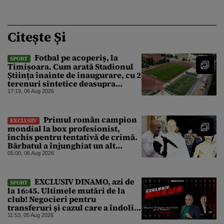
Citește Și
Fotbal pe acoperiș, la
SPORT
Timișoara. Cum arată Stadionul
Știința înainte de inaugurare, cu 2
terenuri sintetice deasupra
tribunei
17:19, 06 Aug 2026
Primul român campion
EXCLUSIV
mondial la box profesionist,
închis pentru tentativă de crimă.
Bărbatul a înjunghiat un alt
interlop periculos
05:00, 06 Aug 2026
EXCLUSIV DINAMO, azi de
SPORT
la 16:45. Ultimele mutări de la
club! Negocieri pentru
transferuri și cazul care a îndoliat
Dinamo
11:53, 05 Aug 2026