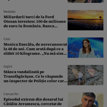
pentru economia României
Mediafax
Miliardarii turci de la Ford
Otosan investesc 100 de milioane
de euro în România. Banca
Transilvania le acordă o
finanțare uriașă
Click
Monica Dascălu, de nerecunoscut
la 48 de ani. Cum arată după ce a
slăbit 10 kilograme. „Nu mă simt
bine în această perioadă”
Digi24
Stânca vandalizată pe
Transfăgărășan. Ce le răspunde
un inspector de Poliție celor care
întreabă: „Dar ce a făcut?”
Cancan.ro
Episodul extrem din dosarul lui
Cătălin Avramescu, cercetat de