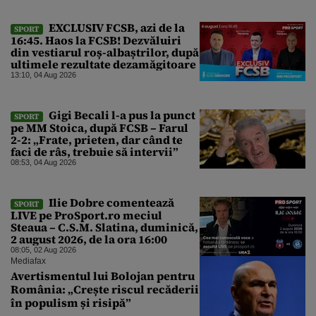
EXCLUSIV FCSB, azi de la
SPORT
16:45. Haos la FCSB! Dezvăluiri
din vestiarul roș-albaștrilor, după
ultimele rezultate dezamăgitoare
13:10, 04 Aug 2026
Gigi Becali l-a pus la punct
SPORT
pe MM Stoica, după FCSB – Farul
2-2: „Frate, prieten, dar când te
faci de râs, trebuie să intervii”
08:53, 04 Aug 2026
Ilie Dobre comentează
SPORT
LIVE pe ProSport.ro meciul
Steaua – C.S.M. Slatina, duminică,
2 august 2026, de la ora 16:00
08:05, 02 Aug 2026
Mediafax
Avertismentul lui Bolojan pentru
România: „Crește riscul recăderii
în populism și risipă”