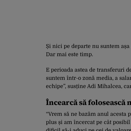
Și nici pe departe nu suntem așa c
Dar mai este timp.
E perioada astea de transferuri de
suntem într-o zonă media, a salari
echipe”, susține Adi Mihalcea, ca
Încearcă să folosească
“Vrem să ne bazăm anul acesta pe
plus și am încercat pe cât posibi
dificil să-i aduci pe cei de valoare