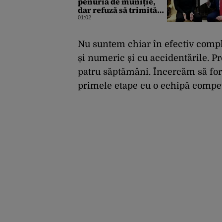
penuria de muniție,
dar refuză să trimită
rachete Ucrainei:
01:02
„Avem și noi nevoie de
rachete”
Nu suntem chiar în efectiv compl
și numeric și cu accidentările. P
patru săptămâni. Încercăm să fo
primele etape cu o echipă compet