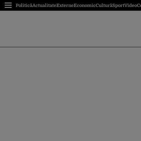
Politică
Actualitate
Externe
Economic
Cultură
Sport
Video
C