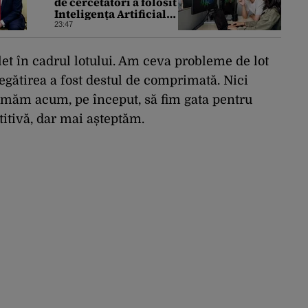
de cercetători a folosit
Inteligența Artificială
pentru a crea primele
23:47
virusuri sintetice la
tratarea de E.coli
et în cadrul lotului. Am ceva probleme de lot
regătirea a fost destul de comprimată. Nici
rmăm acum, pe început, să fim gata pentru
itivă, dar mai așteptăm.