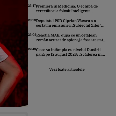
trimită rachete Ucrainei: „Avem și noi
nevoie de rachete”
23:47
Premieră în Medicină: O echipă de
cercetători a folosit Inteligența
Artificială pentru a crea primele
virusuri sintetice la tratarea de E.coli
23:23
Deputatul PSD Ciprian Văcaru s-a
certat în emisiunea „Subiectul Zilei”
cu deputatul USR Cezar Drăgoescu,
deficitul fiind motivul scandalului
23:05
Reacția MAE, după ce un cetăţean
român acuzat de spionaj a fost arestat
în Germania. Complotase cu un
ucrainean ca să asasineze un
22:43
Ce se va întâmpla cu nivelul Dunării
producător de drone
până pe 12 august 2026: „Scăderea în 7
zile este de 10 centimetri”
Vezi toate articolele