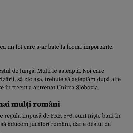
a un lot care s-ar bate la locuri importante.
stul de lungă. Mulți le așteaptă. Noi care
zării, să zic așa, trebuie să așteptăm după alte
re în trecut a antrenat Unirea Slobozia.
 mai mulți români
 regula impusă de FRF, 5+6, sunt niște bani în
l să aducem jucători români, dar e destul de
.