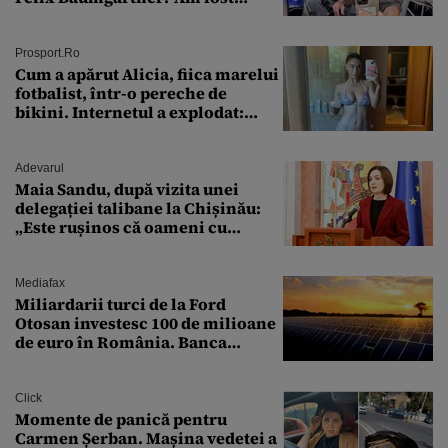
ȘTEARSĂ complet din
Prosport.ro
Cum a apărut Alicia, fiica marelui
fotbalist, într-o pereche de
bikini. Internetul a explodat:
„Zeiță superbă!”
Adevarul
Maia Sandu, după vizita unei
delegației talibane la Chișinău:
„Este rușinos că oameni cu
funcții înalte nu se
documentează”
Mediafax
Miliardarii turci de la Ford
Otosan investesc 100 de milioane
de euro în România. Banca
Transilvania le acordă o
finanțare uriașă
Click
Momente de panică pentru
Carmen Șerban. Mașina vedetei a