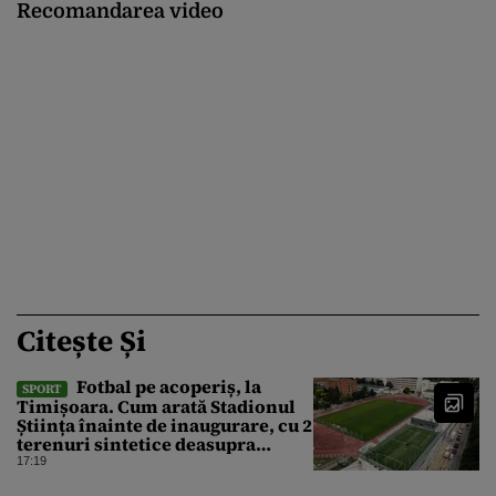
Recomandarea video
Citește Și
Fotbal pe acoperiș, la
SPORT
Timișoara. Cum arată Stadionul
Știința înainte de inaugurare, cu 2
terenuri sintetice deasupra
tribunei
17:19