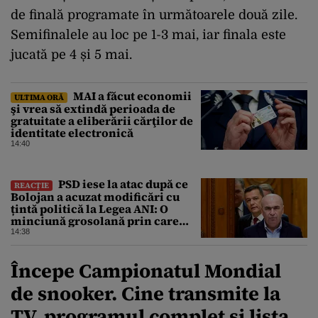
de finală programate în următoarele două zile.
Semifinalele au loc pe 1-3 mai, iar finala este
jucată pe 4 și 5 mai.
MAI a făcut economii
ULTIMA ORĂ
şi vrea să extindă perioada de
gratuitate a eliberării cărţilor de
identitate electronică
14:40
PSD iese la atac după ce
REACȚIE
Bolojan a acuzat modificări cu
țintă politică la Legea ANI: O
minciună grosolană prin care
încearcă să acopere culpa PNL-
14:38
USR
Începe Campionatul Mondial
de snooker. Cine transmite la
TV, programul complet și lista