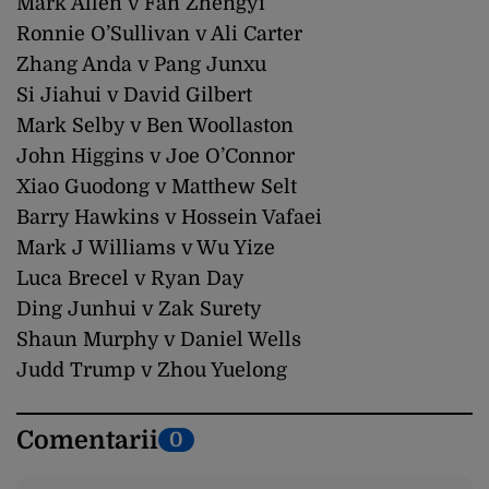
Mark Allen v Fan Zhengyi
Ronnie O’Sullivan v Ali Carter
Zhang Anda v Pang Junxu
Si Jiahui v David Gilbert
Mark Selby v Ben Woollaston
John Higgins v Joe O’Connor
Xiao Guodong v Matthew Selt
Barry Hawkins v Hossein Vafaei
Mark J Williams v Wu Yize
Luca Brecel v Ryan Day
Ding Junhui v Zak Surety
Shaun Murphy v Daniel Wells
Judd Trump v Zhou Yuelong
Comentarii
0