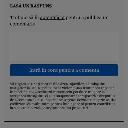
LASĂ UN RĂSPUNS
Trebuie să fii
autentificat
pentru a publica un
comentariu.
Intră în cont pentru a comenta
Vă rugăm să țineți cont că folosirea injuriilor, a limbajului
instigator la ură, a apelurilor la violență sau trimiterea repetată,
în mod abuziv, a aceluiași comentariu pot duce nu doar la
ștergerea mesajului, ci și la suspendarea temporară a dreptului
de a comenta. Site-ul nostru încurajează dezbaterile aprinse, dar
civilizate. Vă mulțumim pentru înțelegere și pentru contribuția
la o discuție bazată pe argumente, nu pe atacuri.