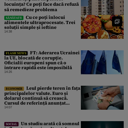
locuința? Ce poți face dacă refuză
să remedieze problema
Cu ce poți înlocui
SĂNĂTATE
alimentele ultraprocesate. Trei
soluții simple și ieftine
14:38
FT: Aderarea Ucrainei
FLASH NEWS
la UE, blocată de corupție.
Oficialii europeni spun că o
intrare rapidă este imposibilă
14:26
Leul pierde teren în fața
ECONOMIE
principalelor valute. Euro și
dolarul continuă să crească.
Cursul de referință anunțat
pentru vineri de BNR
14:07
Un studiu arată că somnul
SOCIAL