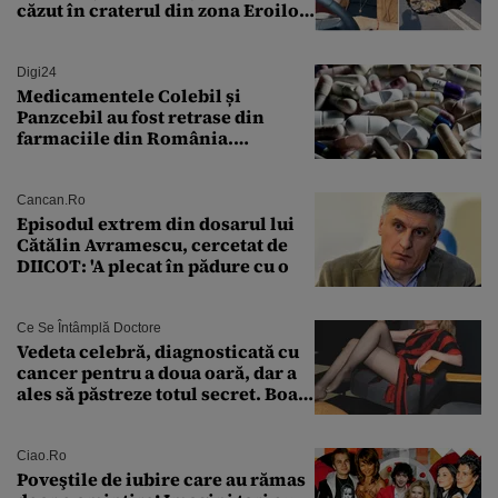
căzut în craterul din zona Eroilor:
„M-am speriat foarte tare”
Digi24
Medicamentele Colebil și
Panzcebil au fost retrase din
farmaciile din România.
Explicația dată de Agenția
Națională a Medicamentului
Cancan.ro
Episodul extrem din dosarul lui
Cătălin Avramescu, cercetat de
DIICOT: 'A plecat în pădure cu o
Ce Se Întâmplă Doctore
Vedeta celebră, diagnosticată cu
cancer pentru a doua oară, dar a
ales să păstreze totul secret. Boala
a fost descoperită la un control de
rutină
Ciao.ro
Poveştile de iubire care au rămas