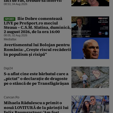
faci de râs, trebuie să intervii”
08:53, 04 Aug 2026
Ilie Dobre comentează
SPORT
LIVE pe ProSport.ro meciul
Steaua – C.S.M. Slatina, duminică,
2 august 2026, de la ora 16:00
08:05, 02 Aug 2026
Mediafax
Avertismentul lui Bolojan pentru
România: „Crește riscul recăderii
în populism și risipă”
Digi24
S-a aflat cine este bărbatul care a
„pictat” o declarație de dragoste
pe o stâncă de pe Transfăgărășan
Cancan.ro
Mihaela Rădulescu a primit o
nouă LOVITURĂ de la părinții lui
Felix Baumgartner: 'Am fost