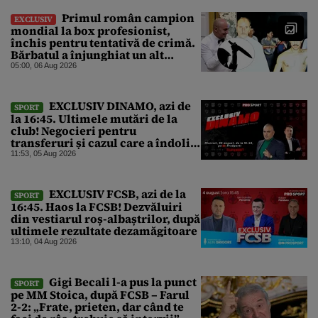
Primul român campion
EXCLUSIV
mondial la box profesionist,
închis pentru tentativă de crimă.
Bărbatul a înjunghiat un alt
interlop periculos
05:00, 06 Aug 2026
EXCLUSIV DINAMO, azi de
SPORT
la 16:45. Ultimele mutări de la
club! Negocieri pentru
transferuri și cazul care a îndoliat
Dinamo
11:53, 05 Aug 2026
EXCLUSIV FCSB, azi de la
SPORT
16:45. Haos la FCSB! Dezvăluiri
din vestiarul roș-albaștrilor, după
ultimele rezultate dezamăgitoare
13:10, 04 Aug 2026
Gigi Becali l-a pus la punct
SPORT
pe MM Stoica, după FCSB – Farul
2-2: „Frate, prieten, dar când te