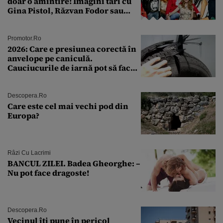
doar o amintire! Imagini tari cu
Gina Pistol, Răzvan Fodor sau
Andra Măruţă şi foştii parteneri
Promotor.ro
2026: Care e presiunea corectă în
anvelope pe caniculă.
Cauciucurile de iarnă pot să facă
explozie la peste 40°C?
Descopera.ro
Care este cel mai vechi pod din
Europa?
Râzi Cu Lacrimi
BANCUL ZILEI. Badea Gheorghe: –
Nu pot face dragoste!
Descopera.ro
Vecinul îți pune în pericol