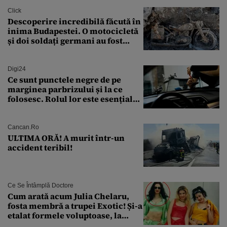
Click
Descoperire incredibilă făcută în
inima Budapestei. O motocicletă
și doi soldați germani au fost
găsiți în Dunăre
Digi24
Ce sunt punctele negre de pe
marginea parbrizului și la ce
folosesc. Rolul lor este esențial
pentru siguranța mașinii
Cancan.ro
ULTIMA ORĂ! A murit într-un
accident teribil!
Ce Se Întâmplă Doctore
Cum arată acum Julia Chelaru,
fosta membră a trupei Exotic! Și-a
etalat formele voluptoase, la
aproape 50 de ani