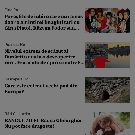
Ciao.ro
Poveştile de iubire care au rămas
doar o amintire! Imagini tari cu
Gina Pistol, Răzvan Fodor sau
Andra Măruţă şi foştii parteneri
Promotor.ro
Nivelul extrem de scăzut al
Dunării a dus la o descoperire
rară. Era acolo de aproximativ 80
de ani
Descopera.ro
Care este cel mai vechi pod din
Europa?
Râzi Cu Lacrimi
BANCUL ZILEI. Badea Gheorghe: –
Nu pot face dragoste!