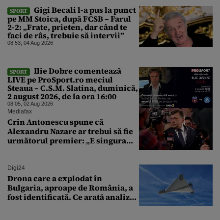
Gigi Becali l-a pus la punct
SPORT
pe MM Stoica, după FCSB – Farul
2-2: „Frate, prieten, dar când te
faci de râs, trebuie să intervii”
08:53, 04 Aug 2026
Ilie Dobre comentează
SPORT
LIVE pe ProSport.ro meciul
Steaua – C.S.M. Slatina, duminică,
2 august 2026, de la ora 16:00
08:05, 02 Aug 2026
Mediafax
Crin Antonescu spune că
Alexandru Nazare ar trebui să fie
următorul premier: „E singura
soluție”
Digi24
Drona care a explodat în
Bulgaria, aproape de România, a
fost identificată. Ce arată analiza
preliminară a epavei