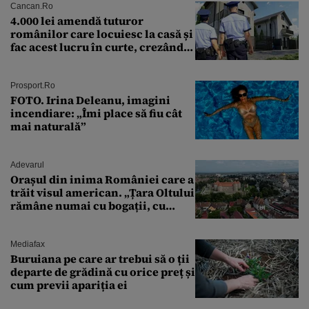
Cancan.ro
4.000 lei amendă tuturor
românilor care locuiesc la casă și
fac acest lucru în curte, crezând
că nu îi vede nimeni
Prosport.ro
FOTO. Irina Deleanu, imagini
incendiare: „Îmi place să fiu cât
mai naturală”
Adevarul
Orașul din inima României care a
trăit visul american. „Țara Oltului
rămâne numai cu bogații, cu
babele, cu moșnegii și cu
sărăntocii”
Mediafax
Buruiana pe care ar trebui să o ții
departe de grădină cu orice preț și
cum previi apariția ei