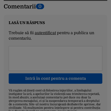
Comentarii
0
LASĂ UN RĂSPUNS
Trebuie să fii
autentificat
pentru a publica un
comentariu.
Intră în cont pentru a comenta
Vă rugăm să țineți cont că folosirea injuriilor, a limbajului
instigator la ură, a apelurilor la violență sau trimiterea repetată,
în mod abuziv, a aceluiași comentariu pot duce nu doar la
ștergerea mesajului, ci și la suspendarea temporară a dreptului
de a comenta. Site-ul nostru încurajează dezbaterile aprinse, dar
civilizate. Vă mulțumim pentru înțelegere și pentru contribuția