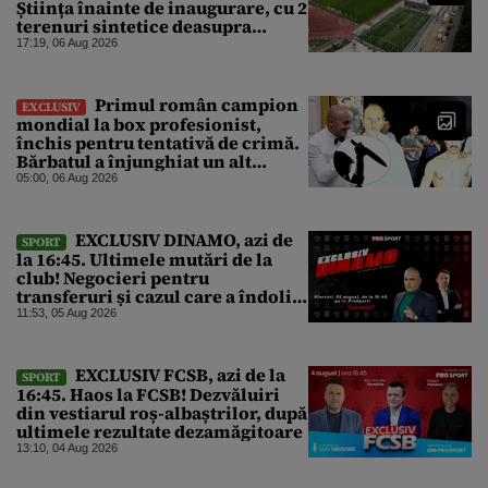
Știința înainte de inaugurare, cu 2
terenuri sintetice deasupra
tribunei
17:19, 06 Aug 2026
Primul român campion
EXCLUSIV
mondial la box profesionist,
închis pentru tentativă de crimă.
Bărbatul a înjunghiat un alt
interlop periculos
05:00, 06 Aug 2026
EXCLUSIV DINAMO, azi de
SPORT
la 16:45. Ultimele mutări de la
club! Negocieri pentru
transferuri și cazul care a îndoliat
Dinamo
11:53, 05 Aug 2026
EXCLUSIV FCSB, azi de la
SPORT
16:45. Haos la FCSB! Dezvăluiri
din vestiarul roș-albaștrilor, după
ultimele rezultate dezamăgitoare
13:10, 04 Aug 2026