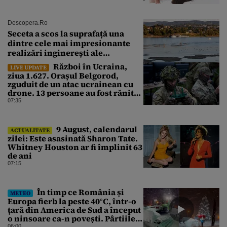
Descopera.ro
Seceta a scos la suprafață una
dintre cele mai impresionante
realizări inginerești ale
Imperiului Roman
Război în Ucraina,
LIVE UPDATE
ziua 1.627. Orașul Belgorod,
zguduit de un atac ucrainean cu
drone. 13 persoane au fost rănite
și mai multe clădiri, incendiate
07:35
9 August, calendarul
ACTUALITATE
zilei: Este asasinată Sharon Tate.
Whitney Houston ar fi împlinit 63
de ani
07:15
În timp ce România și
METEO
Europa fierb la peste 40°C, într-o
țară din America de Sud a început
o ninsoare ca-n povești. Pârtiile
s-au umplut de schiori
06:00