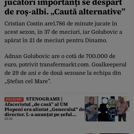
jucători importanți se despart
de roș-albi. „Caută alternative”
Cristian Costin are1.786 de minute jucate în
acest sezon, în 37 de meciuri, iar Golubovic a
apărat în 21 de meciuri pentru Dinamo.
Adnan Golubovic are o cotă de 700.000 de
euro, potrivit transfermarkt.com. Goalkeeperul
de 29 de ani e de două sezoane la echipa din
„Ștefan cel Mare”.
STENOGRAME |
EXCLUSIV
Afaceristul „de casă” al UM
Plopeni era alintat „Generalul” de
director. L-a anunțat pe șeful
uzinei că i-a adus „subțireanu,
06:00
așa”