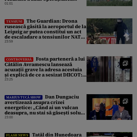
Kievului
01:01
The Guardian: Drona
TENSIUNI
rusească găsită la aeroportul de la
Leipzig ar putea constitui un act
de escaladare a tensiunilor NATO-
Rusia
23:59
Fosta parteneră a lui
CONTROVERSĂ
Cătălin Avramescu lansează
acuzații grave la adresa acestuia
și explică de ce a sesizat DIICOT:
„Făcea baie complet dezbrăcat cu
23:25
copiii”. Fostul consilier
prezidențial respinge acuzațiile
Dan Dungaciu
MARIUS TUCĂ SHOW
avertizează asupra crizei
energetice: „Când ai un vulcan
deasupra, nu stai să găsești soluții
cu leucoplast”
23:00
Tatăl din Hunedoara
FLASH NEWS