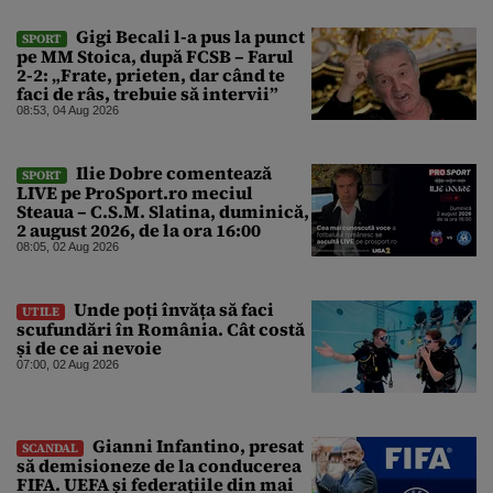
Gigi Becali l-a pus la punct
SPORT
pe MM Stoica, după FCSB – Farul
2-2: „Frate, prieten, dar când te
faci de râs, trebuie să intervii”
08:53, 04 Aug 2026
Ilie Dobre comentează
SPORT
LIVE pe ProSport.ro meciul
Steaua – C.S.M. Slatina, duminică,
2 august 2026, de la ora 16:00
08:05, 02 Aug 2026
Unde poți învăța să faci
UTILE
scufundări în România. Cât costă
și de ce ai nevoie
07:00, 02 Aug 2026
Gianni Infantino, presat
SCANDAL
să demisioneze de la conducerea
FIFA. UEFA și federațiile din mai