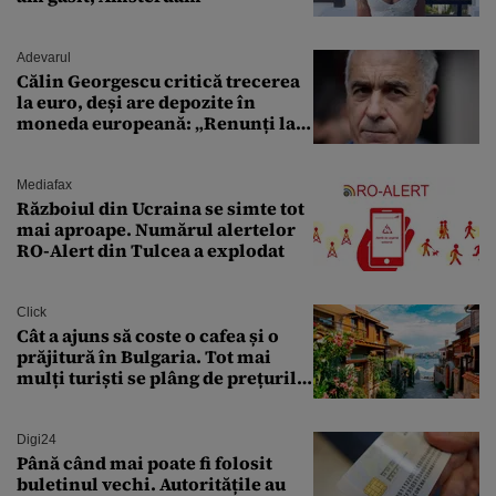
Adevarul
Călin Georgescu critică trecerea
la euro, deși are depozite în
moneda europeană: „Renunți la
leu, renunți la suveranitate”
Mediafax
Războiul din Ucraina se simte tot
mai aproape. Numărul alertelor
RO-Alert din Tulcea a explodat
Click
Cât a ajuns să coste o cafea și o
prăjitură în Bulgaria. Tot mai
mulți turiști se plâng de prețurile
ridicate
Digi24
Până când mai poate fi folosit
buletinul vechi. Autoritățile au