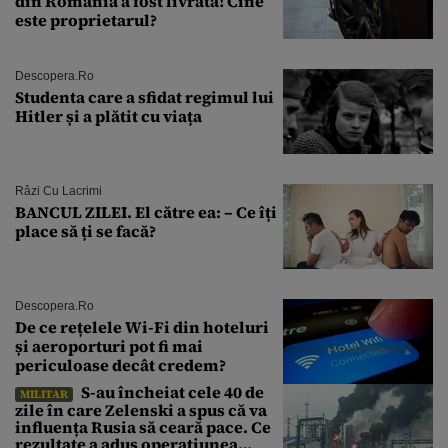
din România a fost livrată! Cine
este proprietarul?
Descopera.ro
Studenta care a sfidat regimul lui
Hitler și a plătit cu viața
Râzi Cu Lacrimi
BANCUL ZILEI. El către ea: – Ce îți
place să ți se facă?
Descopera.ro
De ce rețelele Wi-Fi din hoteluri
și aeroporturi pot fi mai
periculoase decât credem?
S-au încheiat cele 40 de
MILITAR
zile în care Zelenski a spus că va
influența Rusia să ceară pace. Ce
rezultate a adus operațiunea