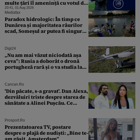
multe țări îl amenință cu votul de
neîncredere dacă nu
20:41, 01 Aug 2026
demisionează
Mediafax
Paradox hidrologic: În timp ce
Dunărea și majoritatea râurilor
scad, Someșul ar putea fi singurul
mare râu cu debite în creștere
Digi24
„Nu am mai văzut niciodată așa
ceva”: Rusia a doborât o dronă
portugheză rară și o va studia la
un institut de cercetare
Cancan.ro
'Din păcate, s-a gravat'. Dan Alexa,
dezvăluiri triste despre starea de
sănătate a Alinei Pușcău. Ce
discuție au avut cu două zile în
urmă
Prosport.ro
Prezentatoarea TV, postare
despre o plajă de nudiști: „Bine te-
am găsit, Amsterdam”