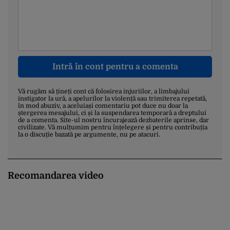
Intră în cont pentru a comenta
Vă rugăm să țineți cont că folosirea injuriilor, a limbajului
instigator la ură, a apelurilor la violență sau trimiterea repetată,
în mod abuziv, a aceluiași comentariu pot duce nu doar la
ștergerea mesajului, ci și la suspendarea temporară a dreptului
de a comenta. Site-ul nostru încurajează dezbaterile aprinse, dar
civilizate. Vă mulțumim pentru înțelegere și pentru contribuția
la o discuție bazată pe argumente, nu pe atacuri.
Recomandarea video