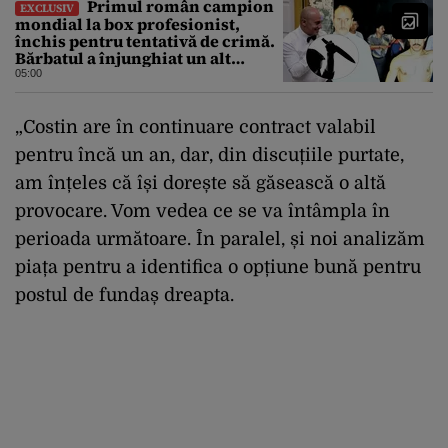
Primul român campion
EXCLUSIV
mondial la box profesionist,
închis pentru tentativă de crimă.
Bărbatul a înjunghiat un alt
interlop periculos
05:00
„Costin are în continuare contract valabil
pentru încă un an, dar, din discuțiile purtate,
am înțeles că își dorește să găsească o altă
provocare. Vom vedea ce se va întâmpla în
perioada următoare. În paralel, și noi analizăm
piața pentru a identifica o opțiune bună pentru
postul de fundaș dreapta.