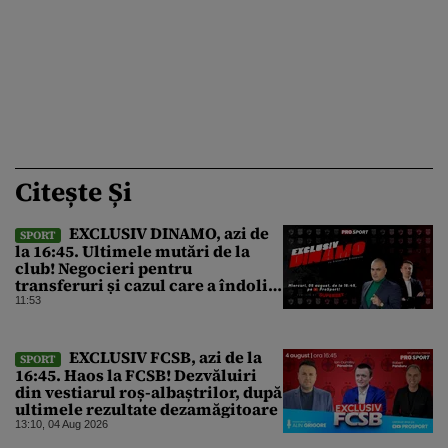
Citește Și
EXCLUSIV DINAMO, azi de
SPORT
la 16:45. Ultimele mutări de la
club! Negocieri pentru
transferuri și cazul care a îndoliat
Dinamo
11:53
EXCLUSIV FCSB, azi de la
SPORT
16:45. Haos la FCSB! Dezvăluiri
din vestiarul roș-albaștrilor, după
ultimele rezultate dezamăgitoare
13:10, 04 Aug 2026