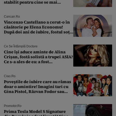
stabilit pentru cine se mai
eliberează cartea de identitate
model 1997
Cancan.ro
Vincenzo Castellano a cerut-o în
căsătorie pe Elena Economu!
După doi ani de iubire, fostul soț
al Antoniei se pregătește de nuntă
Ce Se Întâmplă Doctore
Cine își aduce aminte de Alina
Crișan, fostă solistă a trupei ASIA?
Ce s-a ales de ea: a fost
condamnată la închisoare cu
suspendare. Ce acuzații i se aduc
Ciao.ro
Poveştile de iubire care au rămas
doar o amintire! Imagini tari cu
Gina Pistol, Răzvan Fodor sau
Andra Măruţă şi foştii parteneri
Promotor.ro
Prima Tesla Model S Signature