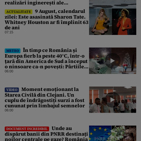
realizări inginerești ale
Imperiului Roman
9 August, calendarul
ACTUALITATE
zilei: Este asasinată Sharon Tate.
Whitney Houston ar fi împlinit 63
de ani
07:15
În timp ce România și
METEO
Europa fierb la peste 40°C, într-o
țară din America de Sud a început
o ninsoare ca-n povești: Pârtiile
s-au umplut de schiori
06:00
Moment emoționant la
VIDEO
Starea Civilă din Clejani. Un
cuplu de îndrăgostiți surzi a fost
cununat prin limbajul semnelor
06:00
Unde au
DOCUMENT INCREDIBIL
dispărut banii din PNRR destinați
noilor centrale pe gaze? România