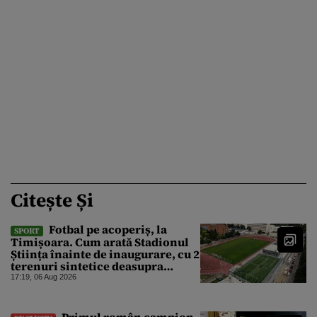
Citește Și
Fotbal pe acoperiș, la
SPORT
Timișoara. Cum arată Stadionul
Știința înainte de inaugurare, cu 2
terenuri sintetice deasupra
tribunei
17:19, 06 Aug 2026
Primul român campion