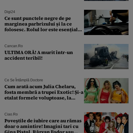
găsiți în Dunăre
Digi24
Ce sunt punctele negre de pe
marginea parbrizului și la ce
folosesc. Rolul lor este esențial
pentru siguranța mașinii
Cancan.ro
ULTIMA ORĂ! A murit într-un
accident teribil!
Ce Se Întâmplă Doctore
Cum arată acum Julia Chelaru,
fosta membră a trupei Exotic! Și-a
etalat formele voluptoase, la
aproape 50 de ani
Ciao.ro
Poveştile de iubire care au rămas
doar o amintire! Imagini tari cu
Gina Pistol, Răzvan Fodor sau