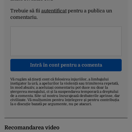
Trebuie să fii
autentificat
pentru a publica un
comentariu.
Intră în cont pentru a comenta
Vă rugăm să țineți cont că folosirea injuriilor, a limbajului
instigator la ură, a apelurilor la violență sau trimiterea repetată,
în mod abuziv, a aceluiași comentariu pot duce nu doar la
ștergerea mesajului, ci și la suspendarea temporară a dreptului
de a comenta. Site-ul nostru încurajează dezbaterile aprinse, dar
civilizate. Vă mulțumim pentru înțelegere și pentru contribuția
la o discuție bazată pe argumente, nu pe atacuri.
Recomandarea video