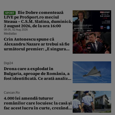
Ilie Dobre comentează
SPORT
LIVE pe ProSport.ro meciul
Steaua – C.S.M. Slatina, duminică,
2 august 2026, de la ora 16:00
08:05, 02 Aug 2026
Mediafax
Crin Antonescu spune că
Alexandru Nazare ar trebui să fie
următorul premier: „E singura
soluție”
Digi24
Drona care a explodat în
Bulgaria, aproape de România, a
fost identificată. Ce arată analiza
preliminară a epavei
Cancan.ro
4.000 lei amendă tuturor
românilor care locuiesc la casă și
fac acest lucru în curte, crezând
că nu îi vede nimeni