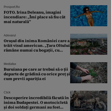
Prosport.ro
FOTO. Irina Deleanu, imagini
incendiare: „Îmi place să fiu cât
mai naturală”
Adevarul
Orașul din inima României care a
trăit visul american. „Țara Oltului
rămâne numai cu bogații, cu
babele, cu moșnegii și cu
sărăntocii”
Mediafax
Buruiana pe care ar trebui să o ții
departe de grădină cu orice preț și
cum previi apariția ei
Click
Descoperire incredibilă făcută în
inima Budapestei. O motocicletă
și doi soldați germani au fost