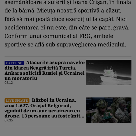
asemănătoare a suferit și Ioana Crișan, în finala
de la bârnă. Micuța noastră sportivă a căzut,
fără să mai poată duce exercițiul la capăt. Nici
accidentarea ei nu este, din câte se pare, gravă.
Conform unui comunicat al FRG, ambele
sportive se află sub supravegherea medicului.
Atacurile asupra navelor
EXTERNE
din Marea Neagră irită Turcia.
Ankara solicită Rusiei și Ucrainei
un moratoriu
08:12
Război în Ucraina,
LIVE UPDATE
ziua 1.627. Orașul Belgorod,
zguduit de un atac ucrainean cu
drone. 13 persoane au fost rănite
și mai multe clădiri, incendiate
07:35