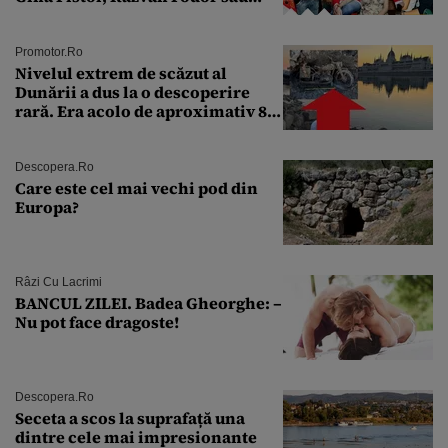
Andra Măruţă şi foştii parteneri
Promotor.ro
Nivelul extrem de scăzut al
Dunării a dus la o descoperire
rară. Era acolo de aproximativ 80
de ani
Descopera.ro
Care este cel mai vechi pod din
Europa?
Râzi Cu Lacrimi
BANCUL ZILEI. Badea Gheorghe: –
Nu pot face dragoste!
Descopera.ro
Seceta a scos la suprafață una
dintre cele mai impresionante