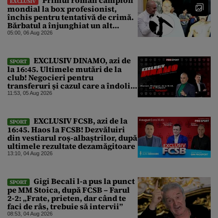
EXCLUSIV
mondial la box profesionist,
închis pentru tentativă de crimă.
Bărbatul a înjunghiat un alt
interlop periculos
05:00, 06 Aug 2026
EXCLUSIV DINAMO, azi de
SPORT
la 16:45. Ultimele mutări de la
club! Negocieri pentru
transferuri și cazul care a îndoliat
Dinamo
11:53, 05 Aug 2026
EXCLUSIV FCSB, azi de la
SPORT
16:45. Haos la FCSB! Dezvăluiri
din vestiarul roș-albaștrilor, după
ultimele rezultate dezamăgitoare
13:10, 04 Aug 2026
Gigi Becali l-a pus la punct
SPORT
pe MM Stoica, după FCSB – Farul
2-2: „Frate, prieten, dar când te
faci de râs, trebuie să intervii”
08:53, 04 Aug 2026