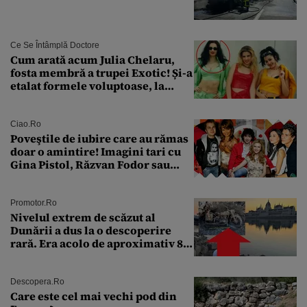
Ce Se Întâmplă Doctore
Cum arată acum Julia Chelaru,
fosta membră a trupei Exotic! Și-a
etalat formele voluptoase, la
aproape 50 de ani
Ciao.ro
Poveştile de iubire care au rămas
doar o amintire! Imagini tari cu
Gina Pistol, Răzvan Fodor sau
Andra Măruţă şi foştii parteneri
Promotor.ro
Nivelul extrem de scăzut al
Dunării a dus la o descoperire
rară. Era acolo de aproximativ 80
de ani
Descopera.ro
Care este cel mai vechi pod din