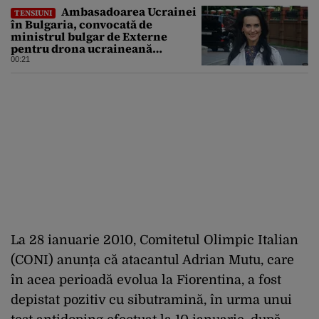
Ambasadoarea Ucrainei
TENSIUNI
în Bulgaria, convocată de
ministrul bulgar de Externe
pentru drona ucraineană
prăbușită în apropierea
00:21
infrastructurii critice
La 28 ianuarie 2010, Comitetul Olimpic Italian
(CONI) anunța că atacantul Adrian Mutu, care
în acea perioadă evolua la Fiorentina, a fost
depistat pozitiv cu sibutramină, în urma unui