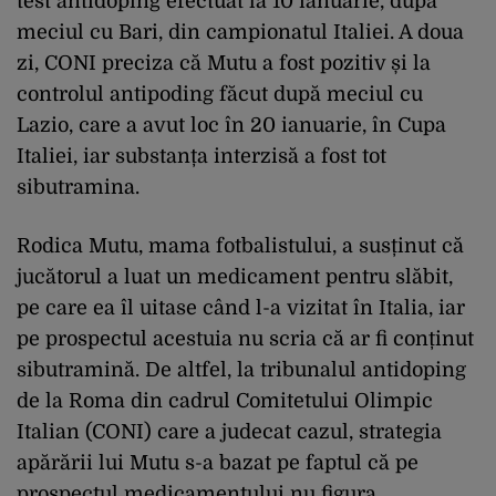
test antidoping efectuat la 10 ianuarie, după
meciul cu Bari, din campionatul Italiei. A doua
zi, CONI preciza că Mutu a fost pozitiv și la
controlul antipoding făcut după meciul cu
Lazio, care a avut loc în 20 ianuarie, în Cupa
Italiei, iar substanța interzisă a fost tot
sibutramina.
Rodica Mutu, mama fotbalistului, a susținut că
jucătorul a luat un medicament pentru slăbit,
pe care ea îl uitase când l-a vizitat în Italia, iar
pe prospectul acestuia nu scria că ar fi conținut
sibutramină. De altfel, la tribunalul antidoping
de la Roma din cadrul Comitetului Olimpic
Italian (CONI) care a judecat cazul, strategia
apărării lui Mutu s-a bazat pe faptul că pe
prospectul medicamentului nu figura