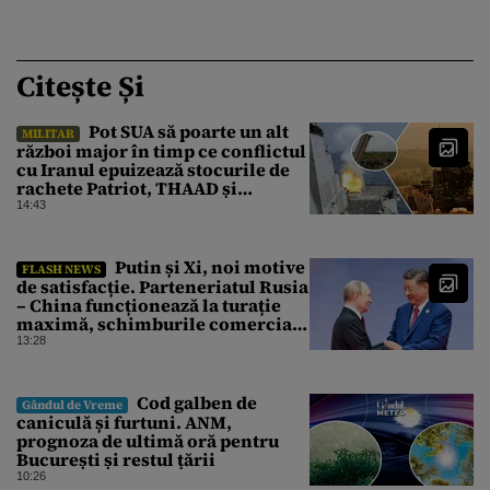
Citește Și
Pot SUA să poarte un alt
MILITAR
război major în timp ce conflictul
cu Iranul epuizează stocurile de
rachete Patriot, THAAD și
Tomahawk?
14:43
Putin și Xi, noi motive
FLASH NEWS
de satisfacție. Parteneriatul Rusia
– China funcționează la turație
maximă, schimburile comerciale
ating niveluri record
13:28
Cod galben de
Gândul de Vreme
caniculă și furtuni. ANM,
prognoza de ultimă oră pentru
București și restul țării
10:26