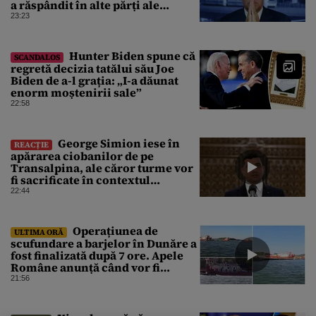
a răspândit în alte părți ale
corpului
23:23
Hunter Biden spune că
SCANDALOS
regretă decizia tatălui său Joe
Biden de a-l grația: „I-a dăunat
enorm moștenirii sale”
22:58
George Simion iese în
REACȚIE
apărarea ciobanilor de pe
Transalpina, ale căror turme vor
fi sacrificate în contextul
focarului de variolă ovină
22:44
Operațiunea de
ULTIMA ORĂ
scufundare a barjelor în Dunăre a
fost finalizată după 7 ore. Apele
Române anunță când vor fi
simțite efectele
21:56