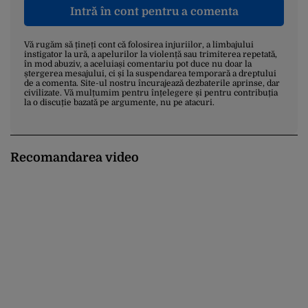
Intră în cont pentru a comenta
Vă rugăm să țineți cont că folosirea injuriilor, a limbajului
instigator la ură, a apelurilor la violență sau trimiterea repetată,
în mod abuziv, a aceluiași comentariu pot duce nu doar la
ștergerea mesajului, ci și la suspendarea temporară a dreptului
de a comenta. Site-ul nostru încurajează dezbaterile aprinse, dar
civilizate. Vă mulțumim pentru înțelegere și pentru contribuția
la o discuție bazată pe argumente, nu pe atacuri.
Recomandarea video