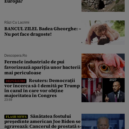
Europa?
Râzi Cu Lacrimi
BANCUL ZILEI. Badea Gheorghe: –
Nu pot face dragoste!
Descopera.ro
Fermele industriale de pui
favorizează apariția unor bacterii
mai periculoase
Reuters: Democrații
DEZVĂLUIRI
vor încerca să-l demită pe Trump
în cazul în care vor obține
majoritatea în Congres
23:59
Sănătatea fostului
FLASH NEWS
președinte american Joe Biden se
agravează: Cancerul de prostată s-