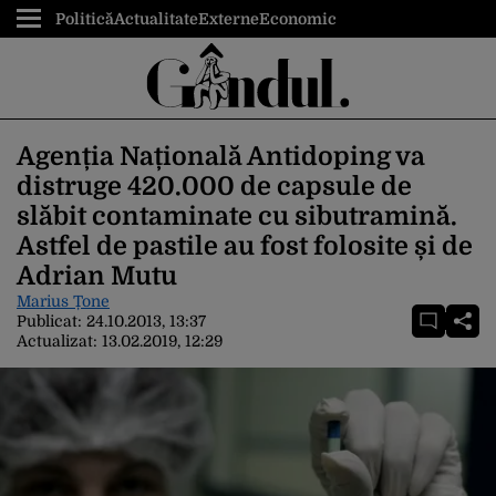
Politică
Actualitate
Externe
Economic
Agenția Națională Antidoping va
distruge 420.000 de capsule de
slăbit contaminate cu sibutramină.
Astfel de pastile au fost folosite și de
Adrian Mutu
Marius Țone
Publicat:
24.10.2013, 13:37
Actualizat:
13.02.2019, 12:29