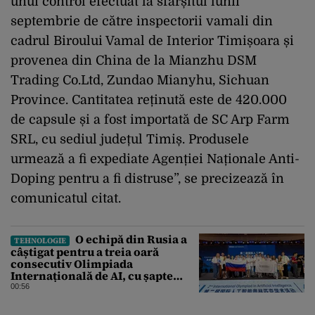
unui control efectuat la sfârșitul lunii
septembrie de către inspectorii vamali din
cadrul Biroului Vamal de Interior Timișoara și
provenea din China de la Mianzhu DSM
Trading Co.Ltd, Zundao Mianyhu, Sichuan
Province. Cantitatea reținută este de 420.000
de capsule și a fost importată de SC Arp Farm
SRL, cu sediul județul Timiș. Produsele
urmează a fi expediate Agenției Naționale Anti-
Doping pentru a fi distruse”, se precizează în
comunicatul citat.
O echipă din Rusia a
TEHNOLOGIE
câștigat pentru a treia oară
consecutiv Olimpiada
Internațională de AI, cu șapte
medalii din aur și una de bronz
00:56