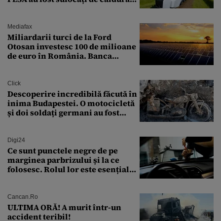
pe ruta București-Constanța
Mediafax
Miliardarii turci de la Ford
Otosan investesc 100 de milioane
de euro în România. Banca
Transilvania le acordă o
finanțare uriașă
Click
Descoperire incredibilă făcută în
inima Budapestei. O motocicletă
și doi soldați germani au fost
găsiți în Dunăre
Digi24
Ce sunt punctele negre de pe
marginea parbrizului și la ce
folosesc. Rolul lor este esențial
pentru siguranța mașinii
Cancan.ro
ULTIMA ORĂ! A murit într-un
accident teribil!