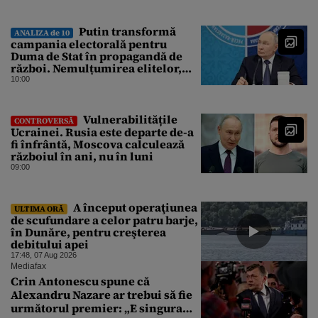
Putin transformă
ANALIZA de 10
campania electorală pentru
Duma de Stat în propagandă de
război. Nemulțumirea elitelor,
tratată cu indiferență la Kremlin
10:00
Vulnerabilitățile
CONTROVERSĂ
Ucrainei. Rusia este departe de-a
fi înfrântă, Moscova calculează
războiul în ani, nu în luni
09:00
A început operaţiunea
ULTIMA ORĂ
de scufundare a celor patru barje,
în Dunăre, pentru creşterea
debitului apei
17:48, 07 Aug 2026
Mediafax
Crin Antonescu spune că
Alexandru Nazare ar trebui să fie
următorul premier: „E singura