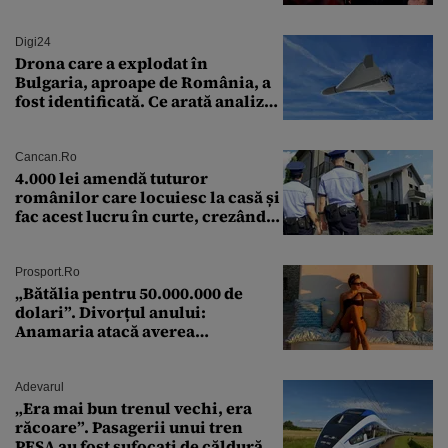
soluție”
Digi24
Drona care a explodat în
Bulgaria, aproape de România, a
fost identificată. Ce arată analiza
preliminară a epavei
Cancan.ro
4.000 lei amendă tuturor
românilor care locuiesc la casă și
fac acest lucru în curte, crezând
că nu îi vede nimeni
Prosport.ro
„Bătălia pentru 50.000.000 de
dolari”. Divorțul anului:
Anamaria atacă averea
milionarului
Adevarul
„Era mai bun trenul vechi, era
răcoare”. Pasagerii unui tren
PESA au fost sufocați de căldură