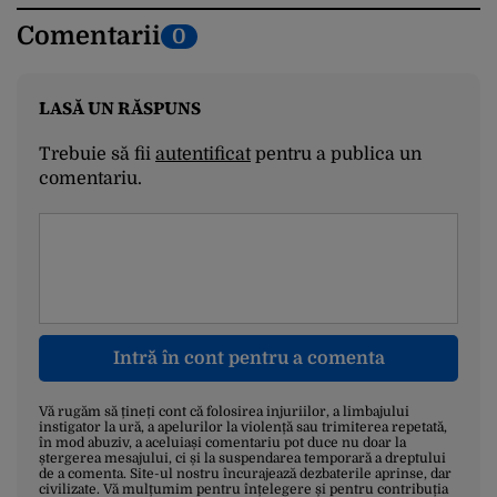
Comentarii
0
LASĂ UN RĂSPUNS
Trebuie să fii
autentificat
pentru a publica un
comentariu.
Intră în cont pentru a comenta
Vă rugăm să țineți cont că folosirea injuriilor, a limbajului
instigator la ură, a apelurilor la violență sau trimiterea repetată,
în mod abuziv, a aceluiași comentariu pot duce nu doar la
ștergerea mesajului, ci și la suspendarea temporară a dreptului
de a comenta. Site-ul nostru încurajează dezbaterile aprinse, dar
civilizate. Vă mulțumim pentru înțelegere și pentru contribuția