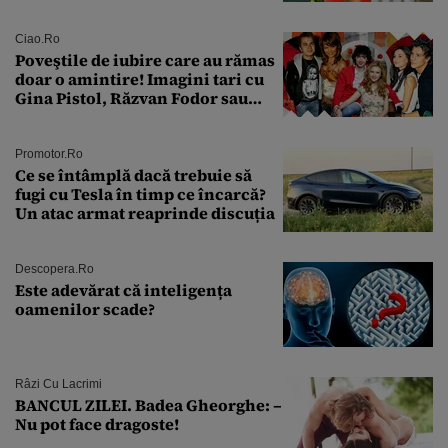
sân în metastază: „Este singurul
tratament care o să mă ajute să
îmi salvez viața”
Ciao.ro
Poveştile de iubire care au rămas
doar o amintire! Imagini tari cu
Gina Pistol, Răzvan Fodor sau
Andra Măruţă şi foştii parteneri
Promotor.ro
Ce se întâmplă dacă trebuie să
fugi cu Tesla în timp ce încarcă?
Un atac armat reaprinde discuția
Descopera.ro
Este adevărat că inteligența
oamenilor scade?
Râzi Cu Lacrimi
BANCUL ZILEI. Badea Gheorghe: –
Nu pot face dragoste!