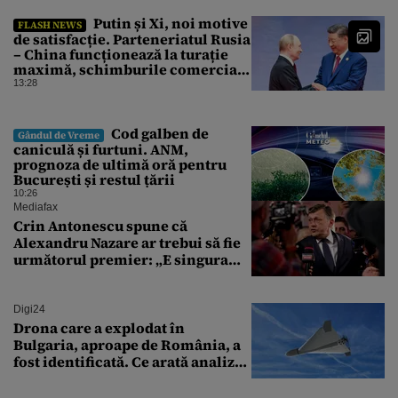
Putin și Xi, noi motive
FLASH NEWS
de satisfacție. Parteneriatul Rusia
– China funcționează la turație
maximă, schimburile comerciale
ating niveluri record
13:28
Cod galben de
Gândul de Vreme
caniculă și furtuni. ANM,
prognoza de ultimă oră pentru
București și restul țării
10:26
Mediafax
Crin Antonescu spune că
Alexandru Nazare ar trebui să fie
următorul premier: „E singura
soluție”
Digi24
Drona care a explodat în
Bulgaria, aproape de România, a
fost identificată. Ce arată analiza
preliminară a epavei