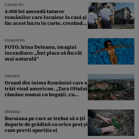
Cancan.ro
4.000 lei amendă tuturor
românilor care locuiesc la casă și
fac acest lucru în curte, crezând
că nu îi vede nimeni
Prosport.ro
FOTO. Irina Deleanu, imagini
incendiare: „Îmi place să fiu cât
mai naturală”
Adevarul
Orașul din inima României care a
trăit visul american. „Țara Oltului
rămâne numai cu bogații, cu
babele, cu moșnegii și cu
sărăntocii”
Mediafax
Buruiana pe care ar trebui să o ții
departe de grădină cu orice preț și
cum previi apariția ei