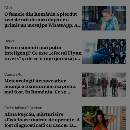
Click
O femeie din România a pierdut
zeci de mii de euro după ce a
primit un mesaj pe WhatsApp. A
crezut că va moșteni 175.000 de
euro din Franța
Digi24
Devin oamenii mai puțin
inteligenți? Ce este „efectul Flynn
invers” și de ce îi îngrijorează pe
cercetători
Cancan.ro
Meteorologii Accuweather
anunță o toamnă cum nu prea a
mai fost, în România. Ce se
întâmplă în septembrie,
octombrie și noiembrie 2026, în
București. Pe ce dată ninge
Ce Se Întâmplă Doctore
Alina Pușcău, mărturisire
sfâșietoare înainte de operație. A
fost diagnosticată cu cancer la