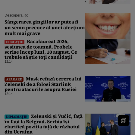
Descopera.ro
Sângerarea gingiilor ar putea fi
un semn precoce al unei afecțiuni
mult mai grave
Bacalaureat 2026,
EDUCAȚIE
sesiunea de toamnă. Probele
scrise încep luni, 10 august. Ce
trebuie să știe toți candidații
12:14
Musk refuză cererea lui
APĂRARE
Zelenski de a folosi Starlink
pentru atacurile asupra Rusiei
12:14
Zelenski și Vučić, față
DIPLOMAȚIE
în față la Belgrad. Serbia își
clarifică poziția față de războiul
din Ucraina