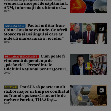
vremea la început de săptămână.
ANM, informații de ultimă oră
pentru Gândul
10:29
Pactul militar Iran-
ANALIZA de 10
China-Rusia se extinde. Ce oferă
Moscova și Beijingul și care ar
putea fi marea miză a „jocului”
10:00
Cum poate fi
DECLARAȚII EXCLUSIVE
vindecată dependența de
„păcănele”. Președintele
Oficiului Național pentru Jocuri
de Noroc propune o ordonanță de
09:00
urgență istorică și explică
procedura de autoexcludere
unică
Pot SUA să poarte un alt
MILITAR
război major în timp ce conflictul
cu Iranul epuizează stocurile de
rachete Patriot, THAAD și
Tomahawk?
14:43