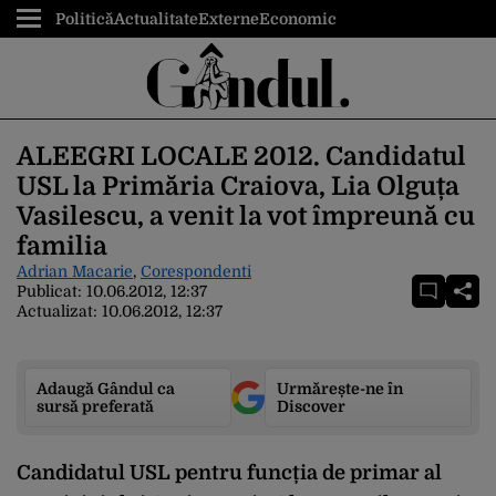
Politică
Actualitate
Externe
Economic
ALEEGRI LOCALE 2012. Candidatul
USL la Primăria Craiova, Lia Olguța
Vasilescu, a venit la vot împreună cu
familia
Adrian Macarie
,
Corespondenti
Publicat:
10.06.2012, 12:37
Actualizat:
10.06.2012, 12:37
Adaugă Gândul ca
Urmărește-ne în
sursă preferată
Discover
Candidatul USL pentru funcția de primar al