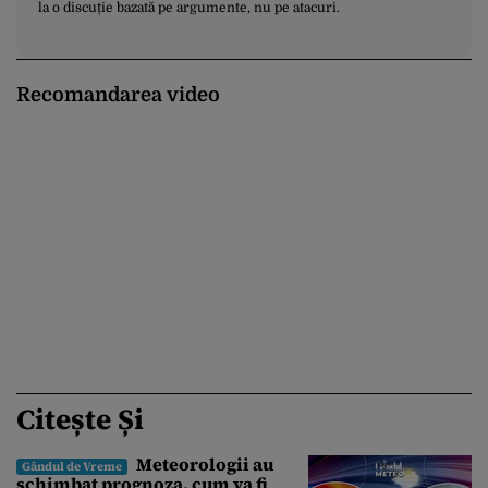
la o discuție bazată pe argumente, nu pe atacuri.
Recomandarea video
Citește Și
Meteorologii au
Gândul de Vreme
schimbat prognoza, cum va fi