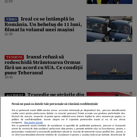
11:53
Ireal ce se întâmplă în
VIDEO
România. Un bebeluș de 11 luni,
filmat la volanul unei mașini
11:33
Iranul refuză să
TENSIUNI
redeschidă Strâmtoarea Ormuz
fără un acord cu SUA. Ce condiții
pune Teheranul
10:41
Tragedie pe străzile din
ACCIDENT
România! Accident grav pe DN6. O
persoană a murit
Nouă ne pasă ca datele tale personale să rămână confidențiale
10:31
Noi și partenerii noștri
1019
stocăm și/sau accesăm informații pe dispozitivul dvs., precum identificatorii
cookie unici pentru prelucrarea datelor cu caracter personal. Puteți accepta sau gestiona preferințele dvs.
făcând clic mai jos, respectiv vă puteți opune utilizării unui interes legitim în orice moment pe pagina cu
politica de confidențialitate. Aceste alegeri vor fi raportate partenerilor noștri și nu vă vor afecta
navigarea.
Mai multe detalii
Noi si partenerii nostri (retelele de socializare si agentiile de publicitate partenere, precum si furnizorii
nostri de servicii de date analitice) prelucram date pentru a permite website-ului sa functioneze, pentru a
personaliza continutul si anunturile publicitare afisate in functie de interesele si/sau profilul dvs., pentru a
va oferi functionalitati aferente retelelor de socializare si pentru a analiza traficul pe website. Beneficiati de