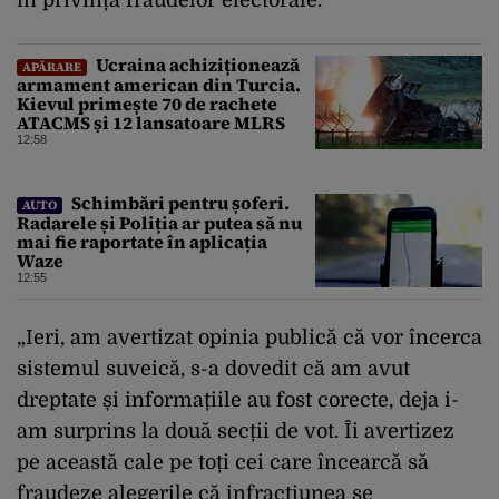
în privința fraudelor electorale.
Ucraina achiziționează
APĂRARE
armament american din Turcia.
Kievul primește 70 de rachete
ATACMS și 12 lansatoare MLRS
12:58
Schimbări pentru șoferi.
AUTO
Radarele și Poliția ar putea să nu
mai fie raportate în aplicația
Waze
12:55
„Ieri, am avertizat opinia publică că vor încerca
sistemul suveică, s-a dovedit că am avut
dreptate și informațiile au fost corecte, deja i-
am surprins la două secții de vot. Îi avertizez
pe această cale pe toți cei care încearcă să
fraudeze alegerile că infracțiunea se