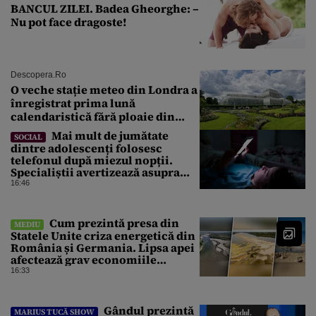
BANCUL ZILEI. Badea Gheorghe: –
Nu pot face dragoste!
Descopera.ro
O veche stație meteo din Londra a
înregistrat prima lună
calendaristică fără ploaie din
1871 încoace
Mai mult de jumătate
SOCIAL
dintre adolescenți folosesc
telefonul după miezul nopții.
Specialiștii avertizează asupra
efectelor
16:46
Cum prezintă presa din
MEDIU
Statele Unite criza energetică din
România și Germania. Lipsa apei
afectează grav economiile
Europei
16:33
Gândul prezintă
MARIUS TUCĂ SHOW