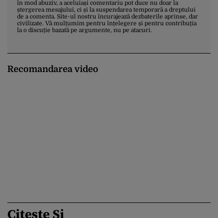
în mod abuziv, a aceluiași comentariu pot duce nu doar la
ștergerea mesajului, ci și la suspendarea temporară a dreptului
de a comenta. Site-ul nostru încurajează dezbaterile aprinse, dar
civilizate. Vă mulțumim pentru înțelegere și pentru contribuția
la o discuție bazată pe argumente, nu pe atacuri.
Recomandarea video
Citește Și