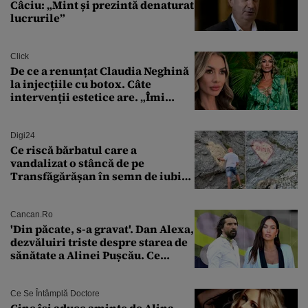
Câciu: „Mint și prezintă denaturat
lucrurile”
Click
De ce a renunțat Claudia Neghină
la injecțiile cu botox. Câte
intervenții estetice are. „Îmi
îngheață fața”
Digi24
Ce riscă bărbatul care a
vandalizat o stâncă de pe
Transfăgărășan în semn de iubire
față de „Anna”
Cancan.ro
'Din păcate, s-a gravat'. Dan Alexa,
dezvăluiri triste despre starea de
sănătate a Alinei Pușcău. Ce
discuție au avut cu două zile în
urmă
Ce Se Întâmplă Doctore
Cine își aduce aminte de Alina