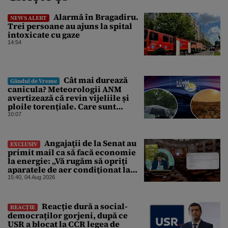
Alarmă în Bragadiru.
NEWS ALERT
Trei persoane au ajuns la spital
intoxicate cu gaze
14:54
Cât mai durează
Gândul de Vreme
canicula? Meteorologii ANM
avertizează că revin vijeliile și
ploile torențiale. Care sunt
zonele vizate, începând chiar de
10:07
azi
Angajaţii de la Senat au
EXCLUSIV
primit mail ca să facă economie
la energie: „Vă rugăm să opriţi
aparatele de aer condiţionat la
sfârşitul programului”
15:40, 04 Aug 2026
Reacție dură a social-
REACȚIE
democraților gorjeni, după ce
USR a blocat la CCR legea de