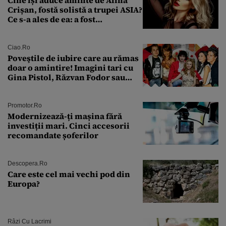
Crișan, fostă solistă a trupei ASIA?
Ce s-a ales de ea: a fost
condamnată la închisoare cu
suspendare. Ce acuzații i se aduc
Ciao.ro
Poveştile de iubire care au rămas
doar o amintire! Imagini tari cu
Gina Pistol, Răzvan Fodor sau
Andra Măruţă şi foştii parteneri
Promotor.ro
Modernizează-ți mașina fără
investiții mari. Cinci accesorii
recomandate șoferilor
Descopera.ro
Care este cel mai vechi pod din
Europa?
Râzi Cu Lacrimi