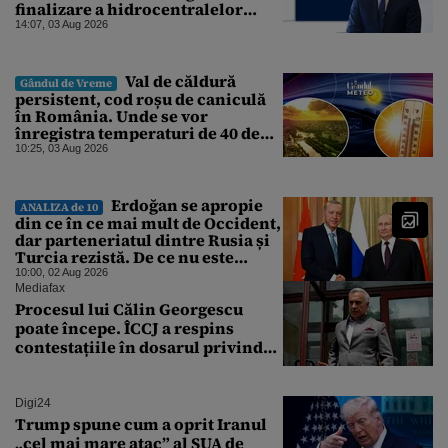
finalizare a hidrocentralelor
abandonate. „Nu ne-ar surprinde
14:07, 03 Aug 2026
dacă Miruță și USR ar acuza PSD și
de faptul că asupra Europei s-a
abătut o cupolă de foc”
Val de căldură
Gândul de Vreme
persistent, cod roșu de caniculă
în România. Unde se vor
înregistra temperaturi de 40 de
grade, potrivit ANM
10:25, 03 Aug 2026
Erdoğan se apropie
ANALIZA de 10
din ce în ce mai mult de Occident,
dar parteneriatul dintre Rusia și
Turcia rezistă. De ce nu este
Moscova îngrijorată de
10:00, 02 Aug 2026
orientarea spre vest a Ankarei
Mediafax
Procesul lui Călin Georgescu
poate începe. ÎCCJ a respins
contestațiile în dosarul privind
lovitura de stat
Digi24
Trump spune cum a oprit Iranul
„cel mai mare atac” al SUA de