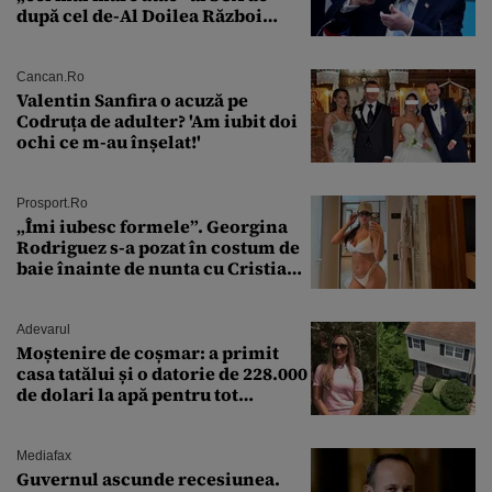
după cel de-Al Doilea Război
Mondial
Cancan.ro
Valentin Sanfira o acuză pe
Codruța de adulter? 'Am iubit doi
ochi ce m-au înșelat!'
Prosport.ro
„Îmi iubesc formele”. Georgina
Rodriguez s-a pozat în costum de
baie înainte de nunta cu Cristiano
Ronaldo
Adevarul
Moștenire de coșmar: a primit
casa tatălui și o datorie de 228.000
de dolari la apă pentru tot
cartierul
Mediafax
Guvernul ascunde recesiunea.